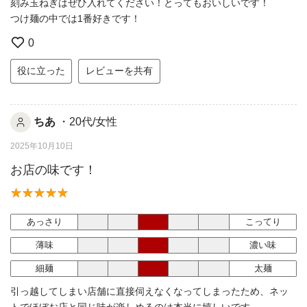
刻み玉ねぎはぜひ入れてください！とってもおいしいです！
つけ麺の中では1番好きです！
0
役に立った
レビューを共有
ちあ
・20代/女性
2025年10月10日
お店の味です！
あっさり
こってり
薄味
濃い味
細麺
太麺
引っ越してしまい店舗に直接伺えなくなってしまったため、ネッ