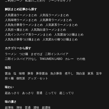
ご利用シーン
私達のこだわり
ソーシャルギフト
解説まとめ記事から探す
人気醤油ラーメンまとめ
人気塩ラーメンまとめ
人気味噌ラーメンまとめ
人気豚骨ラーメンまとめ
人気魚介豚骨ラーメンまとめ
人気家系ラーメンまとめ
人気担々麺まとめ
人気鶏白湯ラーメンまとめ
人気インスパイア系ラーメンまとめ
人気醤油つけ麺まとめ
人気魚介豚骨つけ麺まとめ
人気変わり種つけ麺まとめ
カテゴリーから探す
ラーメン
つけ麺
まぜそば
二郎インスパイア
二郎インスパイア汁なし
TAKUMEN LABO
カレー
その他
味別
醤油
塩
味噌
豚骨
豚骨醤油
魚介豚骨
煮干し
鶏白湯
家系
旨辛
担々麺
個性派
グッズ・セット
味わい
超あっさり
あっさり
普通
こってり
超こってり
味の濃さ
超薄味
薄味
普通
濃味
超濃味