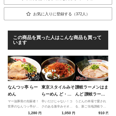
お気に入りに登録する（372人）
この商品を買った人はこんな商品も買って
います
頑
つけ
ニア
なんつッ亭 らー
東京スタイルみそ
讃岐ラーメンはま
ん
めん
らーめん ど・み
んど 讃岐ラーメ
そ みそオロチョ
ン
マー油豚骨の先駆者！
辛いだけじゃない！コ
うどんの本場で愛され
世界のなんつッ亭が通
クのある激辛みそオロ
る、新ご当地讃岐ラー
ンらーめん
販初登場！！
チョンラーメン
メン
1,280
1,050
910
円
円
円