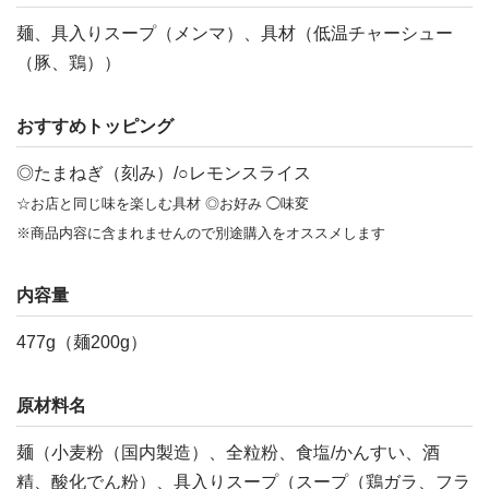
麺、具入りスープ（メンマ）、具材（低温チャーシュー
（豚、鶏））
おすすめトッピング
◎たまねぎ（刻み）/○レモンスライス
☆お店と同じ味を楽しむ具材 ◎お好み ◯味変
※商品内容に含まれませんので別途購入をオススメします
内容量
477g（麺200g）
原材料名
麺（小麦粉（国内製造）、全粒粉、食塩/かんすい、酒
精、酸化でん粉）、具入りスープ（スープ（鶏ガラ、フラ