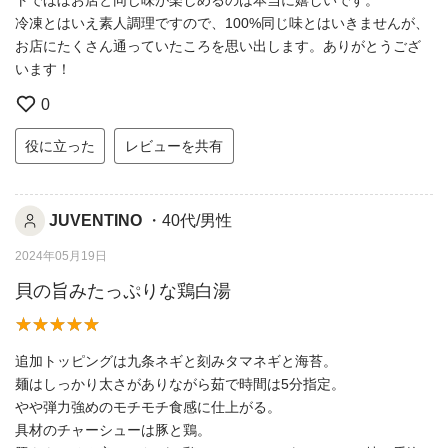
トでほぼお店と同じ味が楽しめるのは本当に嬉しいです。
冷凍とはいえ素人調理ですので、100%同じ味とはいきませんが、
お店にたくさん通っていたころを思い出します。ありがとうござ
います！
0
役に立った
レビューを共有
JUVENTINO
・40代/男性
2024年05月19日
貝の旨みたっぷりな鶏白湯
追加トッピングは九条ネギと刻みタマネギと海苔。
麺はしっかり太さがありながら茹で時間は5分指定。
やや弾力強めのモチモチ食感に仕上がる。
具材のチャーシューは豚と鶏。