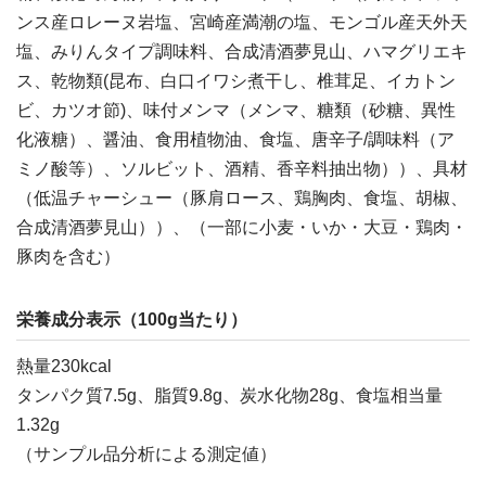
ンス産ロレーヌ岩塩、宮崎産満潮の塩、モンゴル産天外天
塩、みりんタイプ調味料、合成清酒夢見山、ハマグリエキ
ス、乾物類(昆布、白口イワシ煮干し、椎茸足、イカトン
ビ、カツオ節)、味付メンマ（メンマ、糖類（砂糖、異性
化液糖）、醤油、食用植物油、食塩、唐辛子/調味料（ア
ミノ酸等）、ソルビット、酒精、香辛料抽出物））、具材
（低温チャーシュー（豚肩ロース、鶏胸肉、食塩、胡椒、
合成清酒夢見山））、（一部に小麦・いか・大豆・鶏肉・
豚肉を含む）
栄養成分表示（100g当たり）
熱量230kcal
タンパク質7.5g、脂質9.8g、炭水化物28g、食塩相当量
1.32g
（サンプル品分析による測定値）