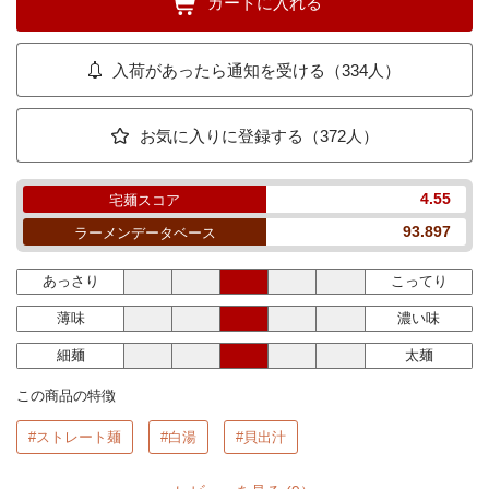
カートに入れる
入荷があったら通知を受ける（334人）
お気に入りに登録する（372人）
4.55
宅麺スコア
93.897
ラーメンデータベース
あっさり
こってり
薄味
濃い味
細麺
太麺
この商品の特徴
#ストレート麺
#白湯
#貝出汁