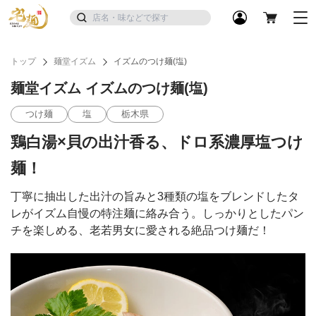
トップ
麺堂イズム
イズムのつけ麺(塩)
麺堂イズム イズムのつけ麺(塩)
つけ麺
塩
栃木県
鶏白湯×貝の出汁香る、ドロ系濃厚塩つけ
麺！
丁寧に抽出した出汁の旨みと3種類の塩をブレンドしたタ
レがイズム自慢の特注麺に絡み合う。しっかりとしたパン
チを楽しめる、老若男女に愛される絶品つけ麺だ！