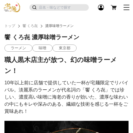
トップ
饗 くろ㐂
濃厚味噌ラーメン
饗 くろ㐂 濃厚味噌ラーメン
ラーメン
味噌
東京都
職人黒木店主が放つ、幻の味噌ラーメ
ン！
10年以上前に店舗で提供していた一杯が宅麺限定でリバイ
バル。淡麗系のラーメンが代名詞の「饗 くろ㐂」では珍
しい、濃度高い味噌に海老の香りが効いた、濃厚な味わい
の中にもキレや深みのある、繊細な技術を感じる一杯をご
賞味あれ！