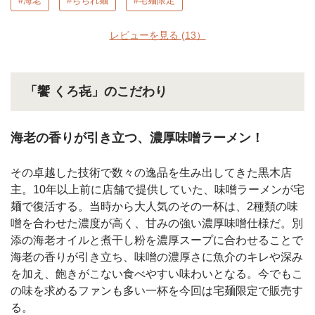
#海老
#ちぢれ麺
#宅麺限定
レビューを見る
(13）
「饗 くろ㐂」のこだわり
海老の香りが引き立つ、濃厚味噌ラーメン！
その卓越した技術で数々の逸品を生み出してきた黒木店
主。10年以上前に店舗で提供していた、味噌ラーメンが宅
麺で復活する。当時から大人気のその一杯は、2種類の味
噌を合わせた濃度が高く、甘みの強い濃厚味噌仕様だ。別
添の海老オイルと煮干し粉を濃厚スープに合わせることで
海老の香りが引き立ち、味噌の濃厚さに魚介のキレや深み
を加え、飽きがこない食べやすい味わいとなる。今でもこ
の味を求めるファンも多い一杯を今回は宅麺限定で販売す
る。