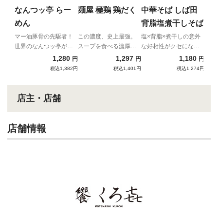
お馴
なんつッ亭 らー
麺屋 極鶏 鶏だく
中華そば しば田
極濃
めん
背脂塩煮干しそば
マー油豚骨の先駆者！
この濃度、史上最強。
塩×背脂×煮干しの意外
世界のなんつッ亭が通
スープを食べる濃厚肉
な好相性がクセになる
販初登場！！
濁鶏白湯ラーメン
新感覚の一杯！
1,280
1,297
1,180
円
円
円
税込1,382円
税込1,401円
税込1,274円
店主・店舗
店舗情報