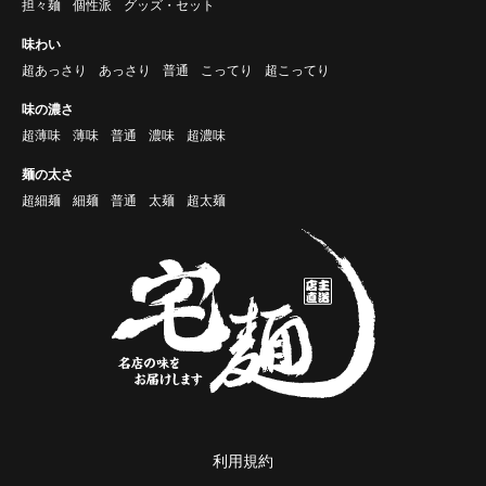
担々麺
個性派
グッズ・セット
味わい
超あっさり
あっさり
普通
こってり
超こってり
味の濃さ
超薄味
薄味
普通
濃味
超濃味
麺の太さ
超細麺
細麺
普通
太麺
超太麺
利用規約