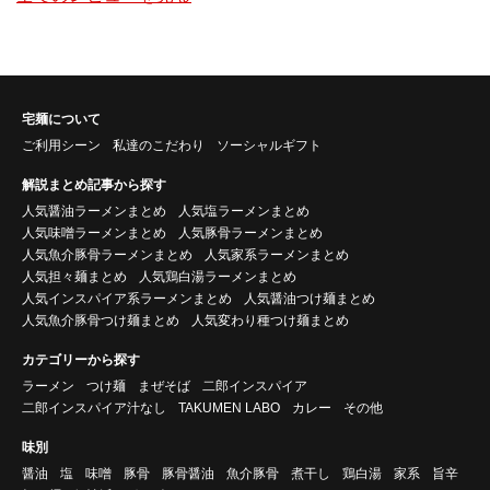
宅麺について
ご利用シーン
私達のこだわり
ソーシャルギフト
解説まとめ記事から探す
人気醤油ラーメンまとめ
人気塩ラーメンまとめ
人気味噌ラーメンまとめ
人気豚骨ラーメンまとめ
人気魚介豚骨ラーメンまとめ
人気家系ラーメンまとめ
人気担々麺まとめ
人気鶏白湯ラーメンまとめ
人気インスパイア系ラーメンまとめ
人気醤油つけ麺まとめ
人気魚介豚骨つけ麺まとめ
人気変わり種つけ麺まとめ
カテゴリーから探す
ラーメン
つけ麺
まぜそば
二郎インスパイア
二郎インスパイア汁なし
TAKUMEN LABO
カレー
その他
味別
醤油
塩
味噌
豚骨
豚骨醤油
魚介豚骨
煮干し
鶏白湯
家系
旨辛