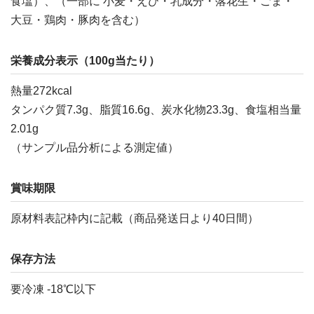
食塩）、（一部に 小麦・えび・乳成分・落花生・ごま・
大豆・鶏肉・豚肉を含む）
栄養成分表示（100g当たり）
熱量272kcal
タンパク質7.3g、脂質16.6g、炭水化物23.3g、食塩相当量
2.01g
（サンプル品分析による測定値）
賞味期限
原材料表記枠内に記載（商品発送日より40日間）
保存方法
要冷凍 -18℃以下