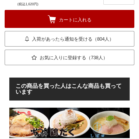
(税込1,620円)
カートに入れる
入荷があったら通知を受ける（804人）
お気に入りに登録する（738人）
この商品を買った人はこんな商品も買って
います
麺
豚
ン
レン