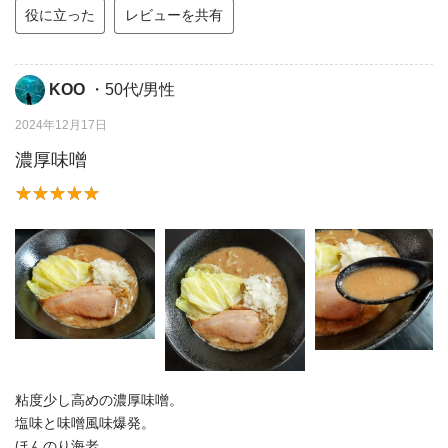
役に立った
レビューを共有
KOO
・50代/男性
2024年12月17日
濃厚味噌
粘度少し高めの濃厚味噌。
塩味と味噌風味爆発。
ほんのり海老。