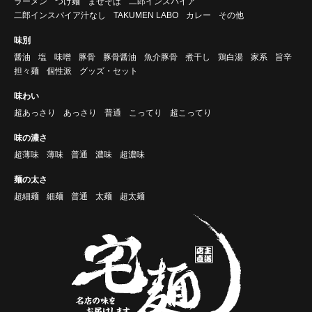
ラーメン
つけ麺
まぜそば
二郎インスパイア
二郎インスパイア汁なし
TAKUMEN LABO
カレー
その他
味別
醤油
塩
味噌
豚骨
豚骨醤油
魚介豚骨
煮干し
鶏白湯
家系
旨辛
担々麺
個性派
グッズ・セット
味わい
超あっさり
あっさり
普通
こってり
超こってり
味の濃さ
超薄味
薄味
普通
濃味
超濃味
麺の太さ
超細麺
細麺
普通
太麺
超太麺