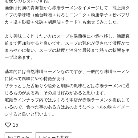
を使うのも良いですね。
画像は付属の青海苔から赤湯ラーメンをイメージして、龍上海タ
イプの辛味噌（仙台味噌＋おろしニンニク＋粉唐辛子＋粉パプリ
カ＋塩＋砂糖＋化調＋胡麻油＋ラード）も乗せてみました。
より美味しく作りたい方はスープを湯煎後に小鍋へ移し、沸騰直
前まで再加熱すると良いです。スープの乳化が促されて濃厚かつ
まろやかに整い、スープの粘度と油分で最後まで熱々の状態をキ
ープ出来ます。
基本的には当然味噌ラーメンなのですが、一般的な味噌ラーメン
に比べて風味にやや特徴があり、
ザラっとした舌触りや魚介と胡麻の風味などは赤湯ラーメンに通
じるものがある為、その点は好みがあると思います。
宅麺ラインナップ内ではふくろう本店が赤湯ラーメンを提供して
いるので、食べた事のある方はあのようなベクトルの味をイメー
ジすると良いと思います。
15
役に立った
レビューを共有