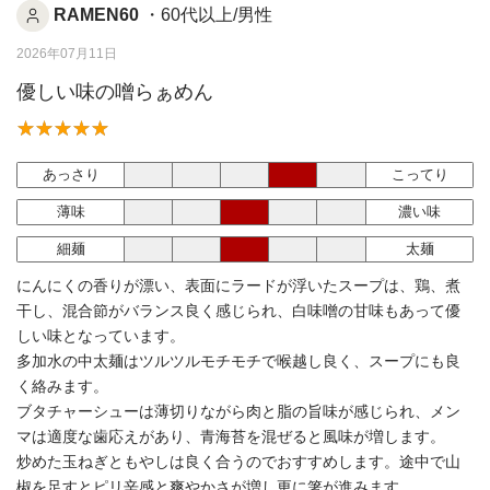
RAMEN60
・60代以上/男性
2026年07月11日
優しい味の噌らぁめん
あっさり
こってり
薄味
濃い味
細麺
太麺
にんにくの香りが漂い、表面にラードが浮いたスープは、鶏、煮
干し、混合節がバランス良く感じられ、白味噌の甘味もあって優
しい味となっています。
多加水の中太麺はツルツルモチモチで喉越し良く、スープにも良
く絡みます。
ブタチャーシューは薄切りながら肉と脂の旨味が感じられ、メン
マは適度な歯応えがあり、青海苔を混ぜると風味が増します。
炒めた玉ねぎともやしは良く合うのでおすすめします。途中で山
椒を足すとピリ辛感と爽やかさが増し更に箸が進みます。