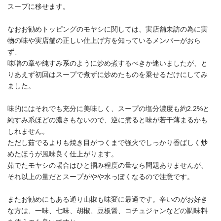
スープに移せます。
なおお勧めトッピングのモヤシに関しては、実店舗未訪の為に実
物の味や実店舗の正しい仕上げ方を知っているメンバーがおら
ず、
味噌の章や純すみ系のように炒め煮するべきか迷いましたが、と
りあえず初回はスープで煮ずに炒めたものを乗せるだけにしてみ
ました。
味的にはそれでも充分に美味しく、スープの塩分濃度も約2.2%と
純すみ系ほどの濃さもないので、逆に煮ると味が若干薄まるかも
しれません。
ただし茹でるよりも焼き目がつくまで強火でしっかり香ばしく炒
めたほうが風味良く仕上がります。
茹でたモヤシの場合はひと掴み程度の量なら問題ありませんが、
それ以上の量だとスープがやや水っぽくなるので注意です。
またお勧めにもある通り山椒も味変に最適です。辛いのがお好き
な方は、一味、七味、胡椒、豆板醤、コチュジャンなどの調味料