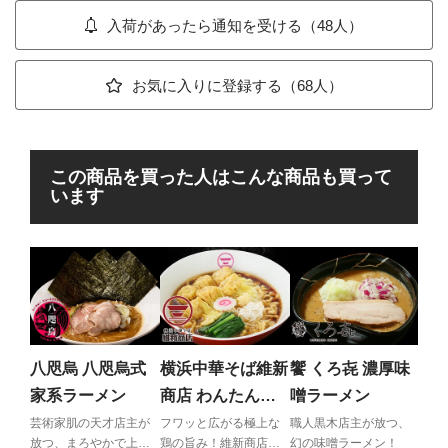
入荷があったら通知を受ける（48人）
お気に入りに登録する（68人）
この商品を買った人はこんな商品も買って
います
二
ン
ー
二代
店！
八咫烏 八咫烏式
横浜中華そば維新
饗 くろ㐂 濃厚味
メン
家系ラーメン
商店 わんたんそ
噌ラーメン
ば
芸術家肌の天才店主が
フワッと広がる極上な
職人黒木店主が放つ、
放つ、まろやかで上品
鶏の旨み！維新商店が
幻の味噌ラーメン！