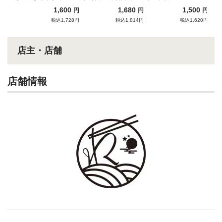
なハイクオリティ家
贈る宅麺だけの贅沢わ
1,600
1,680
1,500
円
円
円
系！
んたんそば！
税込1,728円
税込1,814円
税込1,620円
店主・店舗
店舗情報