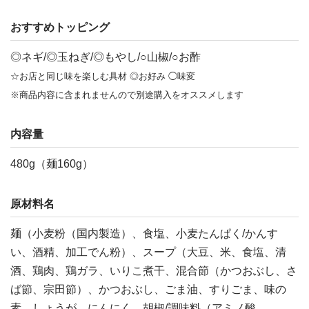
おすすめトッピング
◎ネギ/◎玉ねぎ/◎もやし/○山椒/○お酢
☆お店と同じ味を楽しむ具材 ◎お好み ◯味変
※商品内容に含まれませんので別途購入をオススメします
内容量
480g（麺160g）
原材料名
麺（小麦粉（国内製造）、食塩、小麦たんぱく/かんす
い、酒精、加工でん粉）、スープ（大豆、米、食塩、清
酒、鶏肉、鶏ガラ、いりこ煮干、混合節（かつおぶし、さ
ば節、宗田節）、かつおぶし、ごま油、すりごま、味の
素、しょうが、にんにく、胡椒/調味料（アミノ酸