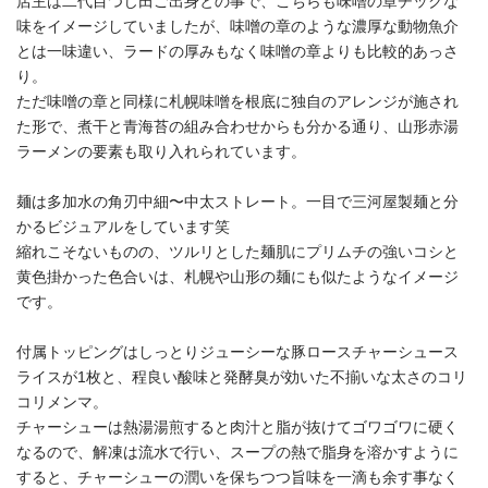
店主は二代目つじ田ご出身との事で、こちらも味噌の章チックな
味をイメージしていましたが、味噌の章のような濃厚な動物魚介
とは一味違い、ラードの厚みもなく味噌の章よりも比較的あっさ
り。
ただ味噌の章と同様に札幌味噌を根底に独自のアレンジが施され
た形で、煮干と青海苔の組み合わせからも分かる通り、山形赤湯
ラーメンの要素も取り入れられています。
麺は多加水の角刃中細〜中太ストレート。一目で三河屋製麺と分
かるビジュアルをしています笑
縮れこそないものの、ツルリとした麺肌にプリムチの強いコシと
黄色掛かった色合いは、札幌や山形の麺にも似たようなイメージ
です。
付属トッピングはしっとりジューシーな豚ロースチャーシュース
ライスが1枚と、程良い酸味と発酵臭が効いた不揃いな太さのコリ
コリメンマ。
チャーシューは熱湯湯煎すると肉汁と脂が抜けてゴワゴワに硬く
なるので、解凍は流水で行い、スープの熱で脂身を溶かすように
すると、チャーシューの潤いを保ちつつ旨味を一滴も余す事なく