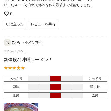
残ったスープと白飯で雑炊を作り最後まで堪能しました。
0
役に立った
レビューを共有
ひろ
・40代/男性
2026年06月22日
新体験な味噌ラーメン！
あっさり
こってり
薄味
濃い味
細麺
太麺