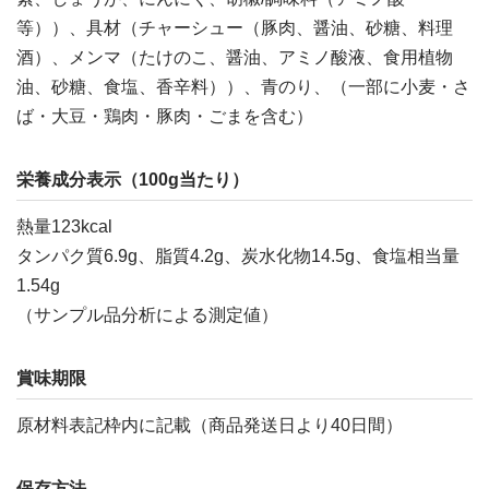
等））、具材（チャーシュー（豚肉、醤油、砂糖、料理
酒）、メンマ（たけのこ、醤油、アミノ酸液、食用植物
油、砂糖、食塩、香辛料））、青のり、（一部に小麦・さ
ば・大豆・鶏肉・豚肉・ごまを含む）
栄養成分表示（100g当たり）
熱量123kcal
タンパク質6.9g、脂質4.2g、炭水化物14.5g、食塩相当量
1.54g
（サンプル品分析による測定値）
賞味期限
原材料表記枠内に記載（商品発送日より40日間）
保存方法