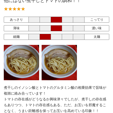
他にはない煮干しとトマトの調和！！
あっさり
こってり
薄味
濃い味
細麺
太麺
煮干しのイノシン酸とトマトのグルタミン酸の相乗効果で旨味が
複雑に絡み合っています！
トマトの存在感がどうなるか興味津々でしたが、煮干しの存在感
もありつつ、トマトの存在感もある、ただ、お互いを邪魔するこ
となく、うまい距離感を保ってお互いを高めている印象！！