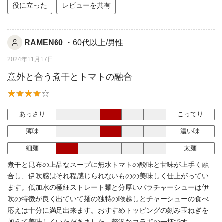
役に立った
レビューを共有
RAMEN60
・60代以上/男性
2024年11月17日
意外と合う煮干とトマトの融合
あっさり
こってり
薄味
濃い味
細麺
太麺
煮干と昆布の上品なスープに無水トマトの酸味と甘味が上手く融
合し、伊吹感はそれ程感じられないものの美味しく仕上がってい
ます。低加水の極細ストレート麺と分厚いバラチャーシューは伊
吹の特徴が良く出ていて麺の独特の喉越しとチャーシューの食べ
応えは十分に満足出来ます。おすすめトッピングの刻み玉ねぎを
加えて美味しくいただきました。贅沢なコラボの一杯です。