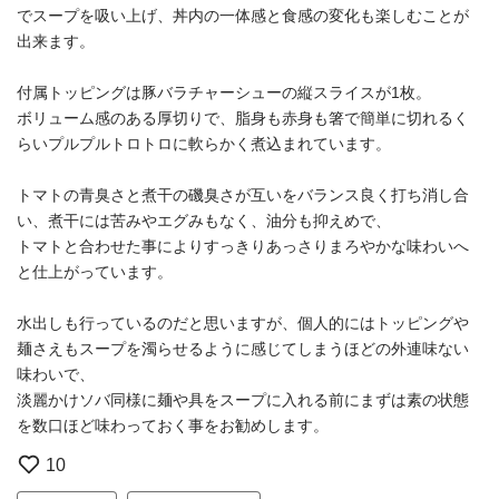
でスープを吸い上げ、丼内の一体感と食感の変化も楽しむことが
出来ます。
付属トッピングは豚バラチャーシューの縦スライスが1枚。
ボリューム感のある厚切りで、脂身も赤身も箸で簡単に切れるく
らいプルプルトロトロに軟らかく煮込まれています。
トマトの青臭さと煮干の磯臭さが互いをバランス良く打ち消し合
い、煮干には苦みやエグみもなく、油分も抑えめで、
トマトと合わせた事によりすっきりあっさりまろやかな味わいへ
と仕上がっています。
水出しも行っているのだと思いますが、個人的にはトッピングや
麺さえもスープを濁らせるように感じてしまうほどの外連味ない
味わいで、
淡麗かけソバ同様に麺や具をスープに入れる前にまずは素の状態
を数口ほど味わっておく事をお勧めします。
10