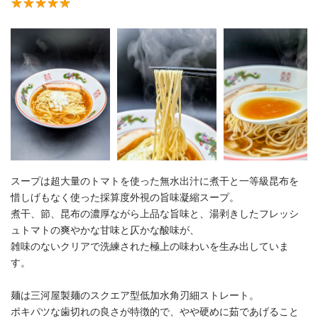
スープは超大量のトマトを使った無水出汁に煮干と一等級昆布を
惜しげもなく使った採算度外視の旨味凝縮スープ。
煮干、節、昆布の濃厚ながら上品な旨味と、湯剥きしたフレッシ
ュトマトの爽やかな甘味と仄かな酸味が、
雑味のないクリアで洗練された極上の味わいを生み出していま
す。
麺は三河屋製麺のスクエア型低加水角刃細ストレート。
ポキパツな歯切れの良さが特徴的で、やや硬めに茹であげること