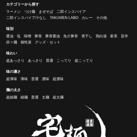
カテゴリーから探す
ラーメン
つけ麺
まぜそば
二郎インスパイア
二郎インスパイア汁なし
TAKUMEN LABO
カレー
その他
味別
醤油
塩
味噌
豚骨
豚骨醤油
魚介豚骨
煮干し
鶏白湯
家系
旨辛
担々麺
個性派
グッズ・セット
味わい
超あっさり
あっさり
普通
こってり
超こってり
味の濃さ
超薄味
薄味
普通
濃味
超濃味
麺の太さ
超細麺
細麺
普通
太麺
超太麺