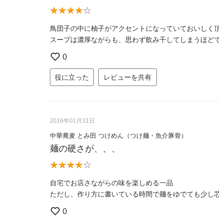
鳥団子の中に柚子がアクセントになっていておいしく
スープは濃厚ながらも、思わず飲み干してしまうほど
0
役に立った
レビューを共有
2016年01月31日
中華蕎麦 とみ田 つけめん（つけ麺・魚介豚骨）
麺の硬さが、、、
自宅でお店さながらの味を楽しめる一品
ただし、作り方に書いている時間で麺をゆでても少し
0