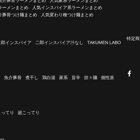
魚介豚骨ラーメンまとめ
人気家系ラーメンまとめ
ラーメンまとめ
人気インスパイア系ラーメンまとめ
介豚骨つけ麺まとめ
人気変わり種つけ麺まとめ
特定商
二郎インスパイア
二郎インスパイア汁なし
TAKUMEN LABO
油
魚介豚骨
煮干し
鶏白湯
家系
旨辛
担々麺
個性派
こってり
超こってり