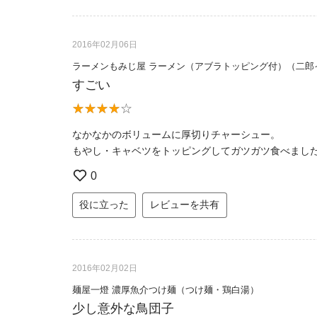
2016年02月06日
ラーメンもみじ屋 ラーメン（アブラトッピング付）（二郎
すごい
なかなかのボリュームに厚切りチャーシュー。
もやし・キャベツをトッピングしてガツガツ食べまし
0
役に立った
レビューを共有
2016年02月02日
麺屋一燈 濃厚魚介つけ麺（つけ麺・鶏白湯）
少し意外な鳥団子