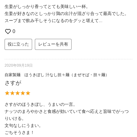
生姜がしっかり香ってとても美味しい一杯。
生姜が好きなのとしっかり鶏の出汁が混ざり合って最高でした。
スープまで飲み干しそうになるのをグッと堪えて...
0
役に立った
レビューを共有
2020年09月19日
自家製麺 ほうきぼし 汁なし担々麺（まぜそば・担々麺）
さすが
さすがのほうきぼし、うまいの一言。
ナッツのまろやかさと食感が効いていて食べ応えと旨味でがっつ
りいける。
文句なしにうまい。
ごちそうさま！