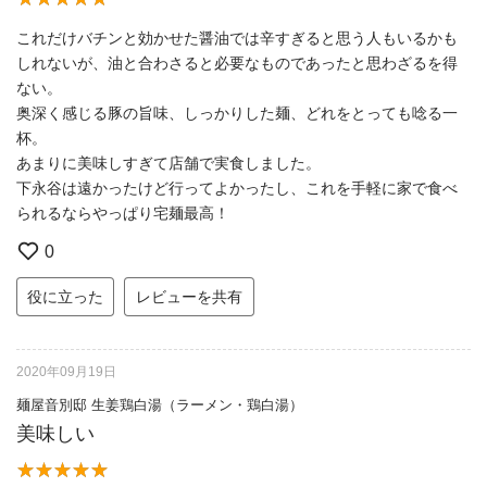
これだけバチンと効かせた醤油では辛すぎると思う人もいるかも
しれないが、油と合わさると必要なものであったと思わざるを得
ない。
奥深く感じる豚の旨味、しっかりした麺、どれをとっても唸る一
杯。
あまりに美味しすぎて店舗で実食しました。
下永谷は遠かったけど行ってよかったし、これを手軽に家で食べ
られるならやっぱり宅麺最高！
0
役に立った
レビューを共有
2020年09月19日
麺屋音別邸 生姜鶏白湯（ラーメン・鶏白湯）
美味しい