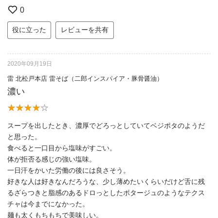
0
役に立った
レビューを共有
2020年09月19日
雷 北松戸本店 雷そば（二郎インスパイア・豚骨醤油）
濃い
スープを出したとき、濃厚でどろっとしていてベジポタのようだ
と思った。
食べると一口目から塩味がすごい。
体が拒否る感じの強い塩味。
一日汗をかいた労働の後には良さそう。
好きな人は好きなんだろうな、少し薄めたいくらいだけど舌に残
るざらつきと脂感のあるドロっとしたポタージュのようなテクス
チャは今までになかった。
麺も太くもちもちで美味しい。