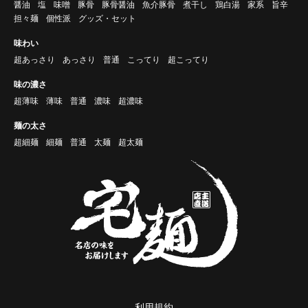
醤油
塩
味噌
豚骨
豚骨醤油
魚介豚骨
煮干し
鶏白湯
家系
旨辛
担々麺
個性派
グッズ・セット
味わい
超あっさり
あっさり
普通
こってり
超こってり
味の濃さ
超薄味
薄味
普通
濃味
超濃味
麺の太さ
超細麺
細麺
普通
太麺
超太麺
利用規約