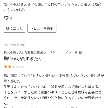
塩味の調整さえ食べる側と作る側のコンディションが合えば最高
にうまいはず。
0
役に立った
レビューを共有
2020年08月29日
我武者羅 元祖 背脂生姜醤油ラーメン（ラーメン・醤油）
期待値が高すぎたか
味が期待していた“キリッと醤油に生姜香る”ものと違い、醤油感が
薄く感じた。
生姜はよく香っていたものの、背脂が多いので味がより薄まる。
そこをカバーするために醤油のキリッとした旨味塩味が必要に思
うが、そこが足りないのでぼやけた味になっていたのが残念だっ
た。