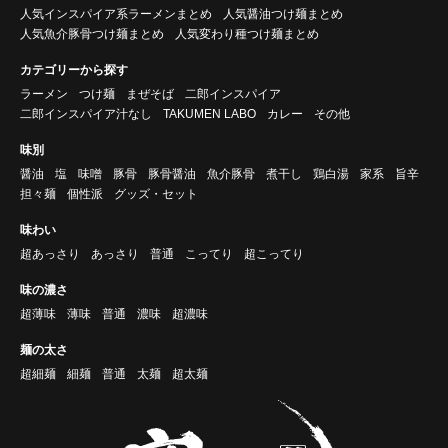
人気インスパイア系ラーメンまとめ
人気醤油つけ麺まとめ
人気魚介豚骨つけ麺まとめ
人気変わり種つけ麺まとめ
カテゴリーから探す
ラーメン
つけ麺
まぜそば
二郎インスパイア
二郎インスパイア汁なし
TAKUMEN LABO
カレー
その他
味別
醤油
塩
味噌
豚骨
豚骨醤油
魚介豚骨
煮干し
鶏白湯
家系
旨辛
担々麺
個性派
グッズ・セット
味わい
超あっさり
あっさり
普通
こってり
超こってり
味の濃さ
超薄味
薄味
普通
濃味
超濃味
麺の太さ
超細麺
細麺
普通
太麺
超太麺