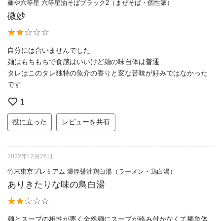
麺や六等星 六等星油そばブラック2（まぜそば・個性派）
微妙
自分には合いませんでした
麺はもちもちで食感はいいけど麺の味自体は普通
タレはこのタレ独特の魚介の香りと変な苦味が好みではなかった
です
1
役に立った
レビューを共有
2022年12月26日
竹末東京プレミアム 濃厚醤油鶏白湯（ラーメン・鶏白湯）
ありきたりな味の鳥白湯
麺とスープの相性が悪く全然麺にスープが絡み付かなくて麺単体