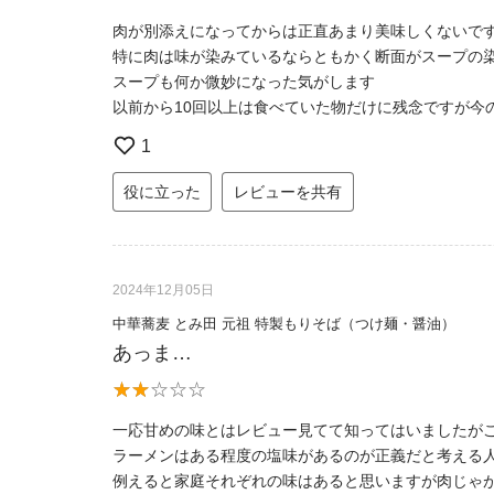
肉が別添えになってからは正直あまり美味しくないで
特に肉は味が染みているならともかく断面がスープの
スープも何か微妙になった気がします
以前から10回以上は食べていた物だけに残念ですが今
1
役に立った
レビューを共有
2024年12月05日
中華蕎麦 とみ田 元祖 特製もりそば（つけ麺・醤油）
あっま…
一応甘めの味とはレビュー見てて知ってはいましたが
ラーメンはある程度の塩味があるのが正義だと考える
例えると家庭それぞれの味はあると思いますが肉じゃ