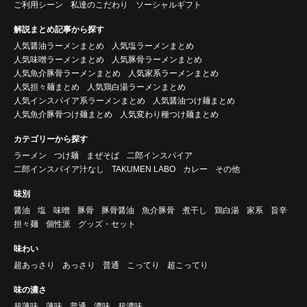
ご利用シーン
私達のこだわり
ソーシャルギフト
解説まとめ記事から探す
人気醤油ラーメンまとめ
人気塩ラーメンまとめ
人気味噌ラーメンまとめ
人気豚骨ラーメンまとめ
人気魚介豚骨ラーメンまとめ
人気家系ラーメンまとめ
人気担々麺まとめ
人気鶏白湯ラーメンまとめ
人気インスパイア系ラーメンまとめ
人気醤油つけ麺まとめ
人気魚介豚骨つけ麺まとめ
人気変わり種つけ麺まとめ
カテゴリーから探す
ラーメン
つけ麺
まぜそば
二郎インスパイア
二郎インスパイア汁なし
TAKUMEN LABO
カレー
その他
味別
醤油
塩
味噌
豚骨
豚骨醤油
魚介豚骨
煮干し
鶏白湯
家系
旨辛
担々麺
個性派
グッズ・セット
味わい
超あっさり
あっさり
普通
こってり
超こってり
味の濃さ
超薄味
薄味
普通
濃味
超濃味