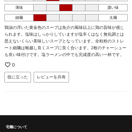
薄味
濃い味
細麺
太麺
鶏油の浮いた黄金色のスープは魚介の風味以上に鶏の旨味が感じ
られます。塩味はしっかりしていますが塩辛くはなく無化調とは
思えないくらい美味しいスープとなっています。全粒粉のストレ
ート細麺は喉越し良くスープに良く合います。2枚のチャーシュー
も良い味付けです。塩ラーメンの中でも完成度の高い一杯です。
0
役に立った
レビューを共有
宅麺について