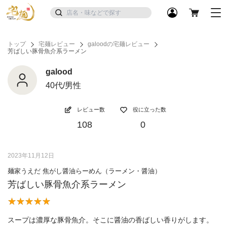
トップ
宅麺レビュー
galoodの宅麺レビュー
芳ばしい豚骨魚介系ラーメン
galood
40代/男性
レビュー数
役に立った数
108
0
2023年11月12日
麺家うえだ 焦がし醤油らーめん（ラーメン・醤油）
芳ばしい豚骨魚介系ラーメン
スープは濃厚な豚骨魚介。そこに醤油の香ばしい香りがします。