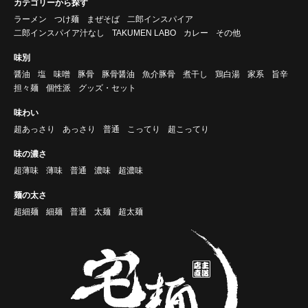
カテゴリーから探す
ラーメン
つけ麺
まぜそば
二郎インスパイア
二郎インスパイア汁なし
TAKUMEN LABO
カレー
その他
味別
醤油
塩
味噌
豚骨
豚骨醤油
魚介豚骨
煮干し
鶏白湯
家系
旨辛
担々麺
個性派
グッズ・セット
味わい
超あっさり
あっさり
普通
こってり
超こってり
味の濃さ
超薄味
薄味
普通
濃味
超濃味
麺の太さ
超細麺
細麺
普通
太麺
超太麺