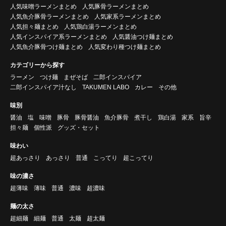
人気味噌ラーメンまとめ
人気豚骨ラーメンまとめ
人気魚介豚骨ラーメンまとめ
人気家系ラーメンまとめ
人気担々麺まとめ
人気鶏白湯ラーメンまとめ
人気インスパイア系ラーメンまとめ
人気醤油つけ麺まとめ
人気魚介豚骨つけ麺まとめ
人気変わり種つけ麺まとめ
カテゴリーから探す
ラーメン
つけ麺
まぜそば
二郎インスパイア
二郎インスパイア汁なし
TAKUMEN LABO
カレー
その他
味別
醤油
塩
味噌
豚骨
豚骨醤油
魚介豚骨
煮干し
鶏白湯
家系
旨辛
担々麺
個性派
グッズ・セット
味わい
超あっさり
あっさり
普通
こってり
超こってり
味の濃さ
超薄味
薄味
普通
濃味
超濃味
麺の太さ
超細麺
細麺
普通
太麺
超太麺