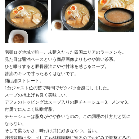
宅麺ログ地域で唯一、未購入だった四国エリアのラーメンを。
見た目は醤油ベースという商品画像よりもやや濃い茶系。
ひと啜りすると豚骨醤油にやや甘味を感じるスープ。
醤油のキレで甘ったるくはないです。
麺は細ストレート。
1分ジャスト位の茹で時間でザクパツ食感にしました。
スープの持上げも良く美味しい。
デフォのトッピングはスープ入りの豚チャーシュー3、メンマ3。
付属でにんにく味噌背脂。
チャーシューは脂身がやや多いものの、この調理の仕方だと気に
ならない。
そして柔らかさ、味付け共に好きなやつ。旨い。
味噌背脂は少し足しても結構味噌に寄るのでお好みで調整するの