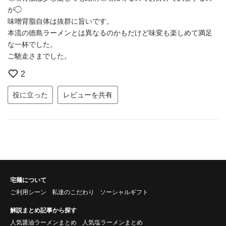
が◯
味噌背脂自体は抜群に旨いです。
本流の徳島ラーメンとは異なるのかもだけど味変も楽しめて満足
な一杯でした。
ご馳走さまでした。
2
役に立った
レビューを共有
宅麺について
ご利用シーン
私達のこだわり
ソーシャルギフト
解説まとめ記事から探す
人気醤油ラーメンまとめ
人気塩ラーメンまとめ