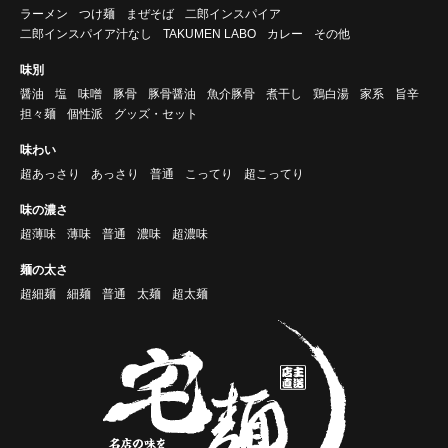
ラーメン
つけ麺
まぜそば
二郎インスパイア
二郎インスパイア汁なし
TAKUMEN LABO
カレー
その他
味別
醤油
塩
味噌
豚骨
豚骨醤油
魚介豚骨
煮干し
鶏白湯
家系
旨辛
担々麺
個性派
グッズ・セット
味わい
超あっさり
あっさり
普通
こってり
超こってり
味の濃さ
超薄味
薄味
普通
濃味
超濃味
麺の太さ
超細麺
細麺
普通
太麺
超太麺