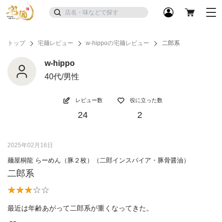
トップ
宅麺レビュー
w-hippoの宅麺レビュー
二郎系
w-hippo
40代/男性
レビュー数
役に立った数
24
2
2025年02月16日
麺屋桐龍 らーめん（豚２枚）（二郎インスパイア・豚骨醤油）
二郎系
最近は年齢あがって二郎系が重くなってきた。