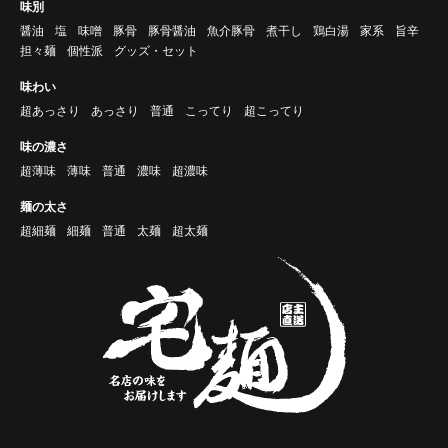
味別
醤油
塩
味噌
豚骨
豚骨醤油
魚介豚骨
煮干し
鶏白湯
家系
旨辛
担々麺
個性派
グッズ・セット
味わい
超あっさり
あっさり
普通
こってり
超こってり
味の濃さ
超薄味
薄味
普通
濃味
超濃味
麺の太さ
超細麺
細麺
普通
太麺
超太麺