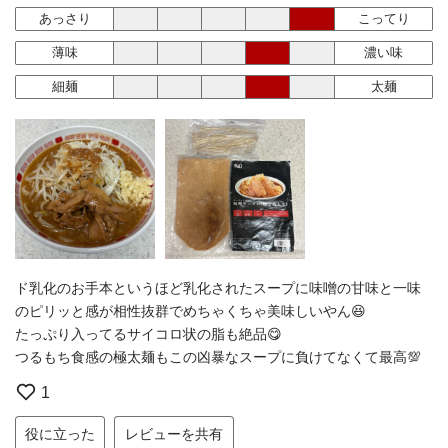
あっさり
こってり
薄味
濃い味
細麺
太麺
ド乳化のお手本というほど乳化されたスープに味噌の甘味と一味
のピリッと感が相性抜群でめちゃくちゃ美味しいやん😆
たっぷり入ってるサイコロ状の脂も絶品😋
つるもち食感の極太麺もこの凶暴なスープに負けてなくて最高💯
1
役に立った
レビューを共有