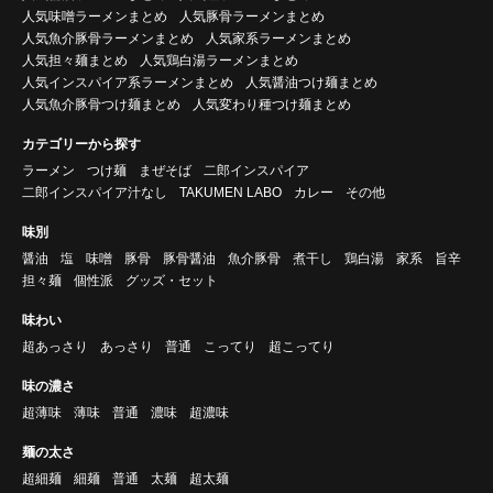
人気味噌ラーメンまとめ
人気豚骨ラーメンまとめ
人気魚介豚骨ラーメンまとめ
人気家系ラーメンまとめ
人気担々麺まとめ
人気鶏白湯ラーメンまとめ
人気インスパイア系ラーメンまとめ
人気醤油つけ麺まとめ
人気魚介豚骨つけ麺まとめ
人気変わり種つけ麺まとめ
カテゴリーから探す
ラーメン
つけ麺
まぜそば
二郎インスパイア
二郎インスパイア汁なし
TAKUMEN LABO
カレー
その他
味別
醤油
塩
味噌
豚骨
豚骨醤油
魚介豚骨
煮干し
鶏白湯
家系
旨辛
担々麺
個性派
グッズ・セット
味わい
超あっさり
あっさり
普通
こってり
超こってり
味の濃さ
超薄味
薄味
普通
濃味
超濃味
麺の太さ
超細麺
細麺
普通
太麺
超太麺