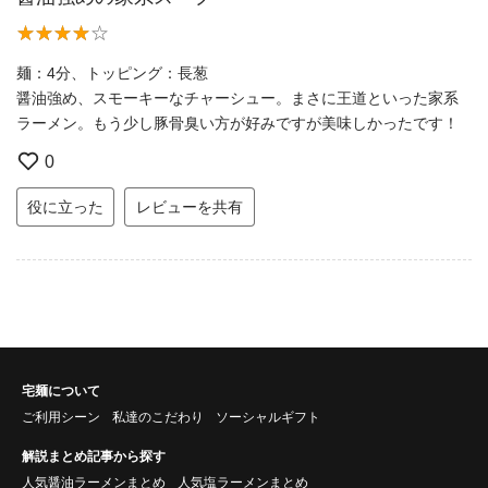
麺：4分、トッピング：長葱
醤油強め、スモーキーなチャーシュー。まさに王道といった家系
ラーメン。もう少し豚骨臭い方が好みですが美味しかったです！
0
役に立った
レビューを共有
宅麺について
ご利用シーン
私達のこだわり
ソーシャルギフト
解説まとめ記事から探す
人気醤油ラーメンまとめ
人気塩ラーメンまとめ