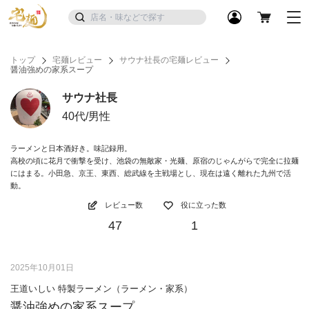
トップ
宅麺レビュー
サウナ社長の宅麺レビュー
醤油強めの家系スープ
サウナ社長
40代/男性
ラーメンと日本酒好き。味記録用。
高校の頃に花月で衝撃を受け、池袋の無敵家・光麺、原宿のじゃんがらで完全に拉麺
にはまる。小田急、京王、東西、総武線を主戦場とし、現在は遠く離れた九州で活
動。
レビュー数
役に立った数
47
1
2025年10月01日
王道いしい 特製ラーメン（ラーメン・家系）
醤油強めの家系スープ