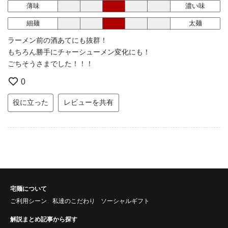
薄味
濃い味
細麺
太麺
ラーメン前の酒あてにも抜群！
もちろん勝手にチャーシューメン変化にも！
ごちそうさまでした！！！
0
役に立った
レビューを共有
宅麺について
ご利用シーン
私達のこだわり
ソーシャルギフト
解説まとめ記事から探す