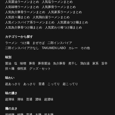
人気醤油ラーメンまとめ
人気塩ラーメンまとめ
人気味噌ラーメンまとめ
人気豚骨ラーメンまとめ
人気魚介豚骨ラーメンまとめ
人気家系ラーメンまとめ
人気担々麺まとめ
人気鶏白湯ラーメンまとめ
人気インスパイア系ラーメンまとめ
人気醤油つけ麺まとめ
人気魚介豚骨つけ麺まとめ
人気変わり種つけ麺まとめ
カテゴリーから探す
ラーメン
つけ麺
まぜそば
二郎インスパイア
二郎インスパイア汁なし
TAKUMEN LABO
カレー
その他
味別
醤油
塩
味噌
豚骨
豚骨醤油
魚介豚骨
煮干し
鶏白湯
家系
旨辛
担々麺
個性派
グッズ・セット
味わい
超あっさり
あっさり
普通
こってり
超こってり
味の濃さ
超薄味
薄味
普通
濃味
超濃味
麺の太さ
超細麺
細麺
普通
太麺
超太麺