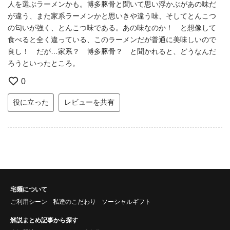
人を選ぶラーメンかも。博多豚骨と聞いて思い浮かぶがあの味だ
が違う、また家系ラーメンかと思いきや違う味、そしてとんこつ
の匂いが強く、とんこつ味である。あの味なのか！ と想像して
食べると全く違っている、このラーメンだが普通に美味しいので
良し！ だが…家系？ 博多豚骨？ と聞かれると、どうなんだ
ろうといったところ。
0
役に立った
レビューを共有
宅麺について
ご利用シーン
私達のこだわり
ソーシャルギフト
解説まとめ記事から探す