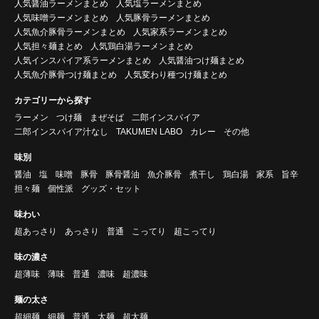
人気醤油ラーメンまとめ
人気塩ラーメンまとめ
人気味噌ラーメンまとめ
人気豚骨ラーメンまとめ
人気魚介豚骨ラーメンまとめ
人気家系ラーメンまとめ
人気担々麺まとめ
人気鶏白湯ラーメンまとめ
人気インスパイア系ラーメンまとめ
人気醤油つけ麺まとめ
人気魚介豚骨つけ麺まとめ
人気変わり種つけ麺まとめ
カテゴリーから探す
ラーメン
つけ麺
まぜそば
二郎インスパイア
二郎インスパイア汁なし
TAKUMEN LABO
カレー
その他
味別
醤油
塩
味噌
豚骨
豚骨醤油
魚介豚骨
煮干し
鶏白湯
家系
旨辛
担々麺
個性派
グッズ・セット
味わい
超あっさり
あっさり
普通
こってり
超こってり
味の濃さ
超薄味
薄味
普通
濃味
超濃味
麺の太さ
超細麺
細麺
普通
太麺
超太麺