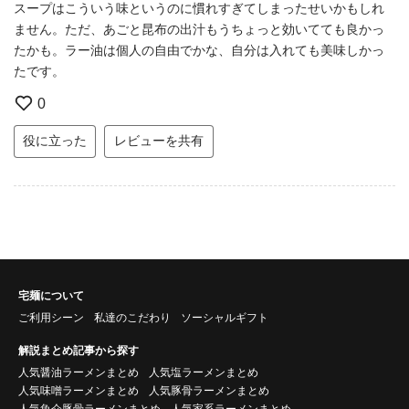
スープはこういう味というのに慣れすぎてしまったせいかもしれ
ません。ただ、あごと昆布の出汁もうちょっと効いてても良かっ
たかも。ラー油は個人の自由でかな、自分は入れても美味しかっ
たです。
0
役に立った
レビューを共有
宅麺について
ご利用シーン
私達のこだわり
ソーシャルギフト
解説まとめ記事から探す
人気醤油ラーメンまとめ
人気塩ラーメンまとめ
人気味噌ラーメンまとめ
人気豚骨ラーメンまとめ
人気魚介豚骨ラーメンまとめ
人気家系ラーメンまとめ