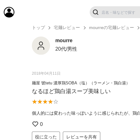
トップ
宅麺レビュー
mourreの宅麺レビュー
mourre
20代/男性
2018年04月11日
麺屋 號tetu 濃厚鶏SOBA（塩）（ラーメン・鶏白湯）
なるほど鶏白湯スープ美味しい
個人的には変わった味っぽいように感じられたが、鶏
0
役に立った
レビューを共有