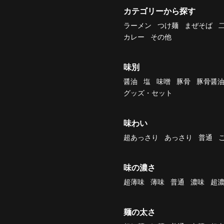
カテゴリーから探す
ラーメン
つけ麺
まぜそば
カレー
その他
味別
醤油
塩
味噌
豚骨
豚骨醤
グッズ・セット
味わい
超あっさり
あっさり
普通
味の濃さ
超薄味
薄味
普通
濃味
超
麺の太さ