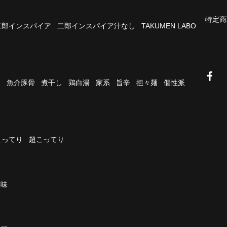
特定商
二郎インスパイア
二郎インスパイア汁なし
TAKUMEN LABO
油
魚介豚骨
煮干し
鶏白湯
家系
旨辛
担々麺
個性派
こってり
超こってり
濃味