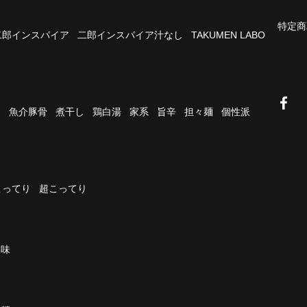
特定商
二郎インスパイア
二郎インスパイア汁なし
TAKUMEN LABO
油
魚介豚骨
煮干し
鶏白湯
家系
旨辛
担々麺
個性派
こってり
超こってり
濃味