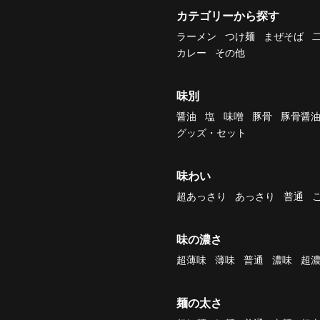
カテゴリーから探す
ラーメン
つけ麺
まぜそば
カレー
その他
味別
醤油
塩
味噌
豚骨
豚骨醤
グッズ・セット
味わい
超あっさり
あっさり
普通
味の濃さ
超薄味
薄味
普通
濃味
超
麺の太さ