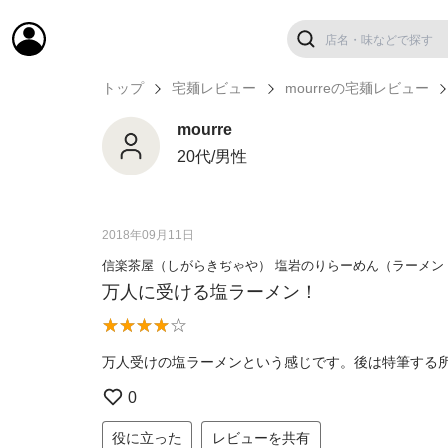
トップ
宅麺レビュー
mourreの宅麺レビュー
mourre
20代/男性
2018年09月11日
信楽茶屋（しがらきぢゃや） 塩岩のりらーめん（ラーメン
万人に受ける塩ラーメン！
万人受けの塩ラーメンという感じです。後は特筆する
0
役に立った
レビューを共有