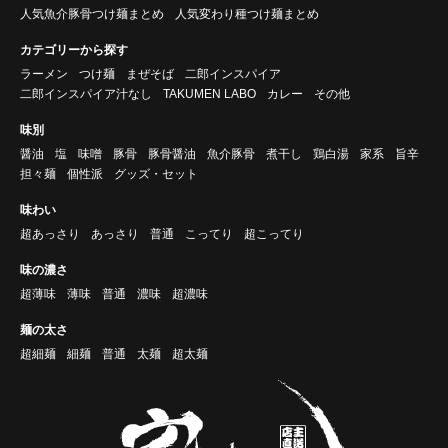
人気魚介豚骨つけ麺まとめ
人気変わり種つけ麺まとめ
カテゴリーから探す
ラーメン
つけ麺
まぜそば
二郎インスパイア
二郎インスパイア汁なし
TAKUMEN LABO
カレー
その他
味別
醤油
塩
味噌
豚骨
豚骨醤油
魚介豚骨
煮干し
鶏白湯
家系
旨辛
担々麺
個性派
グッズ・セット
味わい
超あっさり
あっさり
普通
こってり
超こってり
味の濃さ
超薄味
薄味
普通
濃味
超濃味
麺の太さ
超細麺
細麺
普通
太麺
超太麺