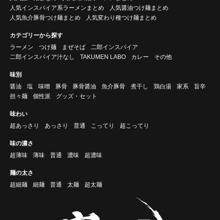
人気インスパイア系ラーメンまとめ
人気醤油つけ麺まとめ
人気魚介豚骨つけ麺まとめ
人気変わり種つけ麺まとめ
カテゴリーから探す
ラーメン
つけ麺
まぜそば
二郎インスパイア
二郎インスパイア汁なし
TAKUMEN LABO
カレー
その他
味別
醤油
塩
味噌
豚骨
豚骨醤油
魚介豚骨
煮干し
鶏白湯
家系
旨辛
担々麺
個性派
グッズ・セット
味わい
超あっさり
あっさり
普通
こってり
超こってり
味の濃さ
超薄味
薄味
普通
濃味
超濃味
麺の太さ
超細麺
細麺
普通
太麺
超太麺