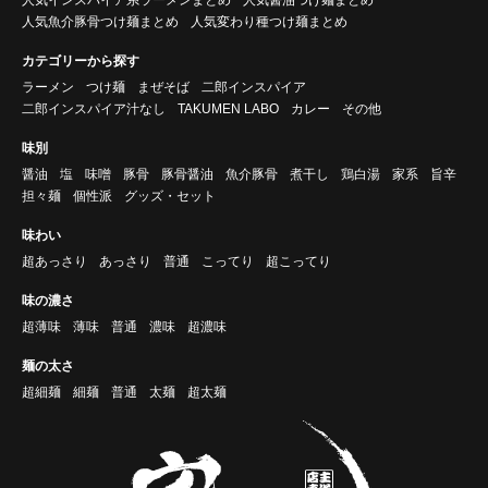
人気インスパイア系ラーメンまとめ
人気醤油つけ麺まとめ
人気魚介豚骨つけ麺まとめ
人気変わり種つけ麺まとめ
カテゴリーから探す
ラーメン
つけ麺
まぜそば
二郎インスパイア
二郎インスパイア汁なし
TAKUMEN LABO
カレー
その他
味別
醤油
塩
味噌
豚骨
豚骨醤油
魚介豚骨
煮干し
鶏白湯
家系
旨辛
担々麺
個性派
グッズ・セット
味わい
超あっさり
あっさり
普通
こってり
超こってり
味の濃さ
超薄味
薄味
普通
濃味
超濃味
麺の太さ
超細麺
細麺
普通
太麺
超太麺