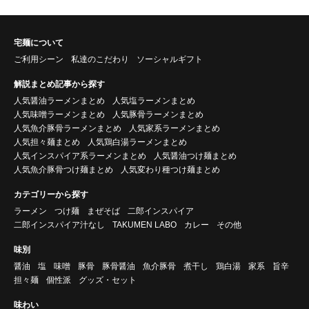
宅麺について
ご利用シーン
私達のこだわり
ソーシャルギフト
解説まとめ記事から探す
人気醤油ラーメンまとめ
人気塩ラーメンまとめ
人気味噌ラーメンまとめ
人気豚骨ラーメンまとめ
人気魚介豚骨ラーメンまとめ
人気家系ラーメンまとめ
人気担々麺まとめ
人気鶏白湯ラーメンまとめ
人気インスパイア系ラーメンまとめ
人気醤油つけ麺まとめ
人気魚介豚骨つけ麺まとめ
人気変わり種つけ麺まとめ
カテゴリーから探す
ラーメン
つけ麺
まぜそば
二郎インスパイア
二郎インスパイア汁なし
TAKUMEN LABO
カレー
その他
味別
醤油
塩
味噌
豚骨
豚骨醤油
魚介豚骨
煮干し
鶏白湯
家系
旨辛
担々麺
個性派
グッズ・セット
味わい