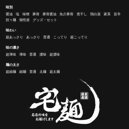
味別
醤油
塩
味噌
豚骨
豚骨醤油
魚介豚骨
煮干し
鶏白湯
家系
旨辛
担々麺
個性派
グッズ・セット
味わい
超あっさり
あっさり
普通
こってり
超こってり
味の濃さ
超薄味
薄味
普通
濃味
超濃味
麺の太さ
超細麺
細麺
普通
太麺
超太麺