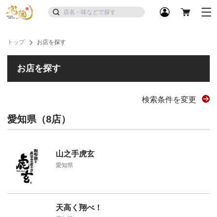
トップ
お店を探す
お店を探す
検索条件を変更
愛知県（8店）
山之手虎玄
愛知県
天高く翔べ！