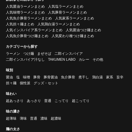
人気醤油ラーメンまとめ
人気塩ラーメンまとめ
人気味噌ラーメンまとめ
人気豚骨ラーメンまとめ
人気魚介豚骨ラーメンまとめ
人気家系ラーメンまとめ
人気担々麺まとめ
人気鶏白湯ラーメンまとめ
人気インスパイア系ラーメンまとめ
人気醤油つけ麺まとめ
人気魚介豚骨つけ麺まとめ
人気変わり種つけ麺まとめ
カテゴリーから探す
ラーメン
つけ麺
まぜそば
二郎インスパイア
二郎インスパイア汁なし
TAKUMEN LABO
カレー
その他
味別
醤油
塩
味噌
豚骨
豚骨醤油
魚介豚骨
煮干し
鶏白湯
家系
旨辛
担々麺
個性派
グッズ・セット
味わい
超あっさり
あっさり
普通
こってり
超こってり
味の濃さ
超薄味
薄味
普通
濃味
超濃味
麺の太さ