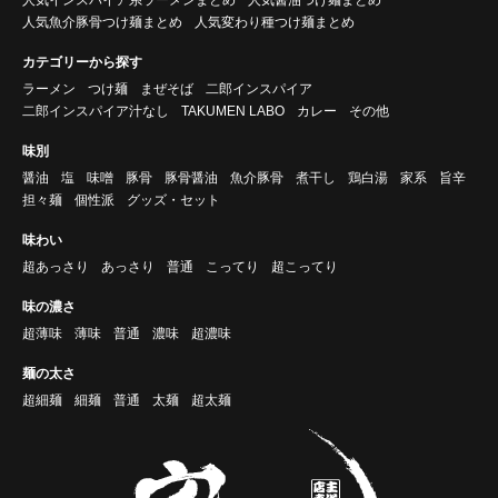
人気インスパイア系ラーメンまとめ
人気醤油つけ麺まとめ
人気魚介豚骨つけ麺まとめ
人気変わり種つけ麺まとめ
カテゴリーから探す
ラーメン
つけ麺
まぜそば
二郎インスパイア
二郎インスパイア汁なし
TAKUMEN LABO
カレー
その他
味別
醤油
塩
味噌
豚骨
豚骨醤油
魚介豚骨
煮干し
鶏白湯
家系
旨辛
担々麺
個性派
グッズ・セット
味わい
超あっさり
あっさり
普通
こってり
超こってり
味の濃さ
超薄味
薄味
普通
濃味
超濃味
麺の太さ
超細麺
細麺
普通
太麺
超太麺