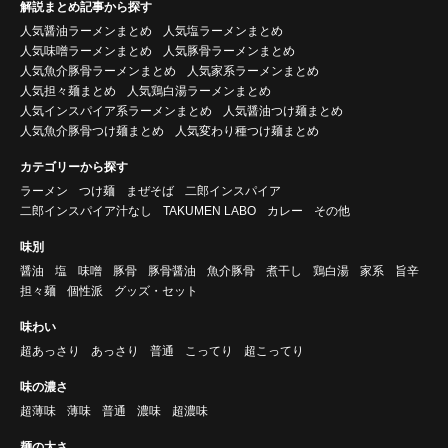
解説まとめ記事から探す
人気醤油ラーメンまとめ
人気塩ラーメンまとめ
人気味噌ラーメンまとめ
人気豚骨ラーメンまとめ
人気魚介豚骨ラーメンまとめ
人気家系ラーメンまとめ
人気担々麺まとめ
人気鶏白湯ラーメンまとめ
人気インスパイア系ラーメンまとめ
人気醤油つけ麺まとめ
人気魚介豚骨つけ麺まとめ
人気変わり種つけ麺まとめ
カテゴリーから探す
ラーメン
つけ麺
まぜそば
二郎インスパイア
二郎インスパイア汁なし
TAKUMEN LABO
カレー
その他
味別
醤油
塩
味噌
豚骨
豚骨醤油
魚介豚骨
煮干し
鶏白湯
家系
旨辛
担々麺
個性派
グッズ・セット
味わい
超あっさり
あっさり
普通
こってり
超こってり
味の濃さ
超薄味
薄味
普通
濃味
超濃味
麺の太さ