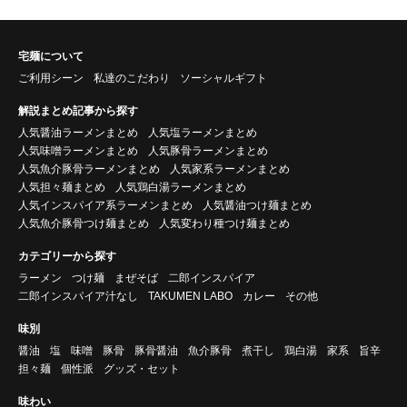
宅麺について
ご利用シーン
私達のこだわり
ソーシャルギフト
解説まとめ記事から探す
人気醤油ラーメンまとめ
人気塩ラーメンまとめ
人気味噌ラーメンまとめ
人気豚骨ラーメンまとめ
人気魚介豚骨ラーメンまとめ
人気家系ラーメンまとめ
人気担々麺まとめ
人気鶏白湯ラーメンまとめ
人気インスパイア系ラーメンまとめ
人気醤油つけ麺まとめ
人気魚介豚骨つけ麺まとめ
人気変わり種つけ麺まとめ
カテゴリーから探す
ラーメン
つけ麺
まぜそば
二郎インスパイア
二郎インスパイア汁なし
TAKUMEN LABO
カレー
その他
味別
醤油
塩
味噌
豚骨
豚骨醤油
魚介豚骨
煮干し
鶏白湯
家系
旨辛
担々麺
個性派
グッズ・セット
味わい