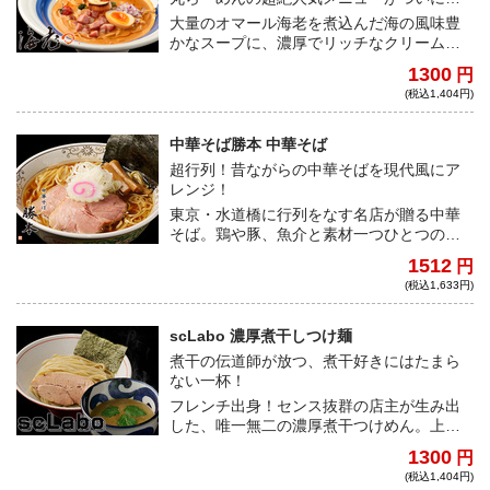
場！
大量のオマール海老を煮込んだ海の風味豊
かなスープに、濃厚でリッチなクリームが
合わさって極上のカルボナーララーメンが
1300
円
完成する。唯一無二の海老丸が放つ、間違
(税込1,404円)
いなくラーメン界に激震を及ぼす一杯、と
くと御賞味あれ！
中華そば勝本 中華そば
超行列！昔ながらの中華そばを現代風にア
レンジ！
東京・水道橋に行列をなす名店が贈る中華
そば。鶏や豚、魚介と素材一つひとつの最
適な温度帯で出汁をとっており、まろみの
1512
円
ある優しい味わいが心をくすぐる。
(税込1,633円)
scLabo 濃厚煮干しつけ麺
煮干の伝道師が放つ、煮干好きにはたまら
ない一杯！
フレンチ出身！センス抜群の店主が生み出
した、唯一無二の濃厚煮干つけめん。上質
な煮干しだけを厳選し、大量に使用した超
1300
円
濃厚な一杯は、後味の良さが特徴。残った
(税込1,404円)
タレと具材にご飯を混ぜて食べる、宅麺な