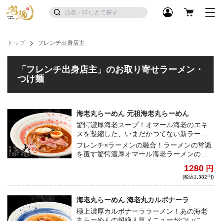
トップ
フレンチ出身店主
「フレンチ出身店主」のお取り寄せラーメン・
つけ麺
海老丸らーめん 元祖海老丸らーめん
驚愕濃厚海老スープ！オマール海老のエキ
スを凝縮した、いまだかつてない新ラーメ
ン！
フレンチ×ラーメンの融合！ラーメンの常識
を覆す驚愕濃厚オマール海老ラーメンの登
場！大量のオマール海老を煮込んだスープ
1280
円
は、海老の旨味がこれでもかと濃縮されて
(税込1,382円)
いて、驚くほどの濃度！そこにもちもち平
打ち極太麺が絡まって究極の完成度にな
る。フレンチ出身の店主さんが誇る極上の
海老丸らーめん 海老丸カルボナーラ
一杯、とくとご賞味あれ！
極上濃厚カルボナーララーメン！あの海老
丸らーめんの超絶人気メニューがついに登