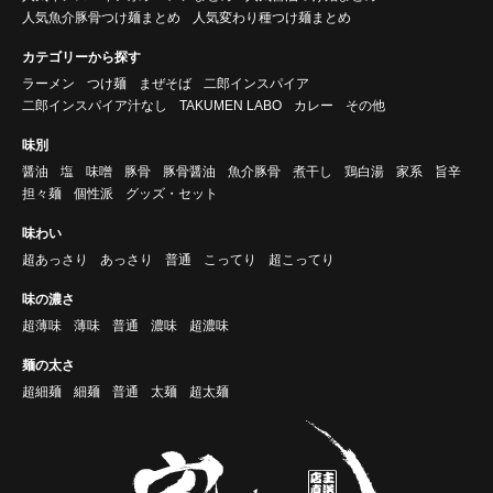
人気魚介豚骨つけ麺まとめ
人気変わり種つけ麺まとめ
カテゴリーから探す
ラーメン
つけ麺
まぜそば
二郎インスパイア
二郎インスパイア汁なし
TAKUMEN LABO
カレー
その他
味別
醤油
塩
味噌
豚骨
豚骨醤油
魚介豚骨
煮干し
鶏白湯
家系
旨辛
担々麺
個性派
グッズ・セット
味わい
超あっさり
あっさり
普通
こってり
超こってり
味の濃さ
超薄味
薄味
普通
濃味
超濃味
麺の太さ
超細麺
細麺
普通
太麺
超太麺