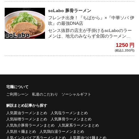
らではの楽しみ方がオススメです。
scLabo 豚骨ラーメン
フレンチ出身！『ちばから』×『中華ソバ 伊
吹』の最強DNA店
センス抜群の店主が手掛けるscLaboのラー
メンは、地元のみならず全国のラーメンフ
ァンからの厚い支持を受ける。今回は、煮
1250
円
干しでもG系でもなく、ド豚骨ラーメンで勝
(税込1,350円)
負！濃度、粘度、パンチ力ともに抜群で必
食の一杯だ！
宅麺について
ご利用シーン
私達のこだわり
ソーシャルギフト
解説まとめ記事から探す
人気醤油ラーメンまとめ
人気塩ラーメンまとめ
人気味噌ラーメンまとめ
人気豚骨ラーメンまとめ
人気魚介豚骨ラーメンまとめ
人気家系ラーメンまとめ
人気担々麺まとめ
人気鶏白湯ラーメンまとめ
人気インスパイア系ラーメンまとめ
人気醤油つけ麺まとめ