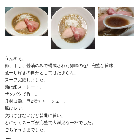
うんめぇ。
節、干し、醤油のみで構成された雑味のない完璧な旨味。
煮干し好きの自分としてはたまらん。
スープ完飲しました。
麺は細ストレート。
ザクパツで旨し。
具材は鶏、豚2種チャーシュー。
豚はレア。
突出さはないけど普通に旨い。
とにかくスープが完璧で大満足な一杯でした。
ごちそうさまでした。