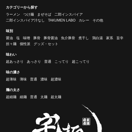
カテゴリーから探す
ラーメン
つけ麺
まぜそば
二郎インスパイア
二郎インスパイア汁なし
TAKUMEN LABO
カレー
その他
味別
醤油
塩
味噌
豚骨
豚骨醤油
魚介豚骨
煮干し
鶏白湯
家系
旨辛
担々麺
個性派
グッズ・セット
味わい
超あっさり
あっさり
普通
こってり
超こってり
味の濃さ
超薄味
薄味
普通
濃味
超濃味
麺の太さ
超細麺
細麺
普通
太麺
超太麺