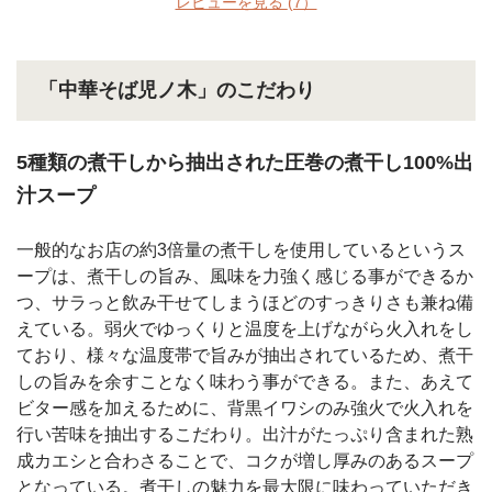
レビューを見る
(7）
「中華そば児ノ木」のこだわり
5種類の煮干しから抽出された圧巻の煮干し100%出
汁スープ
一般的なお店の約3倍量の煮干しを使用しているというス
ープは、煮干しの旨み、風味を力強く感じる事ができるか
つ、サラっと飲み干せてしまうほどのすっきりさも兼ね備
えている。弱火でゆっくりと温度を上げながら火入れをし
ており、様々な温度帯で旨みが抽出されているため、煮干
しの旨みを余すことなく味わう事ができる。また、あえて
ビター感を加えるために、背黒イワシのみ強火で火入れを
行い苦味を抽出するこだわり。出汁がたっぷり含まれた熟
成カエシと合わさることで、コクが増し厚みのあるスープ
となっている。煮干しの魅力を最大限に味わっていただき