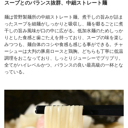
スープとのバランス抜群、中細ストレート麺
麺は菅野製麺所の中細ストレート麺。煮干しの旨みが詰ま
ったスープを細麺がしっかりと吸収し、麺を啜るごとに煮
干しの旨み風味が口の中に広がる。低加水麺のためしっか
りとした食感と歯ごたえを持っており、スープの味を楽し
みつつも、麺自体のコシや食感も感じる事ができる。チャ
ーシューは大判の豚肩ロースと鶏胸。どちらも丁寧に低温
調理をおこなっており、しっとりジューシーでプリプリ。
全てがハイレベルかつ、バランスの良い最高級の一杯とな
っている。