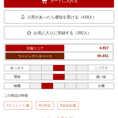
カートに入れる
入荷があったら通知を受ける（418人）
お気に入りに登録する（392人）
4.857
宅麺スコア
95.851
ラーメンデータベース
あっさり
こってり
薄味
濃い味
細麺
太麺
この商品の特徴
#ストレート麺
#行列店
#低加水麺