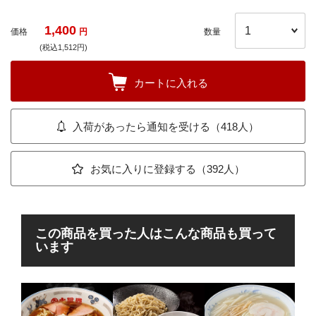
1,400
価格
円
数量
(税込1,512円)
カートに入れる
入荷があったら通知を受ける（418人）
お気に入りに登録する（392人）
この商品を買った人はこんな商品も買って
います
横