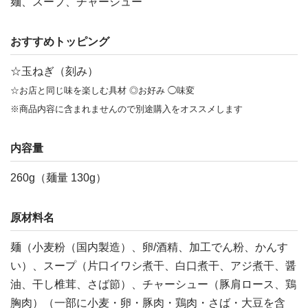
麺、スープ、チャーシュー
おすすめトッピング
☆玉ねぎ（刻み）
☆お店と同じ味を楽しむ具材 ◎お好み ◯味変
※商品内容に含まれませんので別途購入をオススメします
内容量
260g（麺量 130g）
原材料名
麺（小麦粉（国内製造）、卵/酒精、加工でん粉、かんす
い）、スープ（片口イワシ煮干、白口煮干、アジ煮干、醤
油、干し椎茸、さば節）、チャーシュー（豚肩ロース、鶏
胸肉）（一部に小麦・卵・豚肉・鶏肉・さば・大豆を含