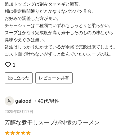
追加トッピングは刻みタマネギと海苔。
麵は指定時間通りだとかなりなパツパツ具合。
お好みで調整した方が良い。
チャーシューは二種類でいずれもしっとりと柔らかい。
スープはかなり完成度が高く煮干しそのものの味ながら
臭味やえぐみは無い。
醤油はしっかり効かせているが余裕で完飲出来てしまう。
コスト面で叶わないがずっと飲んでいたいスープの味。
1
役に立った
レビューを共有
galood
・40代/男性
2025年08月17日
芳醇な煮干しスープが特徴のラーメン