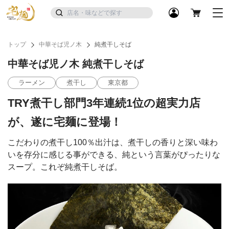
トップ
中華そば児ノ木
純煮干しそば
中華そば児ノ木 純煮干しそば
ラーメン
煮干し
東京都
TRY煮干し部門3年連続1位の超実力店
が、遂に宅麺に登場！
こだわりの煮干し100％出汁は、煮干しの香りと深い味わ
いを存分に感じる事ができる、純という言葉がぴったりな
スープ。これぞ純煮干しそば。