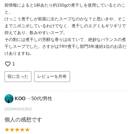
前情報によると1杯あたり約150gの煮干しを使用しているとのこ
と。
けっこう煮干しが前面に出たスープなのかな？と思いきや、そこ
までニボニボしているわけでなく、煮干しのエグミもギリギリで
抑えてあり、飲みやすいスープ。
その割には煮干しの芳醇な香りは出ていて、絶妙なバランスの煮
干しスープでした。さすがはTRY煮干し部門3年連続1位のお店だ
けありますね。
1
役に立った
レビューを共有
KOO
・50代/男性
2025年04月30日
個人の感想です