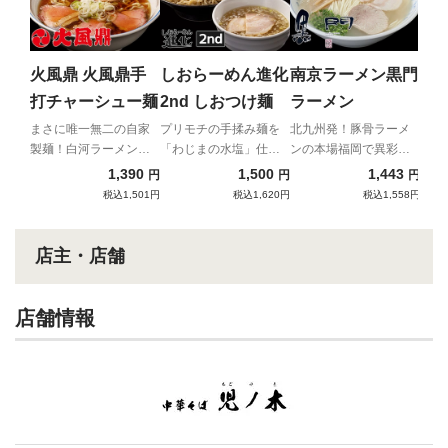
商
ば
フワ
鶏の
火風鼎 火風鼎手
しおらーめん進化
南京ラーメン黒門
贈る
打チャーシュー麺
2nd しおつけ麺
ラーメン
んた
まさに唯一無二の自家
プリモチの手揉み麺を
北九州発！豚骨ラーメ
製麺！白河ラーメンの
「わじまの水塩」仕立
ンの本場福岡で異彩を
名門が降臨。
ての昆布水と啜る！
放つ、端正な豚骨清湯
1,390
1,500
1,443
円
円
円
税込1,501円
税込1,620円
税込1,558円
店主・店舗
店舗情報