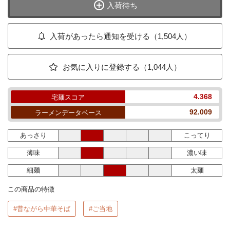
入荷待ち
入荷があったら通知を受ける（1,504人）
お気に入りに登録する（1,044人）
4.368
宅麺スコア
92.009
ラーメンデータベース
あっさり
こってり
薄味
濃い味
細麺
太麺
この商品の特徴
#昔ながら中華そば
#ご当地