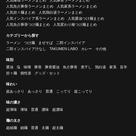
人気味噌ラーメンまとめ
人気豚骨ラーメンまとめ
人気魚介豚骨ラーメンまとめ
人気家系ラーメンまとめ
人気担々麺まとめ
人気鶏白湯ラーメンまとめ
人気インスパイア系ラーメンまとめ
人気醤油つけ麺まとめ
人気魚介豚骨つけ麺まとめ
人気変わり種つけ麺まとめ
カテゴリーから探す
ラーメン
つけ麺
まぜそば
二郎インスパイア
二郎インスパイア汁なし
TAKUMEN LABO
カレー
その他
味別
醤油
塩
味噌
豚骨
豚骨醤油
魚介豚骨
煮干し
鶏白湯
家系
旨辛
担々麺
個性派
グッズ・セット
味わい
超あっさり
あっさり
普通
こってり
超こってり
味の濃さ
超薄味
薄味
普通
濃味
超濃味
麺の太さ
超細麺
細麺
普通
太麺
超太麺