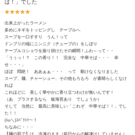
ば！」でした
出来上がったラーメン
多めにネギをトッピングし テーブルへ
スープを一口すすり うん！って
ドンブリの端にニンニク（チューブの）をしぼり
テーブルコショウを振り掛けたその瞬間！ふわ～って・・
「うぅっ！？ この香り！！ 完全な 中華そば・・・ 幸
せ・・・」
ほぼ 悶絶！ ああぁぁ・・・ って 動けなくなりました
スープ、麺、チャーシュー、その他もろもろ が素晴らしくなけ
れば
これほどに 美しく華やかに香り立つわけが無いんです！
（あ プラスするなら 板海苔あり でしょうか）
そして 当然に 最高に美味しい「これぞ 中華そば！！」でし
た！！
(/ω＼)ｽﾊﾞﾗｼｲ～！
ちなみに・・・
【麺の茹で】は 冷凍のまま（前日からの解凍はしていません）