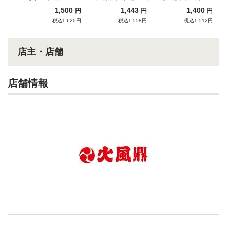
つけそば（塩）
ての昆布水と啜る！
放つ、端正な豚骨清湯
んの完成形！
1,500
1,443
1,400
円
円
円
税込1,620円
税込1,558円
税込1,512円
店主・店舗
店舗情報