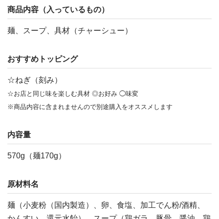
商品内容（入っているもの）
麺、スープ、具材（チャーシュー）
おすすめトッピング
☆ねぎ（刻み）
☆お店と同じ味を楽しむ具材 ◎お好み ◯味変
※商品内容に含まれませんので別途購入をオススメします
内容量
570g（麺170g）
原材料名
麺（小麦粉（国内製造）、卵、食塩、加工でん粉/酒精、
かんすい、還元水飴）、スープ（鶏ガラ、豚骨、醤油、鶏