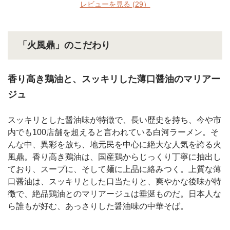
レビューを見る
(29）
「火風鼎」のこだわり
香り高き鶏油と、スッキリした薄口醤油のマリアー
ジュ
スッキリとした醤油味が特徴で、長い歴史を持ち、今や市
内でも100店舗を超えると言われている白河ラーメン。そ
んな中、異彩を放ち、地元民を中心に絶大な人気を誇る火
風鼎。香り高き鶏油は、国産鶏からじっくり丁寧に抽出し
ており、スープに、そして麺に上品に絡みつく。上質な薄
口醤油は、スッキリとした口当たりと、爽やかな後味が特
徴で、絶品鶏油とのマリアージュは垂涎ものだ。日本人な
ら誰もが好む、あっさりした醤油味の中華そば。