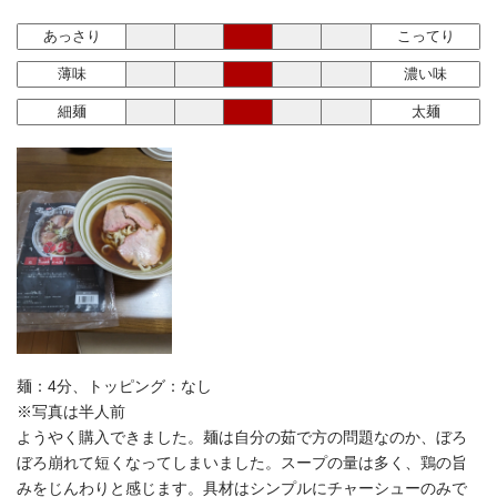
あっさり
こってり
薄味
濃い味
細麺
太麺
麺：4分、トッピング：なし
※写真は半人前
ようやく購入できました。麺は自分の茹で方の問題なのか、ぼろ
ぼろ崩れて短くなってしまいました。スープの量は多く、鶏の旨
みをじんわりと感じます。具材はシンプルにチャーシューのみで