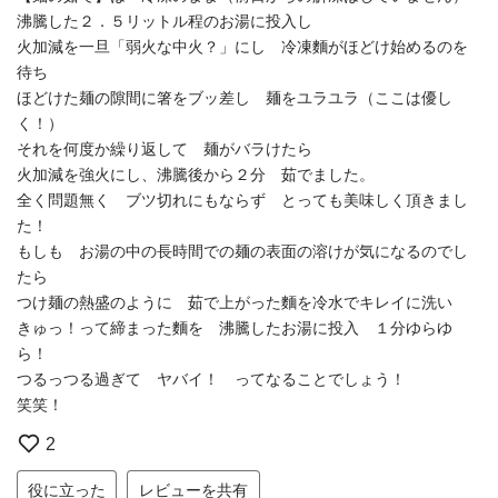
沸騰した２．５リットル程のお湯に投入し
火加減を一旦「弱火な中火？」にし 冷凍麵がほどけ始めるのを
待ち
ほどけた麺の隙間に箸をブッ差し 麺をユラユラ（ここは優し
く！）
それを何度か繰り返して 麺がバラけたら
火加減を強火にし、沸騰後から２分 茹でました。
全く問題無く ブツ切れにもならず とっても美味しく頂きまし
た！
もしも お湯の中の長時間での麺の表面の溶けが気になるのでし
たら
つけ麺の熱盛のように 茹で上がった麵を冷水でキレイに洗い
きゅっ！って締まった麵を 沸騰したお湯に投入 １分ゆらゆ
ら！
つるっつる過ぎて ヤバイ！ ってなることでしょう！
笑笑！
2
役に立った
レビューを共有