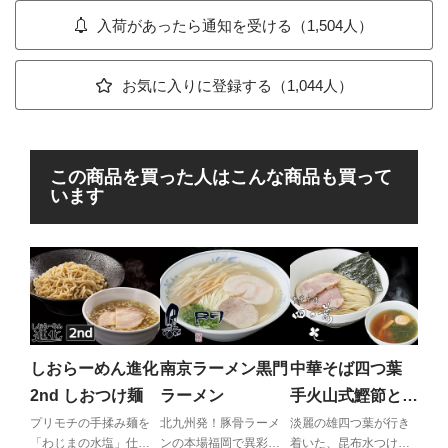
入荷があったら通知を受ける（1,504人）
お気に入りに登録する（1,044人）
この商品を買った人はこんな商品も買って
います
屋
出
す
奥深
す唯
しおらーめん進化
南京ラーメン黒門
中華そば四つ葉
メン
2nd しおつけ麺
ラーメン
手火山式鰹節と伊
吹いりこの昆布水
プリモチの手揉み麺を
北九州発！豚骨ラーメ
淡麗の雄四つ葉が行き
「わじまの水塩」仕立
ンの本場福岡で異彩を
着いた、昆布水つけめ