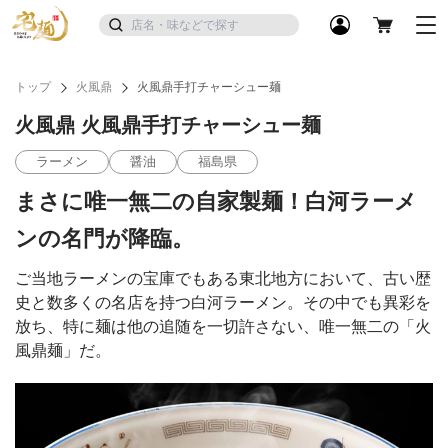
トップ
火風鼎
火風鼎手打チャーシュー麺
火風鼎 火風鼎手打チャーシュー麺
ラーメン
醤油
福島県
まさに唯一無二の自家製麺！白河ラーメ
ンの名門が降臨。
ご当地ラーメンの宝庫でもある東北地方において、古い歴
史と数多くの名店を持つ白河ラーメン。その中でも異彩を
放ち、特に麺は他の追随を一切許さない、唯一無二の「火
風鼎麺」だ。