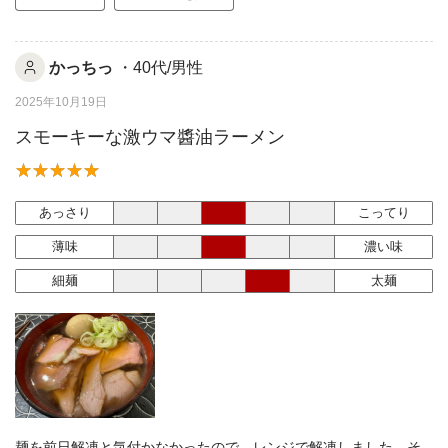
かっちっ
・40代/男性
2025年10月19日
スモーキーな激ウマ醬油ラーメン
あっさり
こってり
薄味
濃い味
細麺
太麺
麺を前日解凍と気付かなかったので、レンジで解凍しました。そ