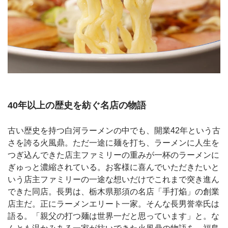
40年以上の歴史を紡ぐ名店の物語
古い歴史を持つ白河ラーメンの中でも、開業42年という古
さを誇る火風鼎。ただ一途に麺を打ち、ラーメンに人生を
つぎ込んできた店主ファミリーの重みが一杯のラーメンに
ぎゅっと濃縮されている。お客様に喜んでいただきたいと
いう店主ファミリーの一途な想いだけでこれまで突き進ん
できた同店。長男は、栃木県那須の名店「手打焔」の創業
店主だ。正にラーメンエリート一家。そんな長男誉幸氏は
語る。「親父の打つ麺は世界一だと思っています」と。な