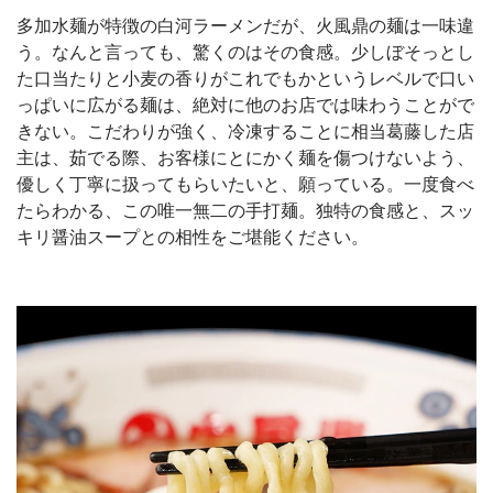
多加水麺が特徴の白河ラーメンだが、火風鼎の麺は一味違
う。なんと言っても、驚くのはその食感。少しぼそっとし
た口当たりと小麦の香りがこれでもかというレベルで口い
っぱいに広がる麺は、絶対に他のお店では味わうことがで
きない。こだわりが強く、冷凍することに相当葛藤した店
主は、茹でる際、お客様にとにかく麺を傷つけないよう、
優しく丁寧に扱ってもらいたいと、願っている。一度食べ
たらわかる、この唯一無二の手打麺。独特の食感と、スッ
キリ醤油スープとの相性をご堪能ください。