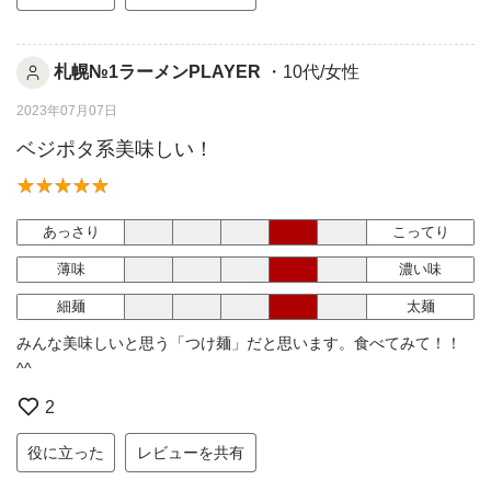
札幌№1ラーメンPLAYER
・10代/女性
2023年07月07日
ベジポタ系美味しい！
あっさり
こってり
薄味
濃い味
細麺
太麺
みんな美味しいと思う「つけ麺」だと思います。食べてみて！！
^^
2
役に立った
レビューを共有