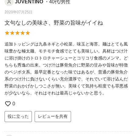
JUVENTINO
・40代/男性
2020年07月25日
文句なしの美味さ、野菜の旨味がイイね
追加トッピングは九条ネギと小松菜、味玉と海苔。麺はとても風
味豊かな極太麺、モチモチ食感でとても美味しい。具材はつけ汁
に溶け掛けのトロトロチャーシューとコリコリ食感のメンマ。ど
ちらも秀逸の出来。つけ汁は豚骨魚介に野菜の甘みや旨味が特徴
のベジポタ系。最早定番となった味ではあるが、普通の豚骨魚介
系のつけ汁に負けないくらい充分濃厚で、それでいて溶け込んだ
野菜のおかげかしつこさが無い。美味くて気持ち程度でも罪悪感
が少ないなら、それはそれは最高じゃないかと思う。
0
役に立った
レビューを共有