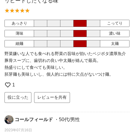
リピートしたくなる味
あっさり
こってり
薄味
濃い味
細麺
太麺
野菜嫌いな人でも食べれる野菜の旨味が効いたベジポタ濃厚魚介
豚骨スープに、歯切れの良い中太麺が絡んで最高。
熱盛りにして食べても美味しい。
胚芽麺も美味しいし、個人的には特に欠点がないつけ麺。
1
役に立った
レビューを共有
コールフィールド
・50代/男性
2023年07月16日