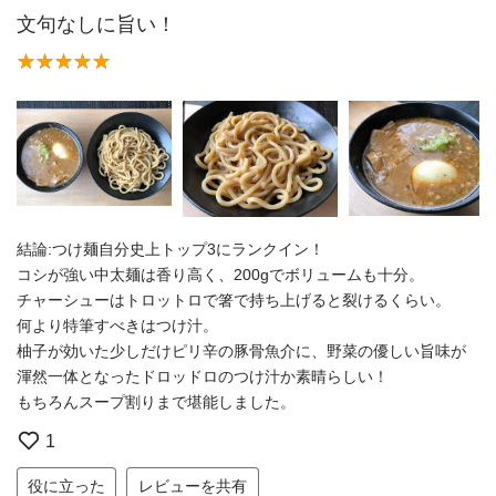
文句なしに旨い！
結論:つけ麺自分史上トップ3にランクイン！
コシが強い中太麺は香り高く、200gでボリュームも十分。
チャーシューはトロットロで箸で持ち上げると裂けるくらい。
何より特筆すべきはつけ汁。
柚子が効いた少しだけピリ辛の豚骨魚介に、野菜の優しい旨味が
渾然一体となったドロッドロのつけ汁か素晴らしい！
もちろんスープ割りまで堪能しました。
1
役に立った
レビューを共有