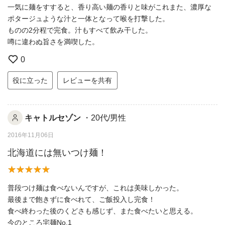
一気に麺をすすると、香り高い麺の香りと味がこれまた、濃厚な
ポタージュような汁と一体となって喉を打撃した。
ものの2分程で完食。汁もすべて飲み干した。
噂に違わぬ旨さを満喫した。
0
役に立った
レビューを共有
キャトルセゾン
・20代/男性
2016年11月06日
北海道には無いつけ麺！
普段つけ麺は食べないんですが、これは美味しかった。
最後まで飽きずに食べれて、ご飯投入し完食！
食べ終わった後のくどさも感じず、また食べたいと思える。
今のところ宅麺No.1