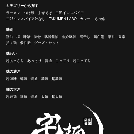
カテゴリーから探す
ラーメン
つけ麺
まぜそば
二郎インスパイア
二郎インスパイア汁なし
TAKUMEN LABO
カレー
その他
味別
醤油
塩
味噌
豚骨
豚骨醤油
魚介豚骨
煮干し
鶏白湯
家系
旨辛
担々麺
個性派
グッズ・セット
味わい
超あっさり
あっさり
普通
こってり
超こってり
味の濃さ
超薄味
薄味
普通
濃味
超濃味
麺の太さ
超細麺
細麺
普通
太麺
超太麺