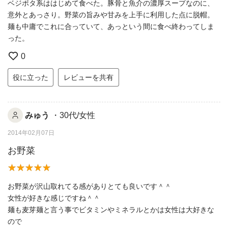
ベジポタ系ははじめて食べた。豚骨と魚介の濃厚スープなのに、
意外とあっさり。野菜の旨みや甘みを上手に利用した点に脱帽。
麺も中庸でこれに合っていて、あっという間に食べ終わってしま
った。
0
役に立った
レビューを共有
みゅう
・30代/女性
2014年02月07日
お野菜
お野菜が沢山取れてる感がありとても良いです＾＾
女性が好きな感じですね＾＾
麺も麦芽麺と言う事でビタミンやミネラルとかは女性は大好きな
ので