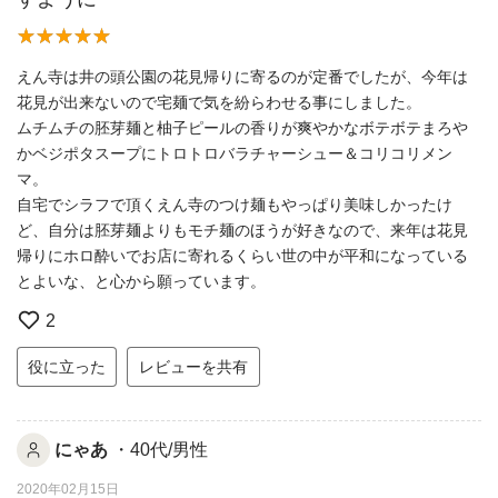
えん寺は井の頭公園の花見帰りに寄るのが定番でしたが、今年は
花見が出来ないので宅麺で気を紛らわせる事にしました。
ムチムチの胚芽麺と柚子ピールの香りが爽やかなボテボテまろや
かベジポタスープにトロトロバラチャーシュー＆コリコリメン
マ。
自宅でシラフで頂くえん寺のつけ麺もやっぱり美味しかったけ
ど、自分は胚芽麺よりもモチ麺のほうが好きなので、来年は花見
帰りにホロ酔いでお店に寄れるくらい世の中が平和になっている
とよいな、と心から願っています。
2
役に立った
レビューを共有
にゃあ
・40代/男性
2020年02月15日