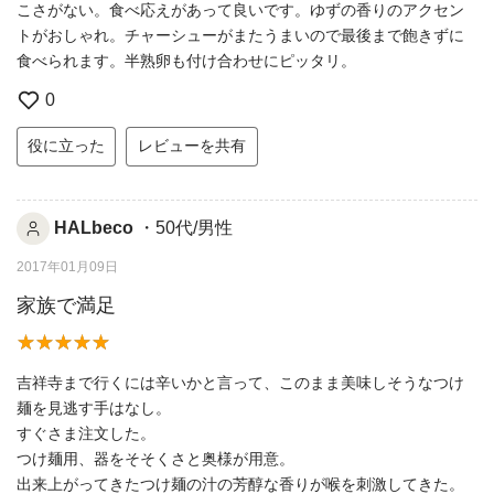
こさがない。食べ応えがあって良いです。ゆずの香りのアクセン
トがおしゃれ。チャーシューがまたうまいので最後まで飽きずに
食べられます。半熟卵も付け合わせにピッタリ。
0
役に立った
レビューを共有
HALbeco
・50代/男性
2017年01月09日
家族で満足
吉祥寺まで行くには辛いかと言って、このまま美味しそうなつけ
麺を見逃す手はなし。
すぐさま注文した。
つけ麺用、器をそそくさと奥様が用意。
出来上がってきたつけ麺の汁の芳醇な香りが喉を刺激してきた。