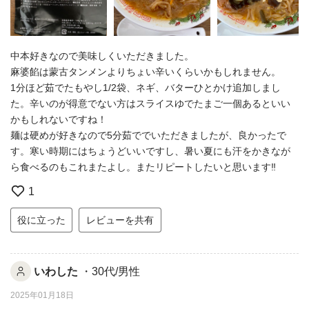
中本好きなので美味しくいただきました。
麻婆餡は蒙古タンメンよりちょい辛いくらいかもしれません。
1分ほど茹でたもやし1/2袋、ネギ、バターひとかけ追加しまし
た。辛いのが得意でない方はスライスゆでたまご一個あるといい
かもしれないですね！
麺は硬めが好きなので5分茹ででいただきましたが、良かったで
す。寒い時期にはちょうどいいですし、暑い夏にも汗をかきなが
ら食べるのもこれまたよし。またリピートしたいと思います‼︎
1
役に立った
レビューを共有
いわした
・30代/男性
2025年01月18日