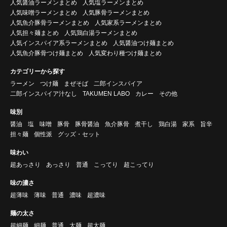
人気醤油ラーメンまとめ
人気塩ラーメンまとめ
人気味噌ラーメンまとめ
人気豚骨ラーメンまとめ
人気魚介豚骨ラーメンまとめ
人気家系ラーメンまとめ
人気担々麺まとめ
人気鶏白湯ラーメンまとめ
人気インスパイア系ラーメンまとめ
人気醤油つけ麺まとめ
人気魚介豚骨つけ麺まとめ
人気変わり種つけ麺まとめ
カテゴリーから探す
ラーメン
つけ麺
まぜそば
二郎インスパイア
二郎インスパイア汁なし
TAKUMEN LABO
カレー
その他
味別
醤油
塩
味噌
豚骨
豚骨醤油
魚介豚骨
煮干し
鶏白湯
家系
旨辛
担々麺
個性派
グッズ・セット
味わい
超あっさり
あっさり
普通
こってり
超こってり
味の濃さ
超薄味
薄味
普通
濃味
超濃味
麺の太さ
超細麺
細麺
普通
太麺
超太麺