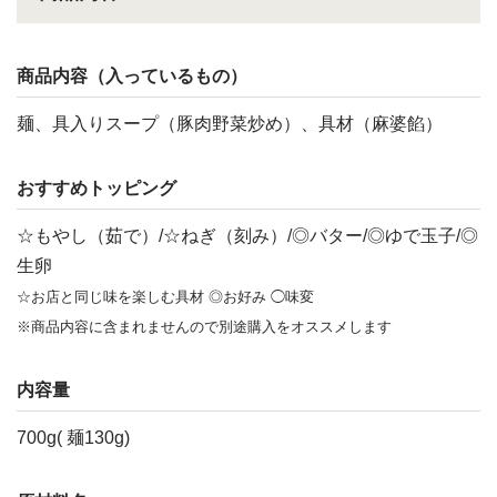
商品内容（入っているもの）
麺、具入りスープ（豚肉野菜炒め）、具材（麻婆餡）
おすすめトッピング
☆もやし（茹で）/☆ねぎ（刻み）/◎バター/◎ゆで玉子/◎
生卵
☆お店と同じ味を楽しむ具材 ◎お好み ◯味変
※商品内容に含まれませんので別途購入をオススメします
内容量
700g( 麺130g)