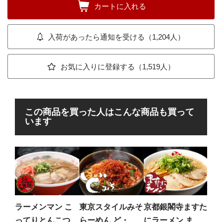
カートに入れる
入荷があったら通知を受ける（1,204人）
お気に入りに登録する（1,519人）
この商品を買った人はこんな商品も買って
います
麺処
魚
辛さ
た、
ラーメンマン こ
東京スタイルみそ
京都銀閣寺ますた
辛魚
ってりとんこつ
らーめん ど・み
にラーメン ます