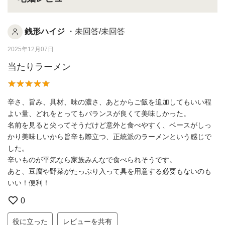
銭形ハイジ
・未回答/未回答
2025年12月07日
当たりラーメン
辛さ、旨み、具材、味の濃さ、あとからご飯を追加してもいい程
よい量、どれをとってもバランスが良くて美味しかった。
名前を見ると尖ってそうだけど意外と食べやすく、ベースがしっ
かり美味しいから旨辛も際立つ、正統派のラーメンという感じで
した。
辛いものが平気なら家族みんなで食べられそうです。
あと、豆腐や野菜がたっぷり入って具を用意する必要もないのも
いい！便利！
0
役に立った
レビューを共有