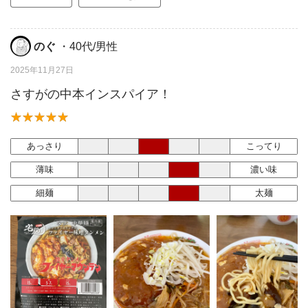
のぐ
・40代/男性
2025年11月27日
さすがの中本インスパイア！
あっさり
こってり
薄味
濃い味
細麺
太麺