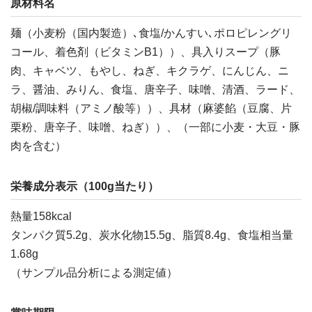
原材料名
麺（小麦粉（国内製造）､食塩/かんすい､ポロピレングリ
コール、着色剤（ビタミンB1））、具入りスープ（豚
肉、キャベツ、もやし、ねぎ、キクラゲ、にんじん、ニ
ラ、醤油、みりん、食塩、唐辛子、味噌、清酒、ラード、
胡椒/調味料（アミノ酸等））、具材（麻婆餡（豆腐、片
栗粉、唐辛子、味噌、ねぎ））、（一部に小麦・大豆・豚
肉を含む）
栄養成分表示（100g当たり）
熱量158kcal
タンパク質5.2g、炭水化物15.5g、脂質8.4g、食塩相当量
1.68g
（サンプル品分析による測定値）