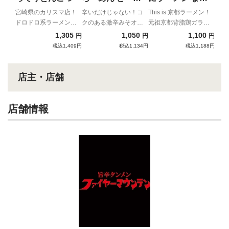
そ みそオロチョ
たにラーメン（大
宮崎県のカリスマ店！
辛いだけじゃない！コ
This is 京都ラーメン！
ドロドロ系ラーメンの
クのある激辛みそオロ
元祖京都背脂鶏ガラ醬
ンらーめん
盛り・チャーシュ
先駆け
チョンラーメン
油ラーメン
1,305
1,050
1,100
円
円
円
ー5枚）
税込1,409円
税込1,134円
税込1,188円
店主・店舗
店舗情報