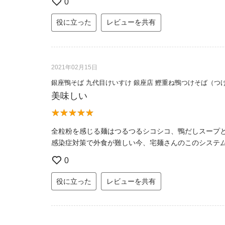
0
役に立った
レビューを共有
2021年02月15日
銀座鴨そば 九代目けいすけ 銀座店 鰹重ね鴨つけそば（つ
美味しい
全粒粉を感じる麺はつるつるシコシコ、鴨だしスープ
感染症対策で外食が難しい今、宅麺さんのこのシステ
0
役に立った
レビューを共有