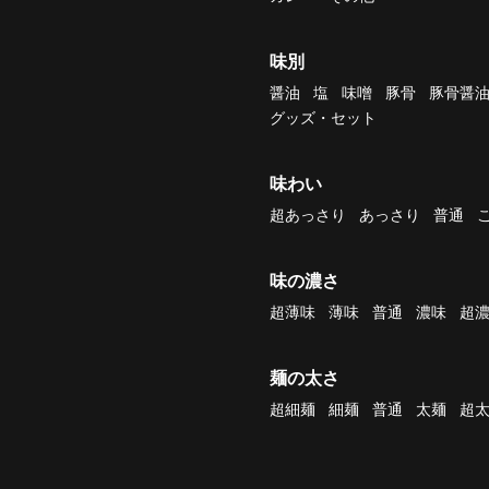
味別
醤油
塩
味噌
豚骨
豚骨醤
グッズ・セット
味わい
超あっさり
あっさり
普通
味の濃さ
超薄味
薄味
普通
濃味
超
麺の太さ
超細麺
細麺
普通
太麺
超