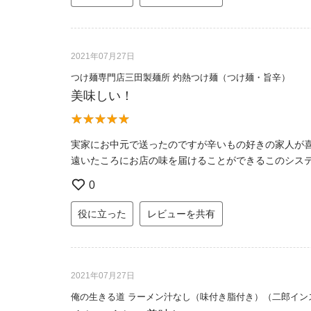
2021年07月27日
つけ麺専門店三田製麺所 灼熱つけ麺（つけ麺・旨辛）
美味しい！
実家にお中元で送ったのですが辛いもの好きの家人が
遠いたころにお店の味を届けることができるこのシス
0
役に立った
レビューを共有
2021年07月27日
俺の生きる道 ラーメン汁なし（味付き脂付き）（二郎イン