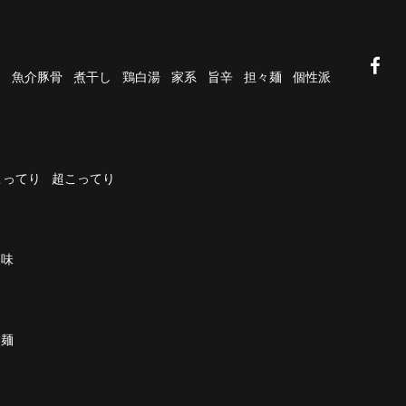
油
魚介豚骨
煮干し
鶏白湯
家系
旨辛
担々麺
個性派
こってり
超こってり
濃味
太麺