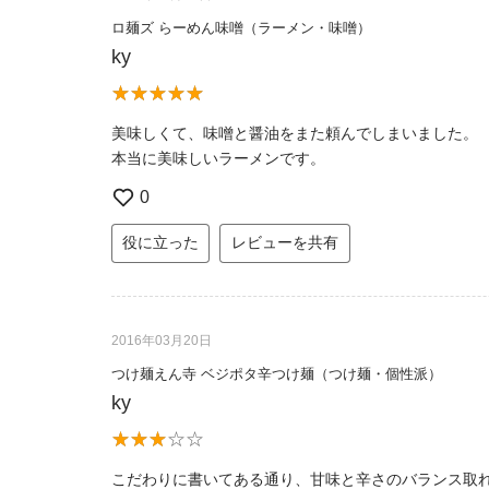
ロ麺ズ らーめん味噌（ラーメン・味噌）
ky
美味しくて、味噌と醤油をまた頼んでしまいました。
本当に美味しいラーメンです。
0
役に立った
レビューを共有
2016年03月20日
つけ麺えん寺 ベジポタ辛つけ麺（つけ麺・個性派）
ky
こだわりに書いてある通り、甘味と辛さのバランス取