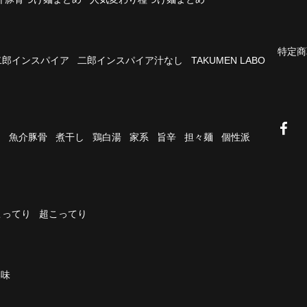
特定商
二郎インスパイア
二郎インスパイア汁なし
TAKUMEN LABO
油
魚介豚骨
煮干し
鶏白湯
家系
旨辛
担々麺
個性派
こってり
超こってり
濃味