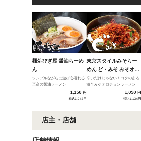
麺処びぎ屋 醤油らーめ
東京スタイルみそらー
ん
めん ど・みそ みそオロ
チョンらーめん
シンプルながらに遊び心溢れる
辛いだけじゃない！コクのある
至高の醤油ラーメン
激辛みそオロチョンラーメン
1,150
1,050
円
円
税込1,242円
税込1,134円
店主・店舗
店舗情報