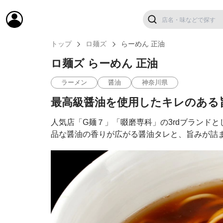
トップ
ロ麺ズ
らーめん 正油
ロ麺ズ らーめん 正油
ラーメン
醤油
神奈川県
最高級醤油を使用したキレのある
人気店「G麺７」「啜磨専科」の3rdブランド
品な醤油の香りが広がる醤油タレと、旨みが詰