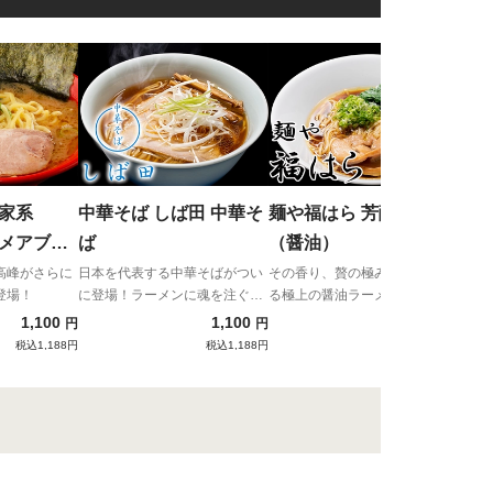
浅草
ゐ屋
「日
ここ
草名
 家系
中華そば しば田 中華そ
麺や福はら 芳醇鶏そば
ら登
コメアブラ
ば
（醤油）
ノリ多
高峰がさらに
日本を代表する中華そばがつい
その香り、贅の極み。大阪が誇
登場！
に登場！ラーメンに魂を注ぐ店
る極上の醤油ラーメンが満を持
主が贈る日本最高峰の一杯！
して『宅麺.com』に登場。
1,100
1,100
1,200
円
円
円
税込1,188円
税込1,188円
税込1,296円