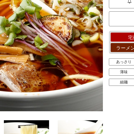
宅
ラーメ
あっさり
薄味
細麺