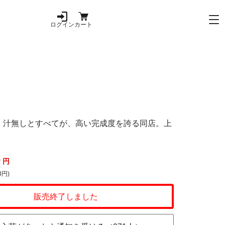
ログイン
カート
噌・汁無しとすべてが、高い完成度を誇る同店。上
0
円
3円)
販売終了しました