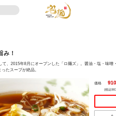
旨み！
として、2015年8月にオープンした「ロ麺ズ」。醤油・塩・味
まったスープが絶品。
91
価格
(税込98