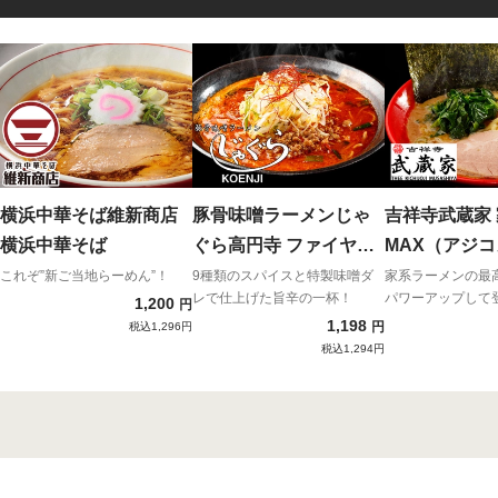
横浜中華そば維新商店
豚骨味噌ラーメンじゃ
吉祥寺武蔵家
横浜中華そば
ぐら高円寺 ファイヤー
MAX（アジ
ジャグラ
オオメカタメ
これぞ”新ご当地らーめん”！
9種類のスパイスと特製味噌ダ
家系ラーメンの最
レで仕上げた旨辛の一杯！
パワーアップして
1,200
め）
円
1,198
円
税込1,296円
税込1,294円