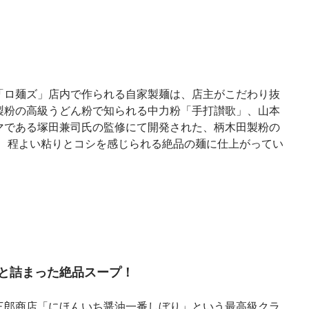
「ロ麺ズ」店内で作られる自家製麺は、店主がこだわり抜
製粉の高級うどん粉で知られる中力粉「手打讃歌」、山本
マである塚田兼司氏の監修にて開発された、柄木田製粉の
に、程よい粘りとコシを感じられる絶品の麺に仕上がってい
と詰まった絶品スープ！
三郎商店「にほんいち醤油一番しぼり」という最高級クラ