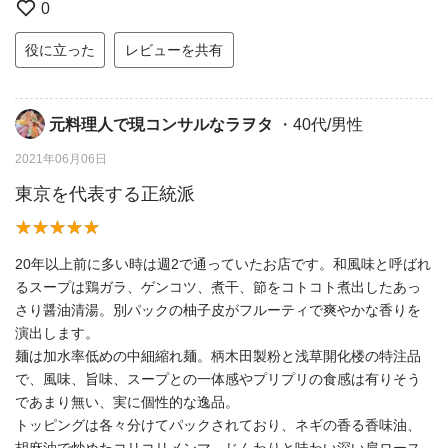
0
役に立った
レビューを共有
元料理人で現コンサルなラヲタ
・40代/男性
2021年06月06日
東京を代表する正統派
20年以上前に多い時は週2で通っていたお店です。和風味と呼ばれ
るスープは鶏ガラ、ゲンコツ、煮干、節をコトコト煮出したあっ
さり醤油清湯。別パックの柚子皮がフルーティで爽やかな香りを
演出します。
麺は加水率低めの中細縮れ麺。柄木田製粉と浅草開化楼の特注品
で、風味、旨味、スープとの一体感やプリプリの食感は有りそう
であまり無い、実に個性的な逸品。
トッピングは各々分けてパックされており、ネギの香る香味油、