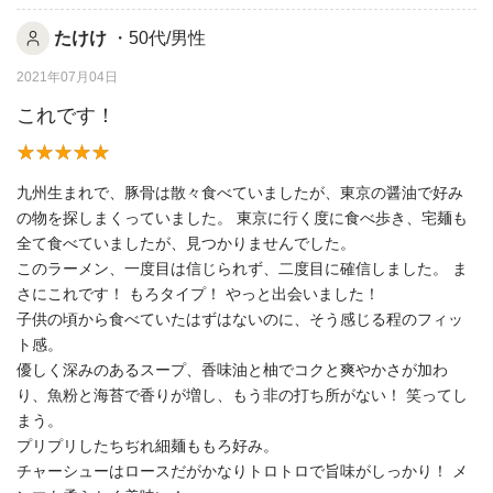
たけけ
・50代/男性
2021年07月04日
これです！
九州生まれで、豚骨は散々食べていましたが、東京の醤油で好み
の物を探しまくっていました。 東京に行く度に食べ歩き、宅麺も
全て食べていましたが、見つかりませんでした。
このラーメン、一度目は信じられず、二度目に確信しました。 ま
さにこれです！ もろタイプ！ やっと出会いました！
子供の頃から食べていたはずはないのに、そう感じる程のフィッ
ト感。
優しく深みのあるスープ、香味油と柚でコクと爽やかさが加わ
り、魚粉と海苔で香りが増し、もう非の打ち所がない！ 笑ってし
まう。
プリプリしたちぢれ細麺ももろ好み。
チャーシューはロースだがかなりトロトロで旨味がしっかり！ メ