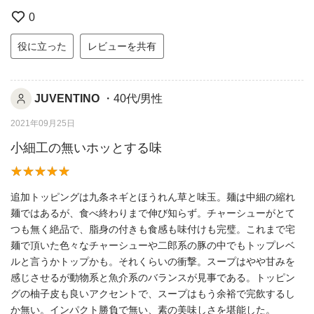
0
役に立った
レビューを共有
JUVENTINO
・40代/男性
2021年09月25日
小細工の無いホッとする味
追加トッピングは九条ネギとほうれん草と味玉。麺は中細の縮れ
麺ではあるが、食べ終わりまで伸び知らず。チャーシューがとて
つも無く絶品で、脂身の付きも食感も味付けも完璧。これまで宅
麺で頂いた色々なチャーシューや二郎系の豚の中でもトップレベ
ルと言うかトップかも。それくらいの衝撃。スープはやや甘みを
感じさせるが動物系と魚介系のバランスが見事である。トッピン
グの柚子皮も良いアクセントで、スープはもう余裕で完飲するし
か無い。インパクト勝負で無い、素の美味しさを堪能した。