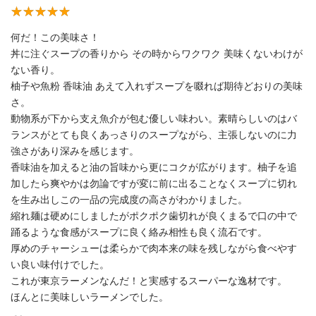
何だ！この美味さ！
丼に注ぐスープの香りから その時からワクワク 美味くないわけが
ない香り。
柚子や魚粉 香味油 あえて入れずスープを啜れば期待どおりの美味
さ。
動物系が下から支え魚介が包む優しい味わい。素晴らしいのはバ
ランスがとても良くあっさりのスープながら、主張しないのに力
強さがあり深みを感じます。
香味油を加えると油の旨味から更にコクが広がります。柚子を追
加したら爽やかは勿論ですが変に前に出ることなくスープに切れ
を生み出しこの一品の完成度の高さがわかりました。
縮れ麺は硬めにしましたがポクポク歯切れが良くまるで口の中で
踊るような食感がスープに良く絡み相性も良く流石です。
厚めのチャーシューは柔らかで肉本来の味を残しながら食べやす
い良い味付けでした。
これが東京ラーメンなんだ！と実感するスーパーな逸材です。
ほんとに美味しいラーメンでした。