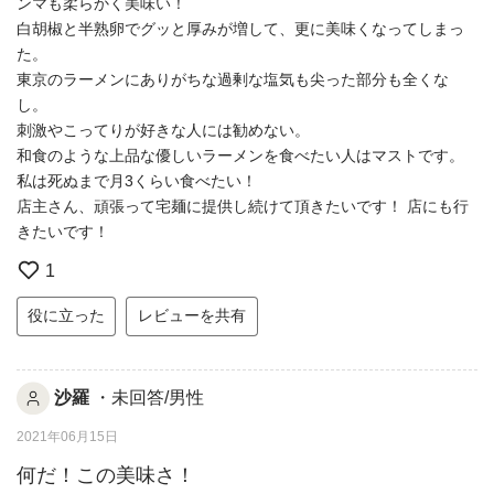
ンマも柔らかく美味い！
白胡椒と半熟卵でグッと厚みが増して、更に美味くなってしまっ
た。
東京のラーメンにありがちな過剰な塩気も尖った部分も全くな
し。
刺激やこってりが好きな人には勧めない。
和食のような上品な優しいラーメンを食べたい人はマストです。
私は死ぬまで月3くらい食べたい！
店主さん、頑張って宅麺に提供し続けて頂きたいです！ 店にも行
きたいです！
1
役に立った
レビューを共有
沙羅
・未回答/男性
2021年06月15日
何だ！この美味さ！