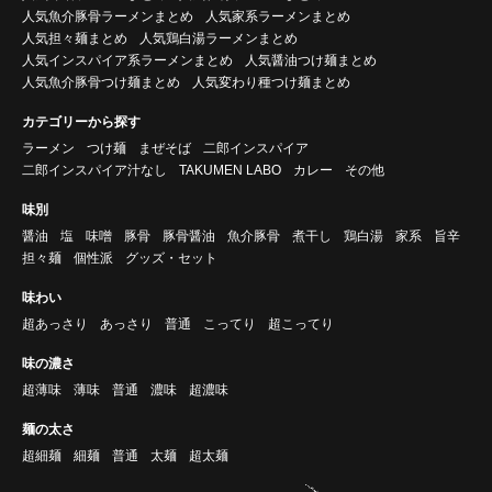
人気魚介豚骨ラーメンまとめ
人気家系ラーメンまとめ
人気担々麺まとめ
人気鶏白湯ラーメンまとめ
人気インスパイア系ラーメンまとめ
人気醤油つけ麺まとめ
人気魚介豚骨つけ麺まとめ
人気変わり種つけ麺まとめ
カテゴリーから探す
ラーメン
つけ麺
まぜそば
二郎インスパイア
二郎インスパイア汁なし
TAKUMEN LABO
カレー
その他
味別
醤油
塩
味噌
豚骨
豚骨醤油
魚介豚骨
煮干し
鶏白湯
家系
旨辛
担々麺
個性派
グッズ・セット
味わい
超あっさり
あっさり
普通
こってり
超こってり
味の濃さ
超薄味
薄味
普通
濃味
超濃味
麺の太さ
超細麺
細麺
普通
太麺
超太麺