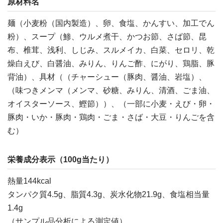
原材料名
麺（小麦粉（国内製造）、卵、食塩、かんすい、加工でん
粉）、スープ（鯵、ウルメ煮干、かつお節、さば節、昆
布、椎茸、浅利、しじみ、スルメイカ、白菜、セロリ、乾
燥白えび、白醤油、みりん、りんご酢、にがり、鶏脂、豚
背油）、具材（（チャーシュー（豚肉、醤油、岩塩）、
（味つきメンマ（メンマ、砂糖、みりん、清酒、ごま油、
オイスターソース、鰹節））、（一部に小麦・えび・卵・
豚肉・いか・豚肉・鶏肉・ごま・さば・大豆・りんごを含
む）
栄養成分表示（100g当たり）
熱量144kcal
タンパク質4.5g、脂質4.3g、炭水化物21.9g、食塩相当量
1.4g
（サンプル品分析による測定値）