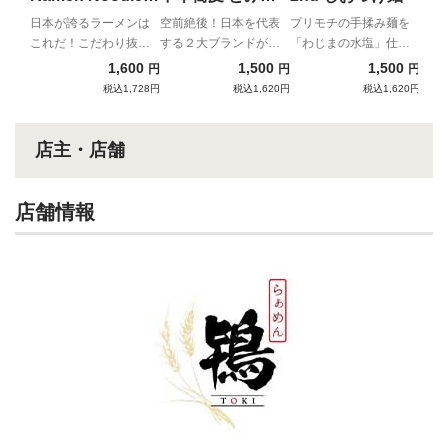
ン！
Lab Q 本醸造醤油
ブタカスアブラソ
日本が誇るラーメンは
空前絶後！日本を代表
プリモチの手揉み麺を
これだ！こだわり抜い
する２大ブランドが夢
「わじまの水塩」仕立
らぁ麺
バ (TOKYO-X極悪
た醤油ラーメン
の共演！！
ての昆布水と啜る！
1,600
1,500
1,500
円
円
円
汁付き)
税込1,728円
税込1,620円
税込1,620円
店主・店舗
店舗情報