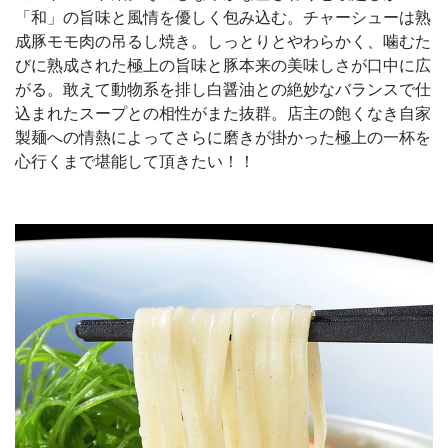
「和」の旨味と風情を優しく包み込む。チャーシューは熟
成豚モモ肉の吊るし焼き。しっとりとやわらかく、噛むた
びに熟成された極上の旨味と豚本来の美味しさが口中に広
がる。敢えて動物系を排し白醤油との絶妙なバランスで仕
込まれたスープとの相性がまた抜群。店主の飽くなき自家
製麺への情熱によってさらに磨きが掛かった極上の一杯を
心行くまで堪能して頂きたい！！