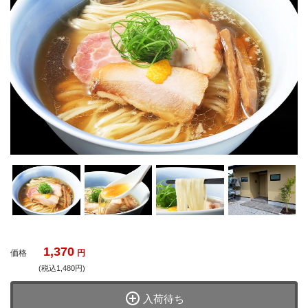
1,370
価格
円
(税込1,480円)
入荷待ち