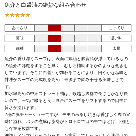
魚介と白醤油の絶妙な組み合わせ
あっさり
こってり
薄味
濃い味
細麺
太麺
魚介の香り漂うスープは、表面に鶏油と豚背脂が浮いているもの
の魚介の邪魔をすること無く、むしろ補助するかのような働きを
しています。そこに白醤油が加わることにより、円やかな塩味と
甘味がスープの完成度を高め、最後まで飲み干せる美味しさで
す。
加水率高めの中細ストレート麺は、喉越し抜群で長さもかなり長
いので、一気に啜ると良い具合にスープをリフトするので口中に
旨さが溢れます。
2種の豚チャーシューですが、モモの吊るし焼きは香ばしく肉の旨
味に溢れ、バラの煮豚は脂身がトロトロで口の中でほどけ、2種と
も存在感抜群です。
細切りメンマはシャキシャキした歯応えでしっかりした味付けで