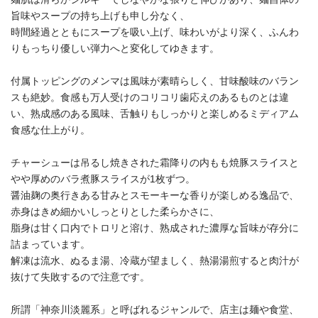
旨味やスープの持ち上げも申し分なく、
時間経過とともにスープを吸い上げ、味わいがより深く、ふんわ
りもっちり優しい弾力へと変化してゆきます。
付属トッピングのメンマは風味が素晴らしく、甘味酸味のバラン
スも絶妙。食感も万人受けのコリコリ歯応えのあるものとは違
い、熟成感のある風味、舌触りもしっかりと楽しめるミディアム
食感な仕上がり。
チャーシューは吊るし焼きされた霜降りの内もも焼豚スライスと
やや厚めのバラ煮豚スライスが1枚ずつ。
醤油麹の奥行きある甘みとスモーキーな香りが楽しめる逸品で、
赤身はきめ細かいしっとりとした柔らかさに、
脂身は甘く口内でトロリと溶け、熟成された濃厚な旨味が存分に
詰まっています。
解凍は流水、ぬるま湯、冷蔵が望ましく、熱湯湯煎すると肉汁が
抜けて失敗するので注意です。
所謂「神奈川淡麗系」と呼ばれるジャンルで、店主は麺や食堂、