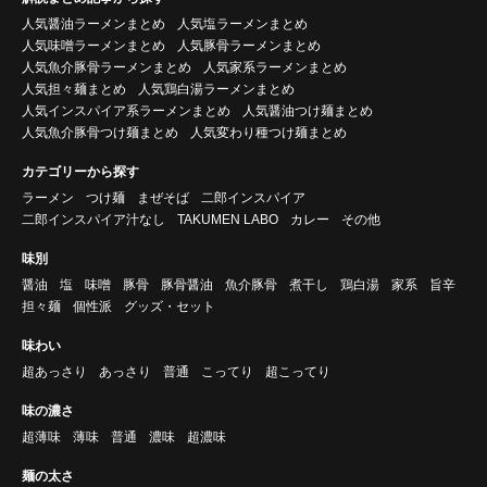
人気醤油ラーメンまとめ
人気塩ラーメンまとめ
人気味噌ラーメンまとめ
人気豚骨ラーメンまとめ
人気魚介豚骨ラーメンまとめ
人気家系ラーメンまとめ
人気担々麺まとめ
人気鶏白湯ラーメンまとめ
人気インスパイア系ラーメンまとめ
人気醤油つけ麺まとめ
人気魚介豚骨つけ麺まとめ
人気変わり種つけ麺まとめ
カテゴリーから探す
ラーメン
つけ麺
まぜそば
二郎インスパイア
二郎インスパイア汁なし
TAKUMEN LABO
カレー
その他
味別
醤油
塩
味噌
豚骨
豚骨醤油
魚介豚骨
煮干し
鶏白湯
家系
旨辛
担々麺
個性派
グッズ・セット
味わい
超あっさり
あっさり
普通
こってり
超こってり
味の濃さ
超薄味
薄味
普通
濃味
超濃味
麺の太さ