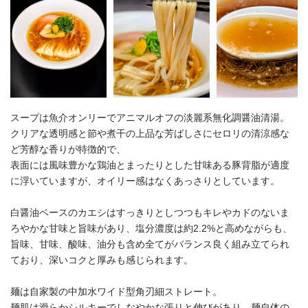
スープは魚介オンリーでアニマルオフの淡麗系無化調醤油清湯。
クリアな透明感と節や煮干の上品な芳ばしさにセロリの清涼感な
ど芳醇な香りが特徴的で、
表面には風味豊かな鶏油とまったりとした甘味ある豚背脂が適度
に浮いていますが、オイリー感はなくあっさりとしています。
白醤油ベースのカエシはすっきりとしつつもキレやカドのないま
ろやかな甘味と旨味があり、塩分濃度は約2.2%と高めながらも、
旨味、甘味、酸味、油分も含め全てがバランス良く組み立てられ
ており、深いコクと厚みも感じられます。
麺は自家製の中加水ワイド型角刃細ストレート。
麺肌は滑らかシルキーでしなやかな張りと伸びがあり、麺自体の