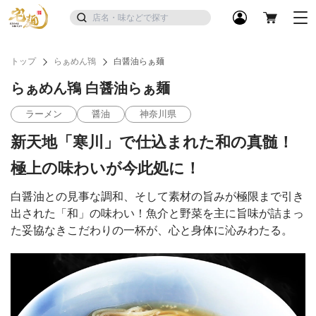
トップ
らぁめん鴇
白醤油らぁ麺
らぁめん鴇 白醤油らぁ麺
ラーメン
醤油
神奈川県
新天地「寒川」で仕込まれた和の真髄！
極上の味わいが今此処に！
白醤油との見事な調和、そして素材の旨みが極限まで引き
出された「和」の味わい！魚介と野菜を主に旨味が詰まっ
た妥協なきこだわりの一杯が、心と身体に沁みわたる。