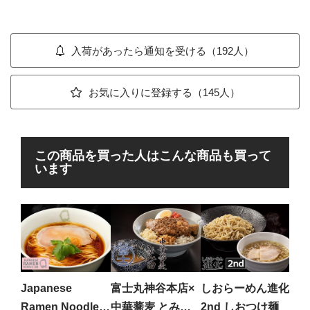
入荷があったら通知を受ける（192人）
お気に入りに登録する（145人）
この商品を買った人はこんな商品も買って
います
麺屋
淡
ン
芳醇
な香
Japanese
富士丸神谷本店×
しおらーめん進化
の大
Ramen Noodle
中華蕎麦 とみ田
2nd しおつけ麺