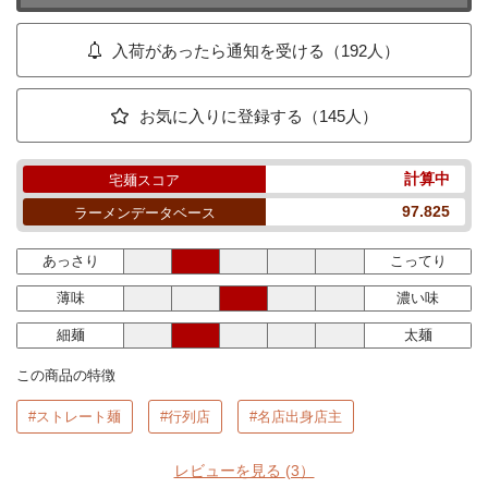
入荷があったら通知を受ける（192人）
お気に入りに登録する（145人）
計算中
宅麺スコア
97.825
ラーメンデータベース
あっさり
こってり
薄味
濃い味
細麺
太麺
この商品の特徴
#ストレート麺
#行列店
#名店出身店主
レビューを見る
(3）