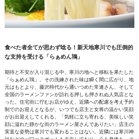
食べた者全てが思わず唸る！新天地寒川でも圧倒的
な支持を受ける「らぁめん鴇」
期待と不安が入り混じる中、寒川の地へと移転を果たした
「らぁめん鴇」。その洗練された味は瞬く間に広がり、地
元はもとより、藤沢時代から通いつめた常連さん、そして
全国のラーメンファンが訪れる押しも押されぬ人気店とな
った。住宅街に佇むお店がゆえ、近隣への配慮を考え予約
制でのお迎えとなるが、いつでも店主と女将の温かい笑顔
がお出迎えしてくれる。「気軽に立ち寄れる、美味しい笑
顔に溢れた静かな街のラーメン屋さんでありたい」店主の
実直な姿勢は寒川でも変わることはない。近隣には寒川神