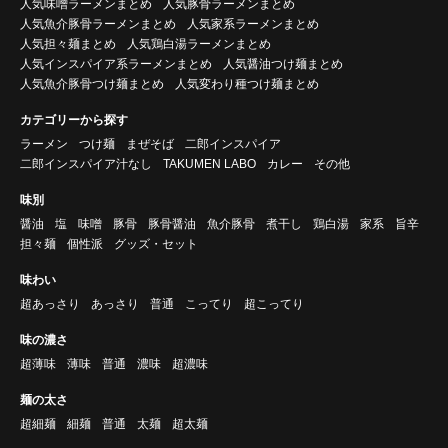
人気味噌ラーメンまとめ
人気豚骨ラーメンまとめ
人気魚介豚骨ラーメンまとめ
人気家系ラーメンまとめ
人気担々麺まとめ
人気鶏白湯ラーメンまとめ
人気インスパイア系ラーメンまとめ
人気醤油つけ麺まとめ
人気魚介豚骨つけ麺まとめ
人気変わり種つけ麺まとめ
カテゴリーから探す
ラーメン
つけ麺
まぜそば
二郎インスパイア
二郎インスパイア汁なし
TAKUMEN LABO
カレー
その他
味別
醤油
塩
味噌
豚骨
豚骨醤油
魚介豚骨
煮干し
鶏白湯
家系
旨辛
担々麺
個性派
グッズ・セット
味わい
超あっさり
あっさり
普通
こってり
超こってり
味の濃さ
超薄味
薄味
普通
濃味
超濃味
麺の太さ
超細麺
細麺
普通
太麺
超太麺