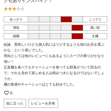
クセありインスパイア！
あっさり
こってり
薄味
濃い味
細麺
太麺
結論、美味しいけども個人的にはリピするよりも他のお店を選ぶ
かな…という感じでした。
理由としては他のレビューにもあるようにスープの香りがかなり
強い！
正直麺を食べてもチャーシューを食べても獣臭がついて回るの
で、それも含めて楽しめる人は病みつきになるのではないでしょ
うか。
麺の食感やチャーシューはとても好みでした。
0
役に立った
レビューを共有