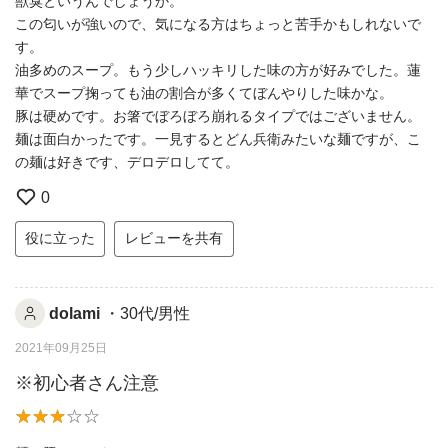
獣臭というんでしょうか。
この匂いが強いので、気になる方はちょっと苦手かもしれないで
す。
油多めのスープ。もう少しハッキリした味の方が好みでした。蓮
華でスープ掬っても油の割合が多くてぼんやりした味かな。
豚は硬めです。お箸でぼろぼろ崩れるタイプではございません。
麺は面白かったです。一見するとどん兵衛みたいな麺ですが、こ
の麺は好きです、デロデロしてて。
0
役に立った
レビューを共有
dolami
・30代/男性
2021年09月25日
※初心者さん注意