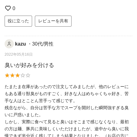
0
役に立った
レビューを共有
kazu
・30代/男性
2022年05月16日
臭いが好みを分ける
たまたま在庫があったので注文してみましたが、他のレビューに
もある通り獣臭がものすごく、好きな人はめちゃくちゃ好き、苦
手な人はとことん苦手って感じです。
残念ながら、自分は苦手な方でスープを開封した瞬間強すぎる臭
いに戸惑いました。
しかし、実際に食べて見ると臭いはそこまで感じなくなり、最初
の方は麺、豚共に美味しくいただけましたが、途中から臭いに我
慢できず半分近く残してしまう結果となりました。（お店の方に