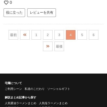
0
役に立った
レビューを共有
最初
1
2
3
4
5
6
最後
宅麺について
ご利用シーン
私達のこだわり
ソーシャルギフト
解説まとめ記事から探す
人気醤油ラーメンまとめ
人気塩ラーメンまとめ