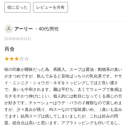
役に立った
レビューを共有
アーリー
・40代/男性
2018年04月21日
再食
味の印象が曖昧だった為、再購入。スープは醤油・動物系の臭い
がきつめですが、飲んでみると旨味ばっちりの乳化系です。ヤサ
イ・ニンニク・ショウガ・ネギをトッピングしてほど良い濃さ
で、臭いも中和されます。麺は平打ち、太くてウェーブで食感は
モチモチかつ伸びにくい。個人的には軟目になってくる感じの方
が好きです。チャーシューはウデ・バラの２種類なので楽しめま
すが、少々臭みが残り、INスーなので塩味濃いめ。（臭いも染み
てます）結局スープは残してしまいましたが、これは好みの問
題。総合点は高いと思います。アブラトッピングも付いてるし。