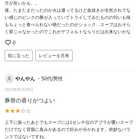
方が良いかも。。
後、たまたまだったのか火は通ってるけど血抜きが全然されてな
い感じのピンクの豚が入っていてトライしてみたものの匂いも味
もちょっと食べられない物だったのがショック…スープはおそら
く変じゃなかったのでこれがデフォルトならリピは出来ないかな
0
役に立った
レビューを共有
やんやん
・50代/男性
2022年05月28日
豚骨の香りがつよい
上下に振ったあとでもスープには1センチ位のアブラが覆いスープ
だけでなく背脂に臭みがあるので好みが分かれます。絶妙なバラ
ンスではないですね。