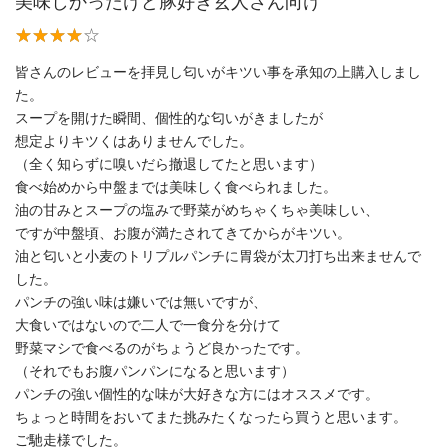
美味しかったけど豚好き玄人さん向け
皆さんのレビューを拝見し匂いがキツい事を承知の上購入しまし
た。
スープを開けた瞬間、個性的な匂いがきましたが
想定よりキツくはありませんでした。
（全く知らずに嗅いだら撤退してたと思います）
食べ始めから中盤までは美味しく食べられました。
油の甘みとスープの塩みで野菜がめちゃくちゃ美味しい、
ですが中盤頃、お腹が満たされてきてからがキツい。
油と匂いと小麦のトリプルパンチに胃袋が太刀打ち出来ませんで
した。
パンチの強い味は嫌いでは無いですが、
大食いではないので二人で一食分を分けて
野菜マシで食べるのがちょうど良かったです。
（それでもお腹パンパンになると思います）
パンチの強い個性的な味が大好きな方にはオススメです。
ちょっと時間をおいてまた挑みたくなったら買うと思います。
ご馳走様でした。