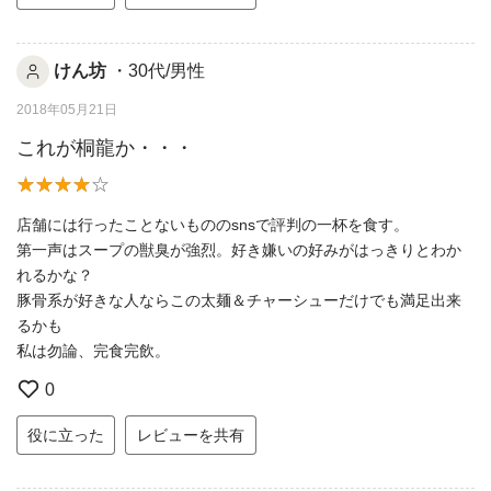
けん坊
・30代/男性
2018年05月21日
これが桐龍か・・・
店舗には行ったことないもののsnsで評判の一杯を食す。
第一声はスープの獣臭が強烈。好き嫌いの好みがはっきりとわか
れるかな？
豚骨系が好きな人ならこの太麺＆チャーシューだけでも満足出来
るかも
私は勿論、完食完飲。
0
役に立った
レビューを共有