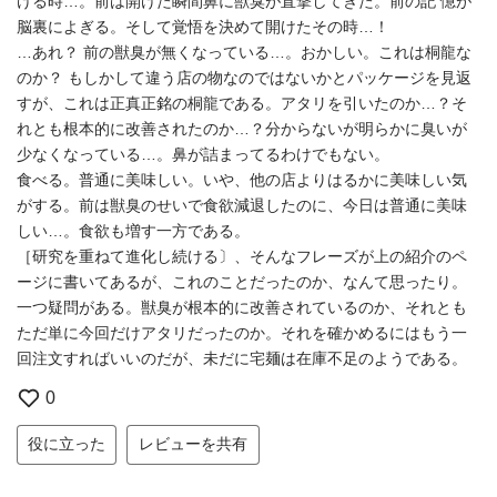
ける時…。前は開けた瞬間鼻に獣臭が直撃してきた。前の記 憶が
脳裏によぎる。そして覚悟を決めて開けたその時…！
…あれ？ 前の獣臭が無くなっている…。おかしい。これは桐龍な
のか？ もしかして違う店の物なのではないかとパッケージを見返
すが、これは正真正銘の桐龍である。アタリを引いたのか…？そ
れとも根本的に改善されたのか…？分からないが明らかに臭いが
少なくなっている…。鼻が詰まってるわけでもない。
食べる。普通に美味しい。いや、他の店よりはるかに美味しい気
がする。前は獣臭のせいで食欲減退したのに、今日は普通に美味
しい…。食欲も増す一方である。
［研究を重ねて進化し続ける〕、そんなフレーズが上の紹介のペ
ージに書いてあるが、これのことだったのか、なんて思ったり。
一つ疑問がある。獣臭が根本的に改善されているのか、それとも
ただ単に今回だけアタリだったのか。それを確かめるにはもう一
回注文すればいいのだが、未だに宅麺は在庫不足のようである。
0
役に立った
レビューを共有