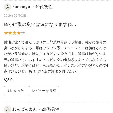
kumanya
・40代/男性
2019年09月03日
確かに獣の臭いは気になりますね…
醤油が濃くて油たっぷりの二郎系豚骨鶏ガラ醤油。確かに豚骨の
臭いがかなりする。麺はワシワシ系。チャーシューは腕はとろけ
たがバラは硬い。味はちょうどよく染みてる。背脂は味がない本
当の背脂だけ。おすすめトッピングの玉ねぎはあってもなくても
良いけど、塩辛さは抑えられるかな。インスパイアが好きなので4
点付けるけど、あれば3.5点の評価を付けたい。
0
役に立った
レビューを共有
わんぱんまん
・20代/男性