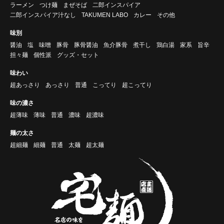
ラーメン
つけ麺
まぜそば
二郎インスパイア
二郎インスパイア汁なし
TAKUMEN LABO
カレー
その他
味別
醤油
塩
味噌
豚骨
豚骨醤油
魚介豚骨
煮干し
鶏白湯
家系
旨辛
担々麺
個性派
グッズ・セット
味わい
超あっさり
あっさり
普通
こってり
超こってり
味の濃さ
超薄味
薄味
普通
濃味
超濃味
麺の太さ
超細麺
細麺
普通
太麺
超太麺