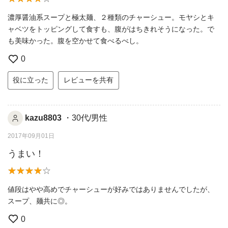
濃厚醤油系スープと極太麺、２種類のチャーシュー。モヤシとキ
ャベツをトッピングして食すも、腹がはちきれそうになった。で
も美味かった。腹を空かせて食べるべし。
0
役に立った
レビューを共有
kazu8803
・30代/男性
2017年09月01日
うまい！
値段はやや高めでチャーシューが好みではありませんでしたが、
スープ、麺共に◎。
0