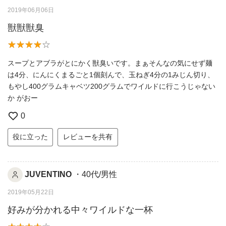
2019年06月06日
獣獣獣臭
スープとアブラがとにかく獣臭いです。まぁそんなの気にせず麺
は4分、にんにくまるごと1個刻んで、玉ねぎ4分の1みじん切り、
もやし400グラムキャベツ200グラムでワイルドに行こうじゃない
か がおー
0
役に立った
レビューを共有
JUVENTINO
・40代/男性
2019年05月22日
好みが分かれる中々ワイルドな一杯