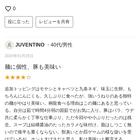
0
役に立った
レビューを共有
JUVENTINO
・40代/男性
2020年01月25日
麺に個性、豚も美味い
追加トッピングはモヤシとキャベツと九条ネギ、味玉に生卵。も
ちろんにんにくも。久しぶりに食べたが、強いうねりのある独特
の麺がやはり美味い。桐龍食べる理由はこの麺にあると思ってい
る。自分は茹で時間4分弱の固茹でがお気に入り。豚はバラ、ウデ
共に柔らかく丁寧な仕事ぶり。ただ今回やや小ぶりだったのは残
念。スープは結構醤油のたったカラメな味付け。脂はしつこく無
いので後半も重くならない。獣臭いとか罰ゲームの様な扱いを受
けているが、ホント大げさだと思う。私は美味いと断言する。