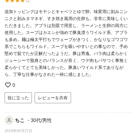
追加トッピングはモヤシとキャベツとゆで卵。味変用に刻みニン
ニクと刻みタマネギ、すき焼き風用の生卵も。非常に美味しくい
ただきました。アブラは別皿で用意し、ラーメンと生卵の両方に
使用した。スープはカエシが強めで豚臭漂うワイルド系、アブラ
も多め。麺は極太平打ちでウェーブがきつく、かなりなゴワゴワ
系でこちらもワイルド。スープを吸いやすいとの事なので、予め
堅めで茹でたが正解だったようだ。豚は秀逸。バラ肉は柔らかく
ジューシーで脂身とのバランスが良く、ウデ肉もパサつく事無く
柔らかくてとても美味しかった。豚臭いワイルド系でありなが
ら、丁寧な仕事がなされた一杯に感じました。
0
役に立った
レビューを共有
ちこ
・30代/男性
2019年04月27日