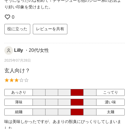
そうになったのは初めて！チャーシューも他のジロー系のお店よ
り好い印象を受けました。
0
役に立った
レビューを共有
Lilly
・20代/女性
2025年07月28日
玄人向け？
あっさり
こってり
薄味
濃い味
細麺
太麺
味は美味しかったですが、あまりの獣臭にびっくりしてしまいま
した。