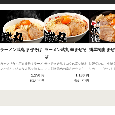
ラーメン武丸 まぜそば
ラーメン武丸 辛まぜそ
麺屋桐龍 ま
ば
ガッツリ食べ応え抜群！ラーメ
辛さ好き必見！コクの深い味わ
特製ダレに「七味
ンと並んで絶大な人気を誇る超
いに刺激強めの辛さがたまらな
リカリ」「かつお
人気商品がついに宅麺に登場！
い新感覚インスパイア系まぜそ
なった癖になる味
1,150
1,180
円
円
ば！
税込1,242円
税込1,274円