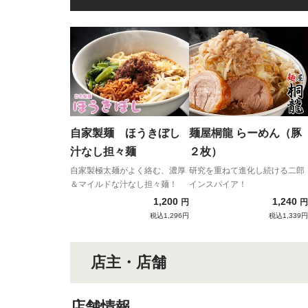
自家製麺 ほうきぼし
麺屋桐龍 らーめん（豚
汁なし担々麺
２枚）
自家製極太麺がよく絡む、濃厚
研究を重ねて進化し続ける二郎
＆マイルドな汁なし担々麺！
インスパイア！
1,200
1,240
円
円
税込1,296円
税込1,339円
店主・店舗
店舗情報