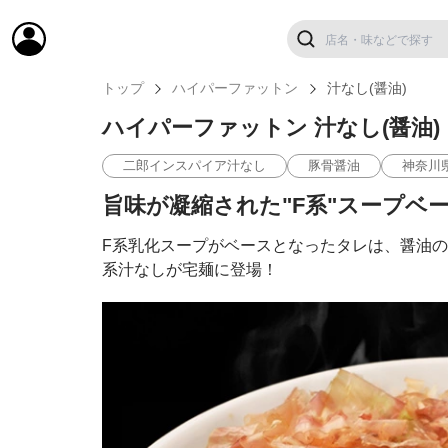
トップ
ハイパーファットン
汁なし(醤油)
ハイパーファットン 汁なし(醤油)
二郎インスパイア汁なし
豚骨醤油
神奈川
旨味が凝縮された"F系"スープベ
F系乳化スープがベースとなったタレは、醤油
系汁なしが宅麺に登場！