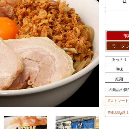
宅
ラーメ
あっさり
薄味
細麺
この商品の特
#ストレート
#麺300g以