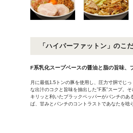
「ハイパーファットン」のこ
F系乳化スープベースの醤油と脂の旨味、
月に最低1.5トンの豚を使用し、圧力寸胴でじ
な出汁のコクと旨味を抽出した"F系"スープ。
キリッと利いたブラックペッパーがパンチのあ
ば、甘みとパンチのコントラストであなたを唸