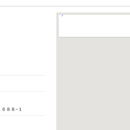
６８８−１