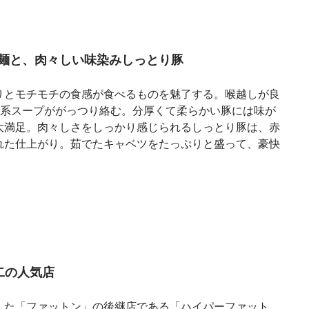
麺と、肉々しい味染みしっとり豚
りとモチモチの食感が食べるものを魅了する。喉越しが良
F系スープががっつり絡む。分厚くて柔らかい豚には味が
大満足。肉々しさをしっかり感じられるしっとり豚は、赤
れた仕上がり。茹でたキャベツをたっぷりと盛って、豪快
二の人気店
した「ファットン」の後継店である「ハイパーファット