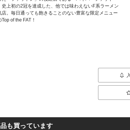
、史上初の2冠を達成した、他では味わえないF系ラーメン
気店。毎日通っても飽きることのない豊富な限定メニュー
f the FAT！
商品も買っています