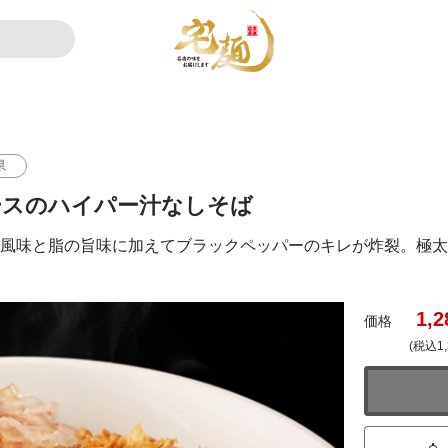
県
ースのハイパー汁なしそば
の風味と脂の旨味に加えてブラックペッパーのキレが炸裂。極太
1,2
価格
(税込1,