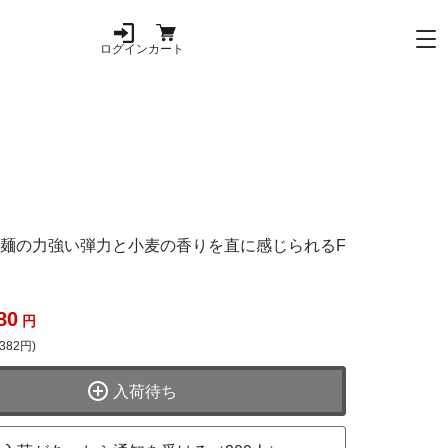
ログイン
カート
麺の力強い弾力と小麦の香りを直に感じられるF
80
円
382円)
入荷待ち