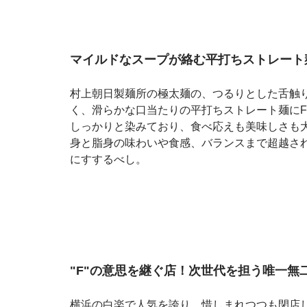
マイルドなスープが絡む平打ちストレート
村上朝日製麺所の極太麺の、つるりとした舌触
く、滑らかな口当たりの平打ちストレート麺に
しっかりと染みており、食べ応えも美味しさも
身と脂身の味わいや食感、バランスまで超越さ
にすするべし。
"F"の意思を継ぐ店！次世代を担う唯一無
横浜の白楽で人気を誇り、惜しまれつつも閉店