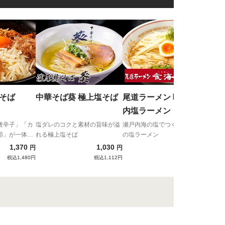
ラー
し（
自家
パイ
ぜそば
中華そば葵 極上塩そば
尾道ラーメン 喰海 瀬戸
内塩ラーメン
唐辛子」「カ
塩ダレのコクと素材の旨味が溢
瀬戸内海の塩でつくられる黄金
節」が一体と
れる極上塩そば
の塩ラーメン
わい！
1,370
1,030
1,080
円
円
円
税込1,480円
税込1,112円
税込1,166円