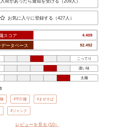
入荷があったら通知を受ける（209人）
お気に入りに登録する（427人）
4.409
麺スコア
92.492
ンデータベース
こってり
濃い味
太麺
徴
麺
#平打麺
#まぜそば
上
#ジャンク
レビューを見る
(10）