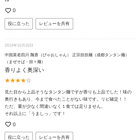
0
役に立った
レビューを共有
2019年10月20日
中国菜老四川 飄香（ぴゃおしゃん） 正宗担担麺（成都タンタン麺）
（まぜそば・担々麺）
香りよく奥深い
見た目から上品そうなタンタン麺ですが香りも上品でした！味の
奥行きもあり、今まで食べたことがない味です。リピ確定！！
ただ、量が少なく間違いなく１食では足りません。
それ以上に「うましっ」です！
0
役に立った
レビューを共有