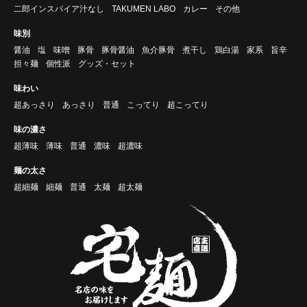
二郎インスパイア汁なし
TAKUMEN LABO
カレー
その他
味別
醤油
塩
味噌
豚骨
豚骨醤油
魚介豚骨
煮干し
鶏白湯
家系
旨辛
担々麺
個性派
グッズ・セット
味わい
超あっさり
あっさり
普通
こってり
超こってり
味の濃さ
超薄味
薄味
普通
濃味
超濃味
麺の太さ
超細麺
細麺
普通
太麺
超太麺