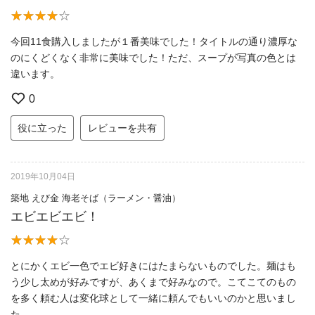
今回11食購入しましたが１番美味でした！タイトルの通り濃厚な
のにくどくなく非常に美味でした！ただ、スープが写真の色とは
違います。
0
役に立った
レビューを共有
2019年10月04日
築地 えび金 海老そば（ラーメン・醤油）
エビエビエビ！
とにかくエビ一色でエビ好きにはたまらないものでした。麺はも
う少し太めが好みですが、あくまで好みなので。こてこてのもの
を多く頼む人は変化球として一緒に頼んでもいいのかと思いまし
た。