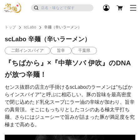
トップ
scLabo
辛麺（辛いラーメン）
scLabo 辛麺（辛いラーメン）
二郎インスパイア
旨辛
千葉県
『ちばから』×『中華ソバ 伊吹』のDNA
が放つ辛麺！
センス抜群の店主が手掛けるscLaboのラーメンは“ちばか
らインスパイア”と呼ぶに相応しい。豚の旨味を最高密度
で閉じ込めたド乳化スープにラー油の辛味が加わり、旨辛
の真骨頂。そこにもっちりとしたコシのある極太平打ち
麺、さらにはジューシーで旨みが詰まった豚が満足度を究
極まで高める。