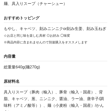
麺、具入りスープ（チャーシュー）
おすすめトッピング
もやし、キャベツ、刻みニンニクor刻み生姜、刻み玉ねぎ
☆お店と同じ味を楽しむ具材 ◎お好み ◯味変
※商品内容に含まれませんので別途購入をオススメします
内容量
総重量640g(麺270g)
原材料名
具入りスープ（豚肉（輸入）、豚骨（輸入・国産）、背
脂、キャベツ、葱、ニンニク、醤油、ラー油、唐辛子/調
味料（アミノ酸等））、麺（小麦粉（輸入・国産）/かん