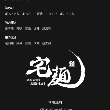
味わい
超あっさり
あっさり
普通
こってり
超こってり
味の濃さ
超薄味
薄味
普通
濃味
超濃味
麺の太さ
超細麺
細麺
普通
太麺
超太麺
利用規約
プライバシーポリシー