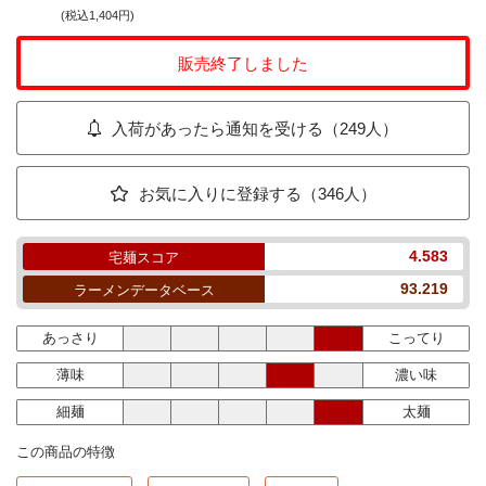
(税込1,404円)
販売終了しました
入荷があったら通知を受ける（249人）
お気に入りに登録する（346人）
4.583
宅麺スコア
93.219
ラーメンデータベース
あっさり
こってり
薄味
濃い味
細麺
太麺
この商品の特徴