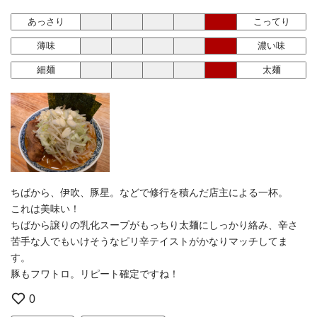
あっさり
こってり
薄味
濃い味
細麺
太麺
ちばから、伊吹、豚星。などで修行を積んだ店主による一杯。
これは美味い！
ちばから譲りの乳化スープがもっちり太麺にしっかり絡み、辛さ
苦手な人でもいけそうなピリ辛テイストがかなりマッチしてま
す。
豚もフワトロ。リピート確定ですね！
0