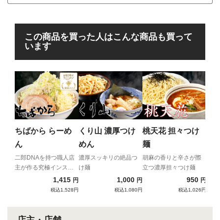
この商品を買った人はこんな商品も買って
います
ラ
ー
付
元気
ちばから らーめ
くり山 濃厚つけ
桃天花 担々つけ
ん
めん
麺
二郎DNAを持つ職人店
濃厚スッキリの絶品つ
胡麻の香りと辛さが際
主が作る究極インスパ
け麺
立つ濃厚担々つけ麺
イア
1,415
1,000
950
円
円
円
税込1,528円
税込1,080円
税込1,026円