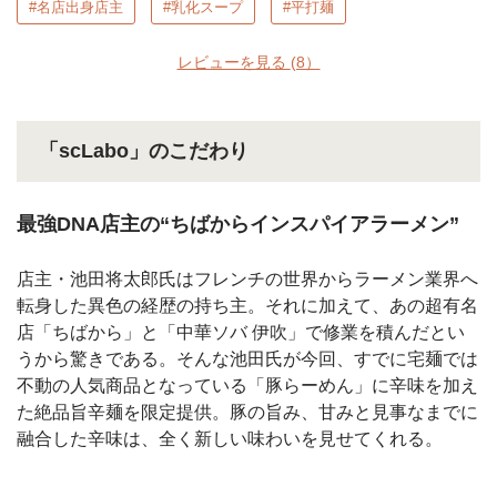
#名店出身店主
#乳化スープ
#平打麺
レビューを見る
(8）
「scLabo」のこだわり
最強DNA店主の“ちばからインスパイアラーメン”
店主・池田将太郎氏はフレンチの世界からラーメン業界へ
転身した異色の経歴の持ち主。それに加えて、あの超有名
店「ちばから」と「中華ソバ 伊吹」で修業を積んだとい
うから驚きである。そんな池田氏が今回、すでに宅麺では
不動の人気商品となっている「豚らーめん」に辛味を加え
た絶品旨辛麺を限定提供。豚の旨み、甘みと見事なまでに
融合した辛味は、全く新しい味わいを見せてくれる。