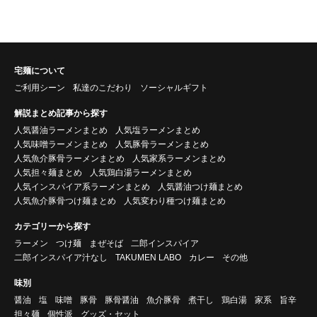
宅麺について
ご利用シーン
私達のこだわり
ソーシャルギフト
解説まとめ記事から探す
人気醤油ラーメンまとめ
人気塩ラーメンまとめ
人気味噌ラーメンまとめ
人気豚骨ラーメンまとめ
人気魚介豚骨ラーメンまとめ
人気家系ラーメンまとめ
人気担々麺まとめ
人気鶏白湯ラーメンまとめ
人気インスパイア系ラーメンまとめ
人気醤油つけ麺まとめ
人気魚介豚骨つけ麺まとめ
人気変わり種つけ麺まとめ
カテゴリーから探す
ラーメン
つけ麺
まぜそば
二郎インスパイア
二郎インスパイア汁なし
TAKUMEN LABO
カレー
その他
味別
醤油
塩
味噌
豚骨
豚骨醤油
魚介豚骨
煮干し
鶏白湯
家系
旨辛
担々麺
個性派
グッズ・セット