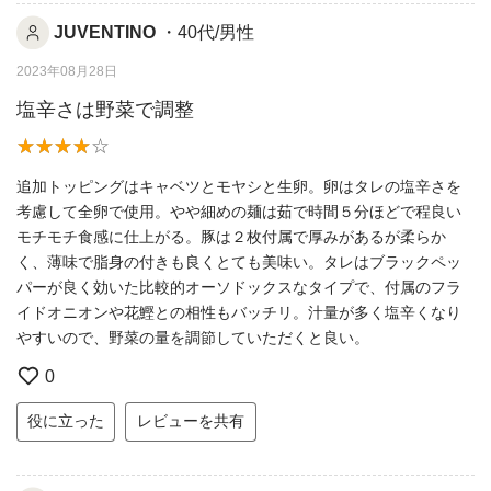
JUVENTINO
・40代/男性
2023年08月28日
塩辛さは野菜で調整
追加トッピングはキャベツとモヤシと生卵。卵はタレの塩辛さを
考慮して全卵で使用。やや細めの麺は茹で時間５分ほどで程良い
モチモチ食感に仕上がる。豚は２枚付属で厚みがあるが柔らか
く、薄味で脂身の付きも良くとても美味い。タレはブラックペッ
パーが良く効いた比較的オーソドックスなタイプで、付属のフラ
イドオニオンや花鰹との相性もバッチリ。汁量が多く塩辛くなり
やすいので、野菜の量を調節していただくと良い。
0
役に立った
レビューを共有