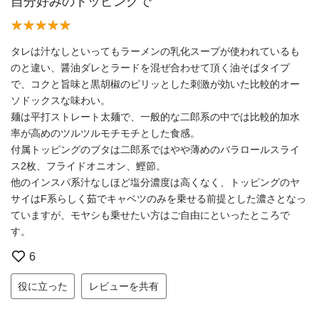
自分好みのトッピングで
タレは汁なしといってもラーメンの乳化スープが使われているも
のと違い、醤油ダレとラードを混ぜ合わせて頂く油そばタイプ
で、コクと旨味と黒胡椒のピリッとした刺激が効いた比較的オー
ソドックスな味わい。
麺は平打ストレート太麺で、一般的な二郎系の中では比較的加水
率が高めのツルツルモチモチとした食感。
付属トッピングのブタは二郎系ではやや薄めのバラロールスライ
ス2枚、フライドオニオン、鰹節。
他のインスパ系汁なしほど塩分濃度は高くなく、トッピングのヤ
サイはF系らしく茹でキャベツのみを乗せる前提とした濃さとなっ
ていますが、モヤシも乗せたい方はご自由にといったところで
す。
6
役に立った
レビューを共有