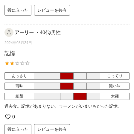
役に立った
レビューを共有
アーリー
・40代/男性
2024年08月24日
記憶
あっさり
こってり
薄味
濃い味
細麺
太麺
過去食。記憶があまりない。ラーメンがいまいちだった記憶。
0
役に立った
レビューを共有