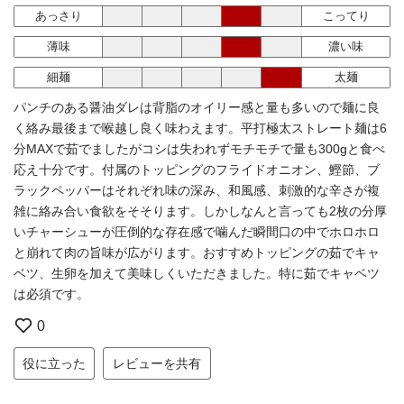
あっさり
こってり
薄味
濃い味
細麺
太麺
パンチのある醤油ダレは背脂のオイリー感と量も多いので麺に良
く絡み最後まで喉越し良く味わえます。平打極太ストレート麺は6
分MAXで茹でましたがコシは失われずモチモチで量も300gと食べ
応え十分です。付属のトッピングのフライドオニオン、鰹節、ブ
ラックペッパーはそれぞれ味の深み、和風感、刺激的な辛さが複
雑に絡み合い食欲をそそります。しかしなんと言っても2枚の分厚
いチャーシューが圧倒的な存在感で噛んだ瞬間口の中でホロホロ
と崩れて肉の旨味が広がります。おすすめトッピングの茹でキャ
ベツ、生卵を加えて美味しくいただきました。特に茹でキャベツ
は必須です。
0
役に立った
レビューを共有