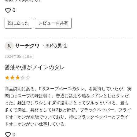
0
役に立った
レビューを共有
サーチクワ
・30代/男性
2024年05月18日
醤油や脂がメインのタレ
商品説明にある、F系スープベースのタレ、を期待していたが、実
際にはスープの味は弱く、普通に醤油や脂をメインとしたタレだ
った。麺はワシワシしすぎず脂をまとってツルッといける。量も
多くて満足。具材として豚2枚と鰹節、ブラックペッパー、フライ
ドオニオンが別袋でついており、特にブラックペッパーとフライ
ドオニオンがいい仕事している。
0