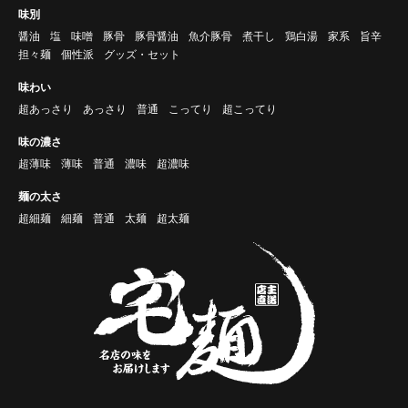
味別
醤油
塩
味噌
豚骨
豚骨醤油
魚介豚骨
煮干し
鶏白湯
家系
旨辛
担々麺
個性派
グッズ・セット
味わい
超あっさり
あっさり
普通
こってり
超こってり
味の濃さ
超薄味
薄味
普通
濃味
超濃味
麺の太さ
超細麺
細麺
普通
太麺
超太麺