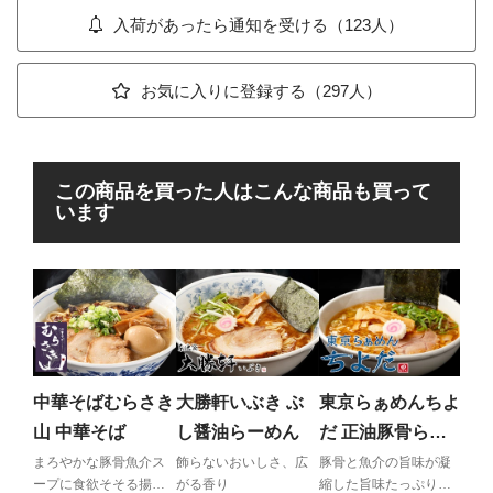
入荷があったら通知を受ける（123人）
お気に入りに登録する（297人）
この商品を買った人はこんな商品も買って
います
寿
越
白
優し
スー
中華そばむらさき
大勝軒いぶき ぶ
東京らぁめんちよ
せた
山 中華そば
し醤油らーめん
だ 正油豚骨らぁ
めん
まろやかな豚骨魚介ス
飾らないおいしさ、広
豚骨と魚介の旨味が凝
ープに食欲そそる揚げ
がる香り
縮した旨味たっぷり正