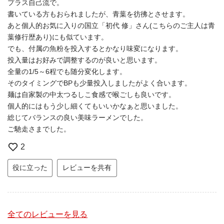
プラス自己流で。
書いている方もおられましたが、青葉を彷彿とさせます。
あと個人的お気に入りの国立「初代 修」さん(こちらのご主人は青
葉修行歴あり)にも似ています。
でも、付属の魚粉を投入するとかなり味変になります。
投入量はお好みで調整するのが良いと思います。
全量の1/5～6程でも随分変化します。
そのタイミングでBPも少量投入しましたがよく合います。
麺は自家製の中太つるしこ食感で喉ごしも良いです。
個人的にはもう少し細くてもいいかなぁと思いました。
総じてバランスの良い美味ラーメンでした。
ご馳走さまでした。
2
役に立った
レビューを共有
全てのレビューを見る