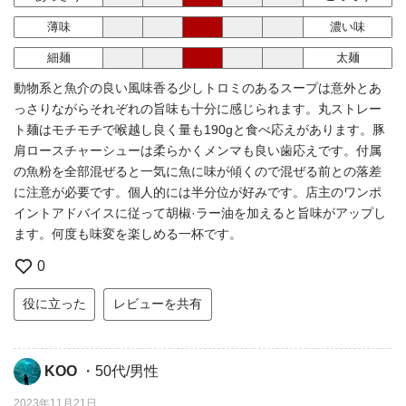
薄味
濃い味
細麺
太麺
動物系と魚介の良い風味香る少しトロミのあるスープは意外とあ
っさりながらそれぞれの旨味も十分に感じられます。丸ストレー
ト麺はモチモチで喉越し良く量も190gと食べ応えがあります。豚
肩ロースチャーシューは柔らかくメンマも良い歯応えです。付属
の魚粉を全部混ぜると一気に魚に味が傾くので混ぜる前との落差
に注意が必要です。個人的には半分位が好みです。店主のワンポ
イントアドバイスに従って胡椒·ラー油を加えると旨味がアップし
ます。何度も味変を楽しめる一杯です。
0
役に立った
レビューを共有
KOO
・50代/男性
2023年11月21日