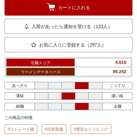
カートに入れる
入荷があったら通知を受ける（123人）
お気に入りに登録する（297人）
4.615
宅麺スコア
90.242
ラーメンデータベース
あっさり
こってり
薄味
濃い味
細麺
太麺
この商品の特徴
#ストレート麺
#自家製麺
#豊富なトッピング