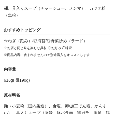
麺、具入りスープ（チャーシュー、メンマ）、カツオ粉
（魚粉）
おすすめトッピング
☆ねぎ（刻み）/◎海苔/◎野菜炒め（ラード）
☆お店と同じ味を楽しむ具材 ◎お好み ◯味変
※商品内容に含まれませんので別途購入をオススメします
内容量
616g( 麺190g)
原材料名
麺（小麦粉（国内製造）、食塩、卵/加工でん粉、かんす
い）、具入りスープ（豚骨、豚バラ肉、鶏ガラ、豚足、鶏