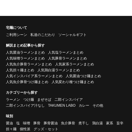
宅麺について
ご利用シーン
私達のこだわり
ソーシャルギフト
解説まとめ記事から探す
人気醤油ラーメンまとめ
人気塩ラーメンまとめ
人気味噌ラーメンまとめ
人気豚骨ラーメンまとめ
人気魚介豚骨ラーメンまとめ
人気家系ラーメンまとめ
人気担々麺まとめ
人気鶏白湯ラーメンまとめ
人気インスパイア系ラーメンまとめ
人気醤油つけ麺まとめ
人気魚介豚骨つけ麺まとめ
人気変わり種つけ麺まとめ
カテゴリーから探す
ラーメン
つけ麺
まぜそば
二郎インスパイア
二郎インスパイア汁なし
TAKUMEN LABO
カレー
その他
味別
醤油
塩
味噌
豚骨
豚骨醤油
魚介豚骨
煮干し
鶏白湯
家系
旨辛
担々麺
個性派
グッズ・セット