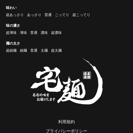
味わい
超あっさり
あっさり
普通
こってり
超こってり
味の濃さ
超薄味
薄味
普通
濃味
超濃味
麺の太さ
超細麺
細麺
普通
太麺
超太麺
利用規約
プライバシーポリシー