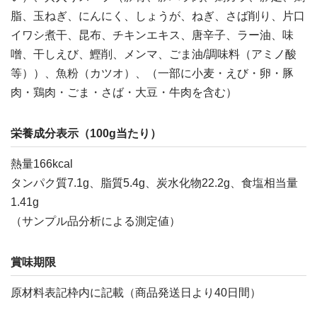
脂、玉ねぎ、にんにく、しょうが、ねぎ、さば削り、片口
イワシ煮干、昆布、チキンエキス、唐辛子、ラー油、味
噌、干しえび、鰹削、メンマ、ごま油/調味料（アミノ酸
等））、魚粉（カツオ）、（一部に小麦・えび・卵・豚
肉・鶏肉・ごま・さば・大豆・牛肉を含む）
栄養成分表示（100g当たり）
熱量166kcal
タンパク質7.1g、脂質5.4g、炭水化物22.2g、食塩相当量
1.41g
（サンプル品分析による測定値）
賞味期限
原材料表記枠内に記載（商品発送日より40日間）