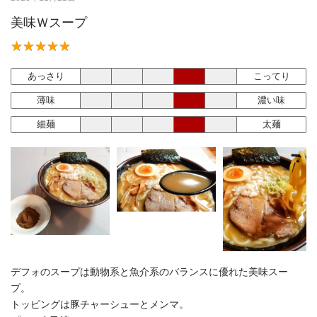
美味Ｗスープ
あっさり
こってり
薄味
濃い味
細麺
太麺
デフォのスープは動物系と魚介系のバランスに優れた美味スー
プ。
トッピングは豚チャーシューとメンマ。