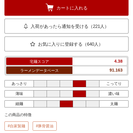
カートに入れる
入荷があったら通知を受ける（221人）
お気に入りに登録する（640人）
4.38
宅麺スコア
91.163
ラーメンデータベース
あっさり
こってり
薄味
濃い味
細麺
太麺
この商品の特徴
#自家製麺
#豚骨醤油