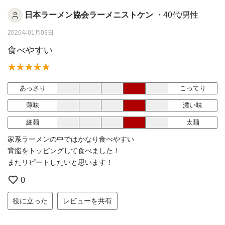
日本ラーメン協会ラーメニストケン
・40代/男性
2026年01月03日
食べやすい
あっさり
こってり
薄味
濃い味
細麺
太麺
家系ラーメンの中ではかなり食べやすい
背脂をトッピングして食べました！
またリピートしたいと思います！
0
役に立った
レビューを共有