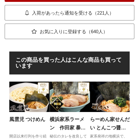
入荷があったら通知を受ける（221人）
お気に入りに登録する（640人）
この商品を買った人はこんな商品も買って
います
ら
い
子
常連
の唐
風雲児 つけめん
横浜家系ラーメ
らーめん家せんだ
ン 作田家 暴君
い とんこつ醤油
RA-MEN
ラーメン
開店以来行列を作り続
秘伝のタレを改良して
家系発祥の地横浜で、