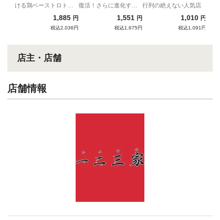
ける鶏ベーストロトロ
復活！さらに進化する
行列の絶えない人気店
つけ麺
作田家！
1,885
1,551
1,010
円
円
円
税込2,036円
税込1,675円
税込1,091円
店主・店舗
店舗情報