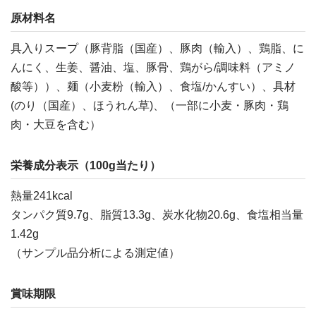
原材料名
具入りスープ（豚背脂（国産）、豚肉（輸入）、鶏脂、に
んにく、生姜、醤油、塩、豚骨、鶏がら/調味料（アミノ
酸等））、麺（小麦粉（輸入）、食塩/かんすい）、具材
(のり（国産）、ほうれん草)、（一部に小麦・豚肉・鶏
肉・大豆を含む）
栄養成分表示（100g当たり）
熱量241kcal
タンパク質9.7g、脂質13.3g、炭水化物20.6g、食塩相当量
1.42g
（サンプル品分析による測定値）
賞味期限