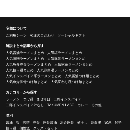
宅麺について
ご利用シーン
私達のこだわり
ソーシャルギフト
解説まとめ記事から探す
人気醤油ラーメンまとめ
人気塩ラーメンまとめ
人気味噌ラーメンまとめ
人気豚骨ラーメンまとめ
人気魚介豚骨ラーメンまとめ
人気家系ラーメンまとめ
人気担々麺まとめ
人気鶏白湯ラーメンまとめ
人気インスパイア系ラーメンまとめ
人気醤油つけ麺まとめ
人気魚介豚骨つけ麺まとめ
人気変わり種つけ麺まとめ
カテゴリーから探す
ラーメン
つけ麺
まぜそば
二郎インスパイア
二郎インスパイア汁なし
TAKUMEN LABO
カレー
その他
味別
醤油
塩
味噌
豚骨
豚骨醤油
魚介豚骨
煮干し
鶏白湯
家系
旨辛
担々麺
個性派
グッズ・セット