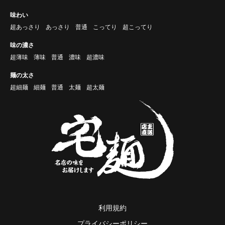
味わい
超あっさり
あっさり
普通
こってり
超こってり
味の濃さ
超薄味
薄味
普通
濃味
超濃味
麺の太さ
超細麺
細麺
普通
太麺
超太麺
利用規約
プライバシーポリシー