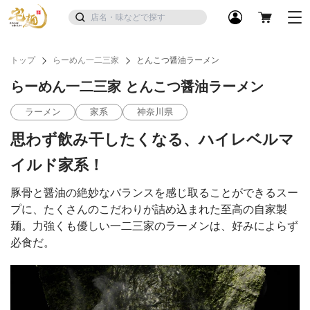
トップ
らーめん一二三家
とんこつ醤油ラーメン
らーめん一二三家 とんこつ醤油ラーメン
ラーメン
家系
神奈川県
思わず飲み干したくなる、ハイレベルマ
イルド家系！
豚骨と醤油の絶妙なバランスを感じ取ることができるスー
プに、たくさんのこだわりが詰め込まれた至高の自家製
麺。力強くも優しい一二三家のラーメンは、好みによらず
必食だ。