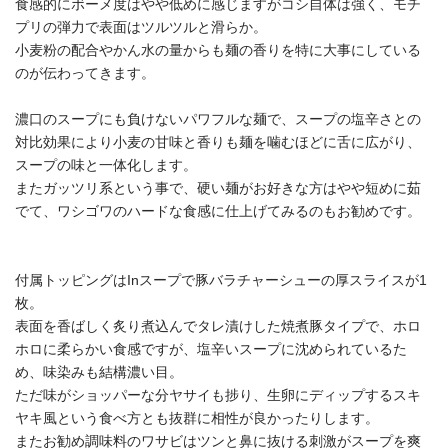
食感的にボーメ度はやや低めに感じますがコシ自体は強く、モチ
プリの弾力で表面はツルツルと滑らか。
小麦粉の配合やかん水の量からも麺の香りを特に大事にしている
のが伝わってきます。
濃口のスープにも負けないパワフルな麺で、スープの塩辛さとの
対比効果により小麦の甘味と香りも麺を噛むほどに舌に広がり、
スープの味と一体化します。
またガッツリ系という事で、硬い麺がお好きな方はやや短めに茹
でて、ワシゴワのハードな食感に仕上げてみるのもお勧めです。
付属トッピングはInスープで豚バラチャーシューの厚スライスが1
枚。
表面を香ばしく炙り煮込んでタレ漬けした焼煮豚タイプで、ホロ
ホロに柔らかい食感ですが、塩辛いスープに沈められているた
め、味染みも結構濃い目。
ただ味がショッパーな分ヤサイも捗り、生卵にディップするスキ
ヤキ風という食べ方とも抜群に相性が良かったりします。
またお勧め調味料のワサビはツンと鼻に抜ける刺激がスープを爽