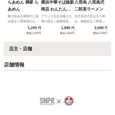
量使
らあめん 満家 ら
横浜中華そば維新
八咫烏 八咫烏式
調ラ
あめん
商店 わんたんそ
二郎系ラーメン
ば
豚の旨みが身体中に染
フワッと広がる極上な
天才店主の次なる一杯
み渡る！満来系のらあ
鶏の旨み！維新商店が
は、独創的な二郎系ラ
めんが新登場！
贈る宅麺だけの贅沢わ
ーメン！！
1,250
1,680
2,000
円
円
円
んたんそば！
税込1,350円
税込1,814円
税込2,160円
店主・店舗
店舗情報