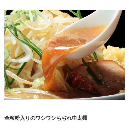
全粒粉入りのワシワシちぢれ中太麺