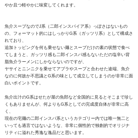
やか且つ軽やかに味変してくれます。
魚介スープなのでJ系（二郎インスパイア系）っぽさはないもの
の、フォーマット的にはしっかりG系（ガッツリ系）として構成さ
れており、
追加トッピングを何も乗せない麺とスープだけの素の状態で食べ
てしまうと、ガッツリ感も二郎インスパ感もないただの塩辛い背
脂魚介ラーメンにしかならないのですが、
ヤサイとニンニクを乗せてアブラやスープと合わせた途端、魚介
なのに何故か不思議とG系の味として成立してしまうのが非常に面
白いポイントです。
魚介出汁のG系はせたが屋の魚郎など全国的に見るとそこまで珍し
くもありませんが、何よりもG系としての完成度自体が非常に高
く、
現在の宅麺の二郎インスパ系というカテゴリー内では唯一無二と
いっても過言ではないような、非常に個性的で独創的でオリジナ
リティに溢れた秀逸な逸品だと思います。