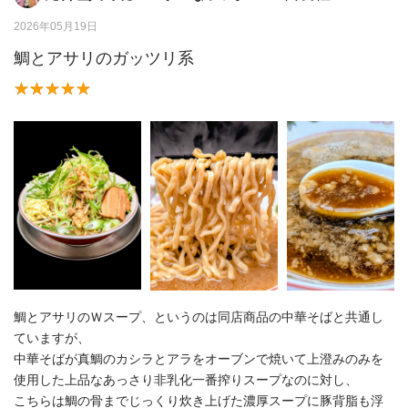
2026年05月19日
鯛とアサリのガッツリ系
鯛とアサリのＷスープ、というのは同店商品の中華そばと共通し
ていますが、
中華そばが真鯛のカシラとアラをオーブンで焼いて上澄みのみを
使用した上品なあっさり非乳化一番搾りスープなのに対し、
こちらは鯛の骨までじっくり炊き上げた濃厚スープに豚背脂も浮