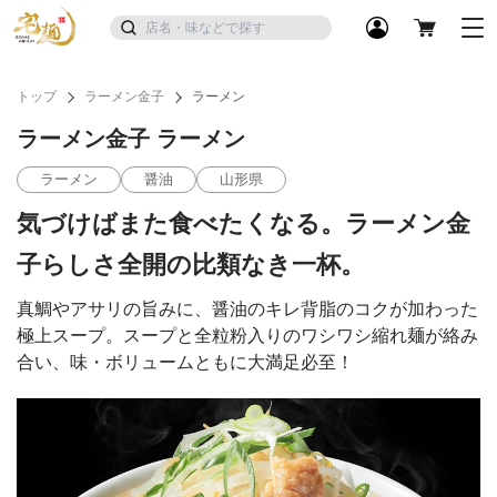
トップ
ラーメン金子
ラーメン
ラーメン金子 ラーメン
ラーメン
醤油
山形県
気づけばまた食べたくなる。ラーメン金
子らしさ全開の比類なき一杯。
真鯛やアサリの旨みに、醤油のキレ背脂のコクが加わった
極上スープ。スープと全粒粉入りのワシワシ縮れ麺が絡み
合い、味・ボリュームともに大満足必至！