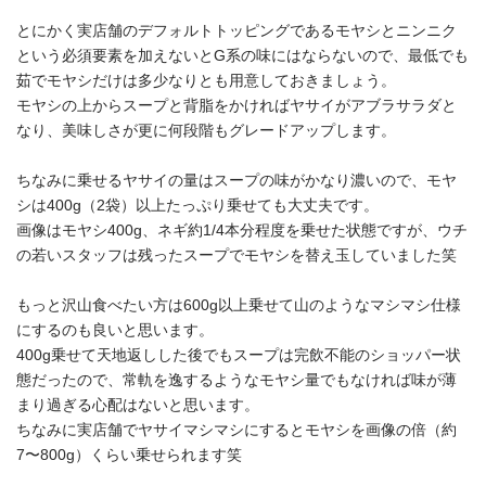
とにかく実店舗のデフォルトトッピングであるモヤシとニンニク
という必須要素を加えないとG系の味にはならないので、最低でも
茹でモヤシだけは多少なりとも用意しておきましょう。
モヤシの上からスープと背脂をかければヤサイがアブラサラダと
なり、美味しさが更に何段階もグレードアップします。
ちなみに乗せるヤサイの量はスープの味がかなり濃いので、モヤ
シは400g（2袋）以上たっぷり乗せても大丈夫です。
画像はモヤシ400g、ネギ約1/4本分程度を乗せた状態ですが、ウチ
の若いスタッフは残ったスープでモヤシを替え玉していました笑
もっと沢山食べたい方は600g以上乗せて山のようなマシマシ仕様
にするのも良いと思います。
400g乗せて天地返しした後でもスープは完飲不能のショッパー状
態だったので、常軌を逸するようなモヤシ量でもなければ味が薄
まり過ぎる心配はないと思います。
ちなみに実店舗でヤサイマシマシにするとモヤシを画像の倍（約
7〜800g）くらい乗せられます笑