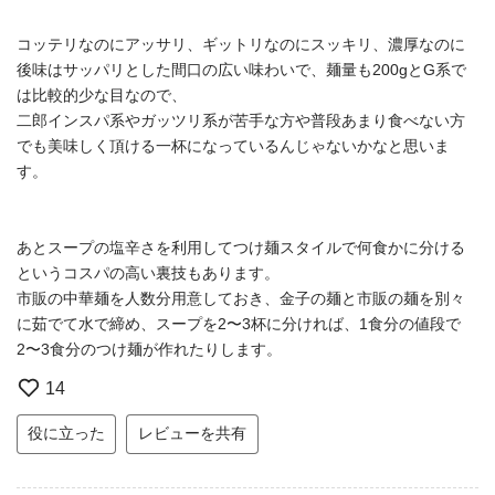
コッテリなのにアッサリ、ギットリなのにスッキリ、濃厚なのに
後味はサッパリとした間口の広い味わいで、麺量も200gとG系で
は比較的少な目なので、
二郎インスパ系やガッツリ系が苦手な方や普段あまり食べない方
でも美味しく頂ける一杯になっているんじゃないかなと思いま
す。
あとスープの塩辛さを利用してつけ麺スタイルで何食かに分ける
というコスパの高い裏技もあります。
市販の中華麺を人数分用意しておき、金子の麺と市販の麺を別々
に茹でて水で締め、スープを2〜3杯に分ければ、1食分の値段で
2〜3食分のつけ麺が作れたりします。
14
役に立った
レビューを共有