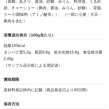
（真鯛、あさり、醤油、砂糖、みりん、料理酒、うるめ
節、チャーシュー（豚肉、醤油、みりん、砂糖）、背脂、
ラード/調味料（アミノ酸等））、（一部に小麦・大豆・
豚肉を含む）
栄養成分表示（100g当たり）
熱量165kcal
タンパク質5.2g、脂質8.6g、炭水化物16.8g、食塩相当量
2.49g
（サンプル品分析による測定値）
賞味期限
原材料表記枠内に記載（商品発送日より40日間）
保存方法