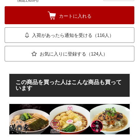
(税込1,620円)
カートに入れる
入荷があったら通知を受ける（116人）
お気に入りに登録する（124人）
この商品を買った人はこんな商品も買って
います
im
無し
”即