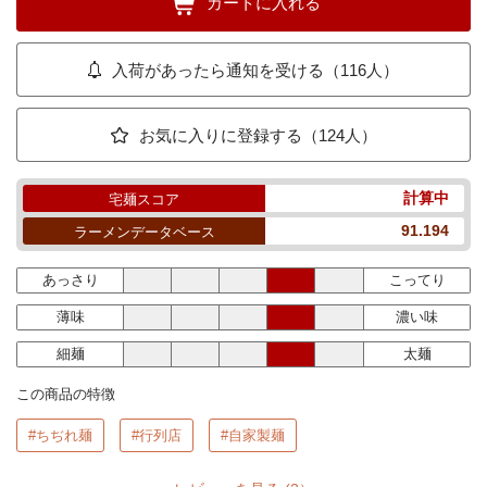
カートに入れる
入荷があったら通知を受ける（116人）
お気に入りに登録する（124人）
計算中
宅麺スコア
91.194
ラーメンデータベース
あっさり
こってり
薄味
濃い味
細麺
太麺
この商品の特徴
#ちぢれ麺
#行列店
#自家製麺