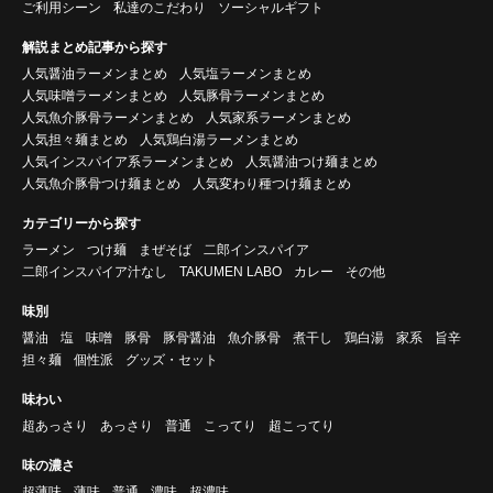
ご利用シーン
私達のこだわり
ソーシャルギフト
解説まとめ記事から探す
人気醤油ラーメンまとめ
人気塩ラーメンまとめ
人気味噌ラーメンまとめ
人気豚骨ラーメンまとめ
人気魚介豚骨ラーメンまとめ
人気家系ラーメンまとめ
人気担々麺まとめ
人気鶏白湯ラーメンまとめ
人気インスパイア系ラーメンまとめ
人気醤油つけ麺まとめ
人気魚介豚骨つけ麺まとめ
人気変わり種つけ麺まとめ
カテゴリーから探す
ラーメン
つけ麺
まぜそば
二郎インスパイア
二郎インスパイア汁なし
TAKUMEN LABO
カレー
その他
味別
醤油
塩
味噌
豚骨
豚骨醤油
魚介豚骨
煮干し
鶏白湯
家系
旨辛
担々麺
個性派
グッズ・セット
味わい
超あっさり
あっさり
普通
こってり
超こってり
味の濃さ
超薄味
薄味
普通
濃味
超濃味