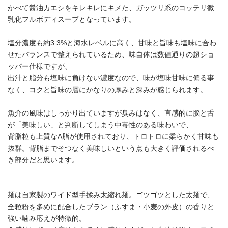
かべて醤油カエシをキレキレにキメた、ガッツリ系のコッテリ微
乳化フルボディスープとなっています。
塩分濃度も約3.3%と海水レベルに高く、甘味と旨味も塩味に合わ
せたバランスで整えられているため、味自体は数値通りの超ショ
ッパー仕様ですが、
出汁と脂分も塩味に負けない濃度なので、味が塩味甘味に偏る事
なく、コクと旨味の層にかなりの厚みと深みが感じられます。
魚介の風味はしっかり出ていますが臭みはなく、直感的に脳と舌
が「美味しい」と判断してしまう中毒性のある味わいで、
背脂粒も上質なA脂が使用されており、トロトロに柔らかく甘味も
抜群。背脂までそつなく美味しいという点も大きく評価されるべ
き部分だと思います。
麺は自家製のワイド型手揉み太縮れ麺。ゴツゴツとした太麺で、
全粒粉を多めに配合したブラン（ふすま・小麦の外皮）の香りと
強い噛み応えが特徴的。