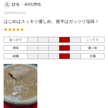
ひろ
・40代/男性
2026年05月18日
はじめはスッキリ優しめ、後半はガッツリ塩味！
あっさり
こってり
薄味
濃い味
細麺
太麺