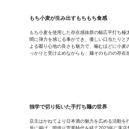
もち小麦が生み出すもちもち食感
もち小麦を使用した存在感抜群の幅広平打ち極
間に弾力を感じる事ができ、優しい口当たりと
よる啜り心地の良さも魅力で、噛むほどに小麦
っかりと受け止めながらも、麺そのものの存在
独学で切り拓いた手打ち麺の世界
店主はかねてより日本酒の魅力を広める活動を
号に掲げ、間借り営業時代を経て2023年に実