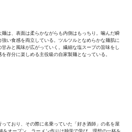
太麺は、表面は柔らかながらも内側はもっちり。噛んだ瞬
力強い食感を両立している。ツルツルとなめらかな麺肌に
の甘みと風味が広がっていく。繊細な塩スープの旨味をし
感を存分に楽しめる主役級の自家製麺となっている。
行っており、その際に名乗っていた「好き酒師」の名を屋
店舗をオープン。ラーメン作りは独学で学び、理想の一杯を