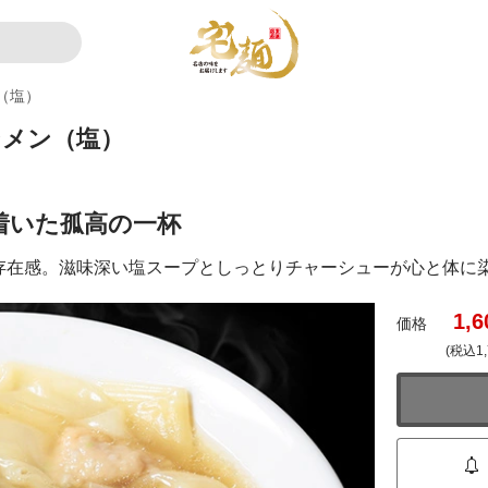
（塩）
ンメン（塩）
着いた孤高の一杯
存在感。滋味深い塩スープとしっとりチャーシューが心と体に
1,6
価格
(税込1,