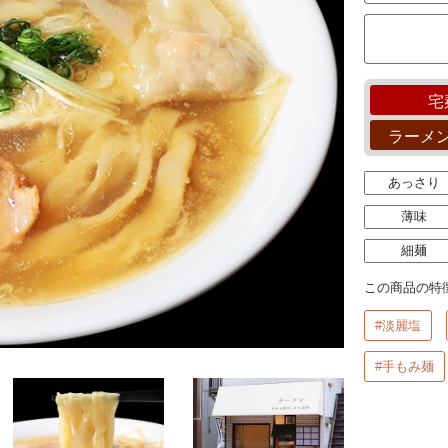
宅
ラーメ
あっさり
薄味
細麺
この商品の特
#淡麗塩
#手もみ麺