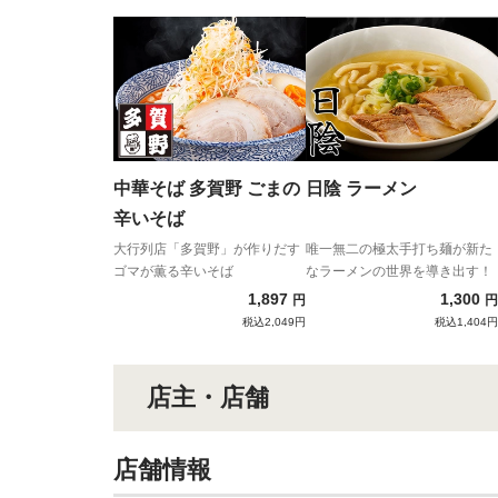
中華そば 多賀野 ごまの
日陰 ラーメン
辛いそば
大行列店「多賀野」が作りだす
唯一無二の極太手打ち麺が新た
ゴマが薫る辛いそば
なラーメンの世界を導き出す！
1,897
1,300
円
円
税込2,049円
税込1,404円
店主・店舗
店舗情報