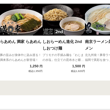
らあめん 満家 らあめん
しおらーめん進化 2nd
南京ラーメン
しおつけ麺
メン
豚の旨みが身体中に染み渡る！
プリモチの手揉み麺を「わじま
北九州発！豚骨ラ
満来系のらあめんが新登場！
の水塩」仕立ての昆布水と啜
福岡で異彩を放つ
る！
清湯
1,250
1,500
円
円
税込1,350円
税込1,620円