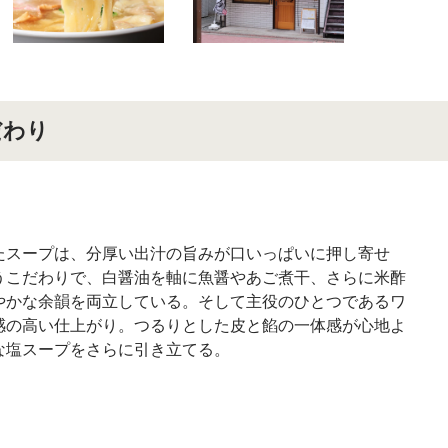
だわり
たスープは、分厚い出汁の旨みが口いっぱいに押し寄せ
うこだわりで、白醤油を軸に魚醤やあご煮干、さらに米酢
やかな余韻を両立している。そして主役のひとつであるワ
感の高い仕上がり。つるりとした皮と餡の一体感が心地よ
な塩スープをさらに引き立てる。