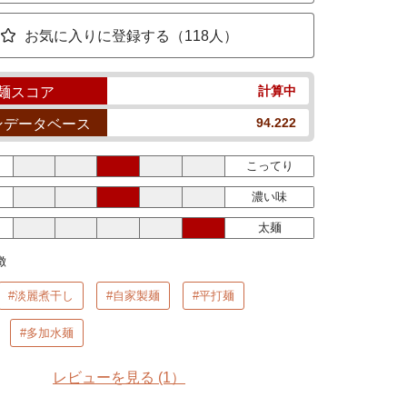
お気に入りに登録する（118人）
計算中
麺スコア
94.222
ンデータベース
こってり
濃い味
太麺
徴
#淡麗煮干し
#自家製麺
#平打麺
#多加水麺
レビューを見る
(1）