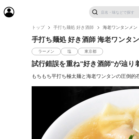
トップ
手打ち麺処 好き酒師
海老ワンタンメン
手打ち麺処 好き酒師 海老ワンタ
ラーメン
塩
東京都
試行錯誤を重ね"好き酒師"が辿り
もちもち平打ち極太麺と海老ワンタンの圧倒的