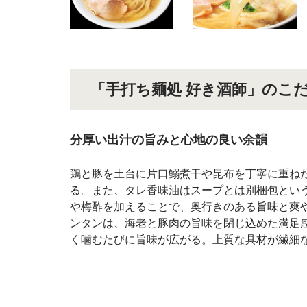
「手打ち麺処 好き酒師」のこ
分厚い出汁の旨みと心地の良い余韻
鶏と豚を土台に片口鰯煮干や昆布を丁寧に重ね
る。また、タレ香味油はスープとは別梱包とい
や梅酢を加えることで、奥行きのある旨味と爽
ンタンは、海老と豚肉の旨味を閉じ込めた満足
く噛むたびに旨味が広がる。上質な具材が繊細