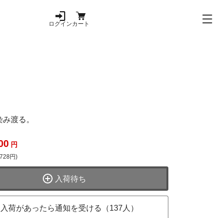
ログイン
カート
染み渡る。
00
円
728円)
入荷待ち
入荷があったら通知を受ける（137人）