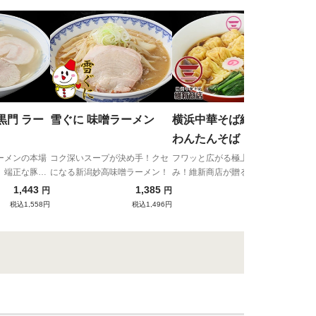
im
ver
”即
全無
黒門 ラー
雪ぐに 味噌ラーメン
横浜中華そば維新商店
わんたんそば
ーメンの本場
コク深いスープが決め手！クセ
フワッと広がる極上な鶏の旨
、端正な豚骨
になる新潟妙高味噌ラーメン！
み！維新商店が贈る宅麺だけの
贅沢わんたんそば！
1,443
1,385
1,680
円
円
円
税込1,558円
税込1,496円
税込1,814円