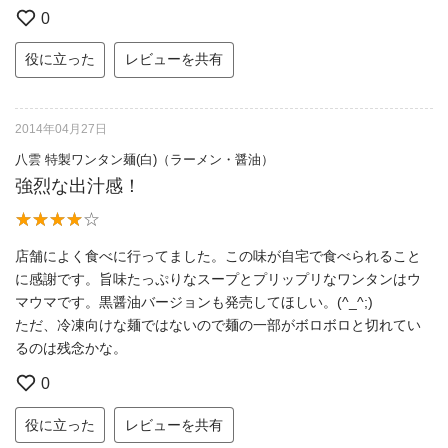
0
役に立った
レビューを共有
2014年04月27日
八雲 特製ワンタン麺(白)（ラーメン・醤油）
強烈な出汁感！
店舗によく食べに行ってました。この味が自宅で食べられること
に感謝です。旨味たっぷりなスープとプリップリなワンタンはウ
マウマです。黒醤油バージョンも発売してほしい。(^_^;)
ただ、冷凍向けな麺ではないので麺の一部がボロボロと切れてい
るのは残念かな。
0
役に立った
レビューを共有