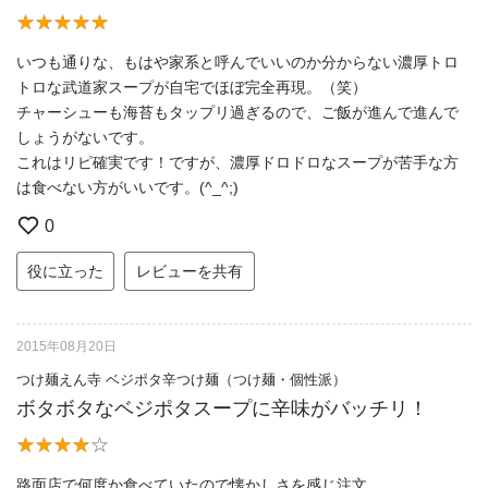
いつも通りな、もはや家系と呼んでいいのか分からない濃厚トロ
トロな武道家スープが自宅でほぼ完全再現。（笑）
チャーシューも海苔もタップリ過ぎるので、ご飯が進んで進んで
しょうがないです。
これはリピ確実です！ですが、濃厚ドロドロなスープが苦手な方
は食べない方がいいです。(^_^;)
0
役に立った
レビューを共有
2015年08月20日
つけ麺えん寺 ベジポタ辛つけ麺（つけ麺・個性派）
ボタボタなベジポタスープに辛味がバッチリ！
路面店で何度か食べていたので懐かしさを感じ注文。