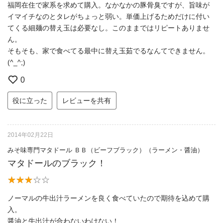
福岡在住で家系を求めて購入。なかなかの豚骨臭ですが、旨味が
イマイチなのとタレがちょっと弱い。単価上げるためだけに付い
てくる細麺の替え玉は必要なし。このままではリピートありませ
ん。
そもそも、家で食べてる最中に替え玉茹でるなんてできません。
(^_^;)
0
役に立った
レビューを共有
2014年02月22日
みそ味専門マタドール ＢＢ（ビーフブラック）（ラーメン・醤油）
マタドールのブラック！
ノーマルの牛出汁ラーメンを良く食べていたので期待を込めて購
入。
醤油と牛出汁が合わないわけない！