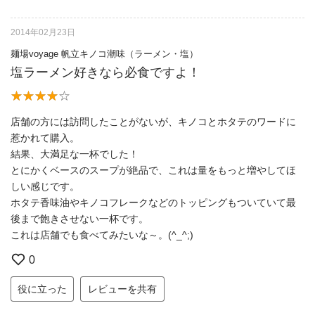
2014年02月23日
麺場voyage 帆立キノコ潮味（ラーメン・塩）
塩ラーメン好きなら必食ですよ！
店舗の方には訪問したことがないが、キノコとホタテのワードに
惹かれて購入。
結果、大満足な一杯でした！
とにかくベースのスープが絶品で、これは量をもっと増やしてほ
しい感じです。
ホタテ香味油やキノコフレークなどのトッピングもついていて最
後まで飽きさせない一杯です。
これは店舗でも食べてみたいな～。(^_^;)
0
役に立った
レビューを共有