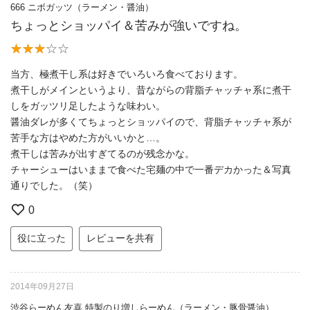
666 ニボガッツ（ラーメン・醤油）
ちょっとショッパイ＆苦みが強いですね。
当方、極煮干し系は好きでいろいろ食べております。
煮干しがメインというより、昔ながらの背脂チャッチャ系に煮干
しをガッツリ足したような味わい。
醤油ダレが多くてちょっとショッパイので、背脂チャッチャ系が
苦手な方はやめた方がいいかと…。
煮干しは苦みが出すぎてるのが残念かな。
チャーシューはいままで食べた宅麺の中で一番デカかった＆写真
通りでした。（笑）
0
役に立った
レビューを共有
2014年09月27日
渋谷らーめん友喜 特製のり増しらーめん（ラーメン・豚骨醤油）