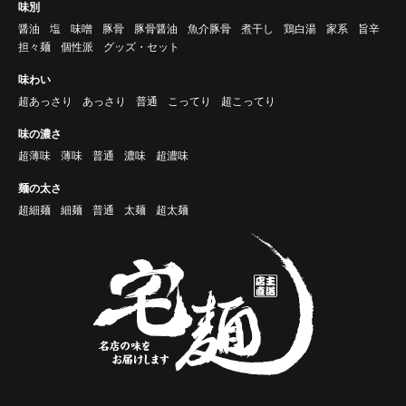
味別
醤油
塩
味噌
豚骨
豚骨醤油
魚介豚骨
煮干し
鶏白湯
家系
旨辛
担々麺
個性派
グッズ・セット
味わい
超あっさり
あっさり
普通
こってり
超こってり
味の濃さ
超薄味
薄味
普通
濃味
超濃味
麺の太さ
超細麺
細麺
普通
太麺
超太麺