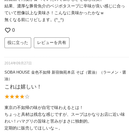
結果、濃厚な豚骨魚介のベジポタスープに辛味が良い感じに合っ
ていて想像以上な美味さ！こんなに美味かったかなｗ
無くなる前にリピします。(^_^)
0
役に立った
レビューを共有
2014年09月27日
SOBA HOUSE 金色不如帰 新宿御苑本店 そば（醤油）（ラーメン・醤
油）
これは嬉しい！
東京の不如帰の味が自宅で味わえるとは！
ちょっと具材は残念な感じですが、スープはかなりお店に近い味
わい！ハマグリの旨味と苦みがまさに独創的。
定期的に販売してほしいな～。