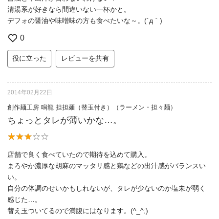
清湯系が好きなら間違いない一杯かと。
デフォの醤油や味噌味の方も食べたいな～。(´д｀)
0
役に立った
レビューを共有
2014年02月22日
創作麺工房 鳴龍 担担麺（替玉付き）（ラーメン・担々麺）
ちょっとタレが薄いかな…。
店舗で良く食べていたので期待を込めて購入。
まろやか濃厚な胡麻のマッタリ感と鶏などの出汁感がバランスい
い。
自分の体調のせいかもしれないが、タレが少ないのか塩未が弱く
感じた…。
替え玉ついてるので満腹にはなります。(^_^;)