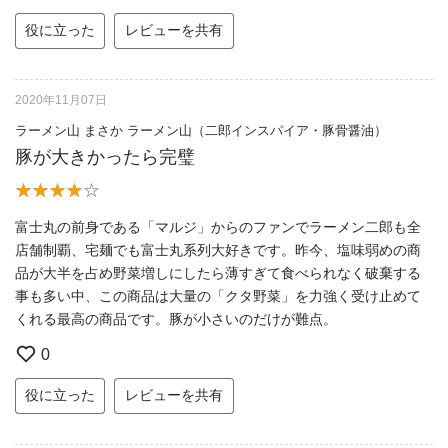
役に立った
レビューを共有
2020年11月07日
ラーメン山 まさか ラーメン山（二郎インスパイア・豚骨醤油）
豚が大きかったら完璧
富士丸の前身である「マルジ」からのファンでラーメン二郎も全
店舗制覇、宅麺でも富士丸系列大好きです。昨今、塩味弱めの商
品が大半を占め野菜増しにしたら薄すぎて食べられなく破棄する
事も多い中、この商品は大量の「クタ野菜」を力強く受け止めて
くれる最高の商品です。豚が小さいのだけが難点。
0
役に立った
レビューを共有