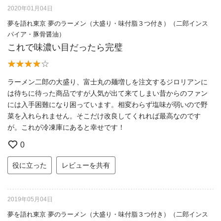
2020年01月04日
夢を語れ東京 夢のラーメン（大盛り・味付脂３つ付き）（二郎インス
パイア・豚骨醤油）
これで味濃い目だったら完璧
ラーメン二郎の大盛り、富士丸の麺増しを注文するジロリアンに
は待ちに待った商品ですが人気が出て来てしまい昔からのファン
には入手困難になり困っています。相変わらず塩味が弱いので野
菜を入れられません。そこだけ改良してくれれば最高なのです
が。これが冷凍庫にあると幸せです！
0
役に立った
レビューを共有
2019年05月04日
夢を語れ東京 夢のラーメン（大盛り・味付脂３つ付き）（二郎インス