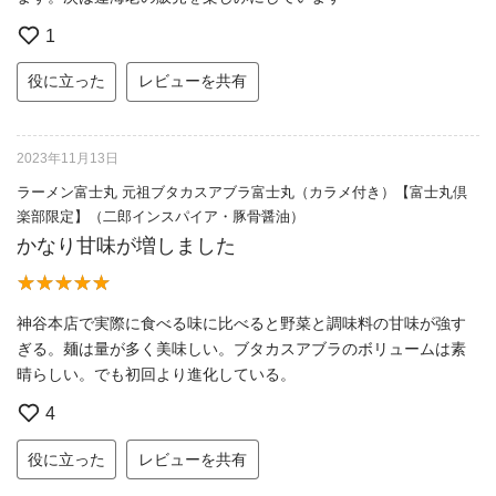
1
役に立った
レビューを共有
2023年11月13日
ラーメン富士丸 元祖ブタカスアブラ富士丸（カラメ付き）【富士丸倶
楽部限定】（二郎インスパイア・豚骨醤油）
かなり甘味が増しました
神谷本店で実際に食べる味に比べると野菜と調味料の甘味が強す
ぎる。麺は量が多く美味しい。ブタカスアブラのボリュームは素
晴らしい。でも初回より進化している。
4
役に立った
レビューを共有