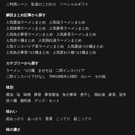
ご利用シーン
私達のこだわり
ソーシャルギフト
解説まとめ記事から探す
人気醤油ラーメンまとめ
人気塩ラーメンまとめ
人気味噌ラーメンまとめ
人気豚骨ラーメンまとめ
人気魚介豚骨ラーメンまとめ
人気家系ラーメンまとめ
人気担々麺まとめ
人気鶏白湯ラーメンまとめ
人気インスパイア系ラーメンまとめ
人気醤油つけ麺まとめ
人気魚介豚骨つけ麺まとめ
人気変わり種つけ麺まとめ
カテゴリーから探す
ラーメン
つけ麺
まぜそば
二郎インスパイア
二郎インスパイア汁なし
TAKUMEN LABO
カレー
その他
味別
醤油
塩
味噌
豚骨
豚骨醤油
魚介豚骨
煮干し
鶏白湯
家系
旨辛
担々麺
個性派
グッズ・セット
味わい
超あっさり
あっさり
普通
こってり
超こってり
味の濃さ