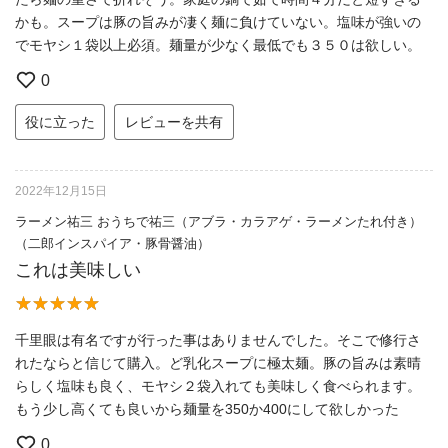
かも。スープは豚の旨みが凄く麺に負けていない。塩味が強いの
でモヤシ１袋以上必須。麺量が少なく最低でも３５０は欲しい。
0
役に立った
レビューを共有
2022年12月15日
ラーメン祐三 おうちで祐三（アブラ・カラアゲ・ラーメンたれ付き）
（二郎インスパイア・豚骨醤油）
これは美味しい
千里眼は有名ですが行った事はありませんでした。そこで修行さ
れたならと信じて購入。ど乳化スープに極太麺。豚の旨みは素晴
らしく塩味も良く、モヤシ２袋入れても美味しく食べられます。
もう少し高くても良いから麺量を350か400にして欲しかった
0