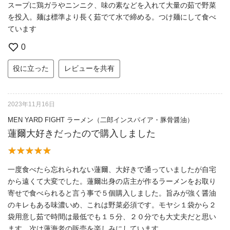
スープに鶏ガラやニンニク、味の素などを入れて大量の茹で野菜
を投入。麺は標準より長く茹でて水で締める。つけ麺にして食べ
ています
0
役に立った
レビューを共有
2023年11月16日
MEN YARD FIGHT ラーメン（二郎インスパイア・豚骨醤油）
蓮爾大好きだったので購入しました
一度食べたら忘れられない蓮爾、大好きで通っていましたが自宅
から遠くて大変でした。蓮爾出身の店主が作るラーメンをお取り
寄せで食べられると言う事で５個購入しました。旨みが強く醤油
のキレもある味濃いめ、これは野菜必須です。モヤシ１袋から２
袋用意し茹で時間は最低でも１５分、２０分でも大丈夫だと思い
ます。次は蓮海老の販売を楽しみにしています