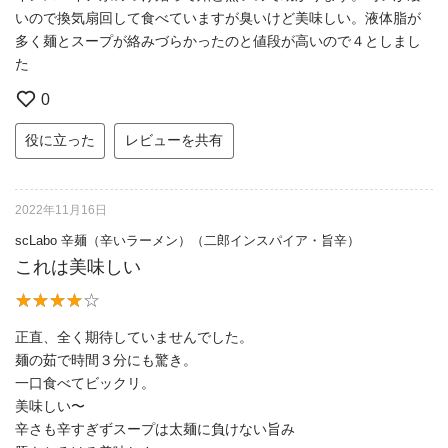
いので換気扇回して食べていますが臭いけど美味しい。液体脂が
多く麺とスープが絡みづらかったのと値段が高いので４としまし
た
0
役に立った
レビューを共有
2022年11月16日
scLabo 辛麺（辛いラーメン）（二郎インスパイア・旨辛）
これは美味しい
正直、全く期待していませんでした。
麺の茹で時間３分にも驚き。
一口食べてビックリ。
美味しい〜
辛さも辛すぎずスープは太麺に負けない旨み