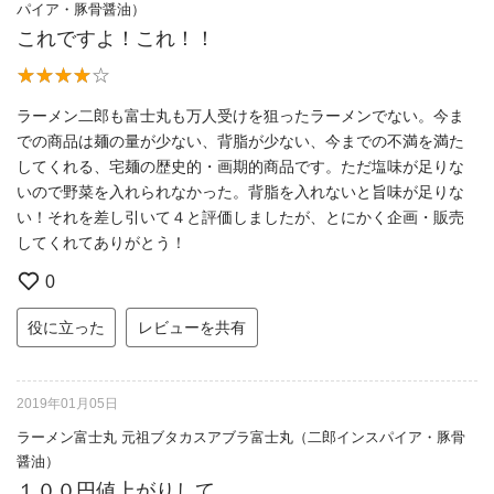
パイア・豚骨醤油）
これですよ！これ！！
ラーメン二郎も富士丸も万人受けを狙ったラーメンでない。今ま
での商品は麺の量が少ない、背脂が少ない、今までの不満を満た
してくれる、宅麺の歴史的・画期的商品です。ただ塩味が足りな
いので野菜を入れられなかった。背脂を入れないと旨味が足りな
い！それを差し引いて４と評価しましたが、とにかく企画・販売
してくれてありがとう！
0
役に立った
レビューを共有
2019年01月05日
ラーメン富士丸 元祖ブタカスアブラ富士丸（二郎インスパイア・豚骨
醤油）
１００円値上がりして