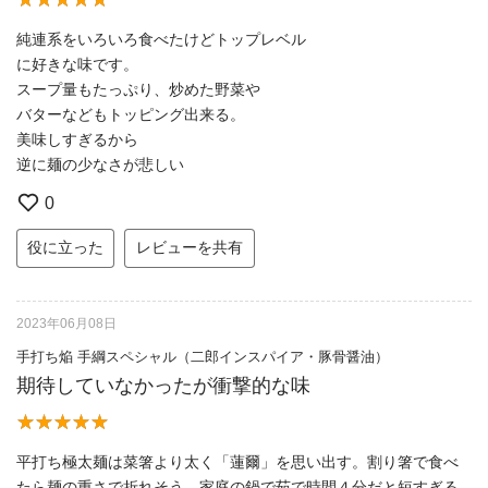
純連系をいろいろ食べたけどトップレベル
に好きな味です。
スープ量もたっぷり、炒めた野菜や
バターなどもトッピング出来る。
美味しすぎるから
逆に麺の少なさが悲しい
0
役に立った
レビューを共有
2023年06月08日
手打ち焔 手綱スペシャル（二郎インスパイア・豚骨醤油）
期待していなかったが衝撃的な味
平打ち極太麺は菜箸より太く「蓮爾」を思い出す。割り箸で食べ
たら麺の重さで折れそう。家庭の鍋で茹で時間４分だと短すぎる