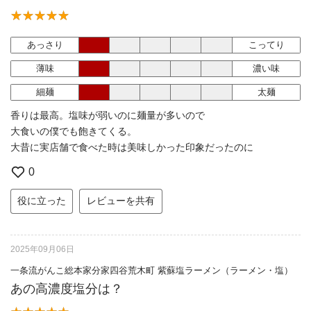
あっさり
こってり
薄味
濃い味
細麺
太麺
香りは最高。塩味が弱いのに麺量が多いので
大食いの僕でも飽きてくる。
大昔に実店舗で食べた時は美味しかった印象だったのに
0
役に立った
レビューを共有
2025年09月06日
一条流がんこ総本家分家四谷荒木町 紫蘇塩ラーメン（ラーメン・塩）
あの高濃度塩分は？