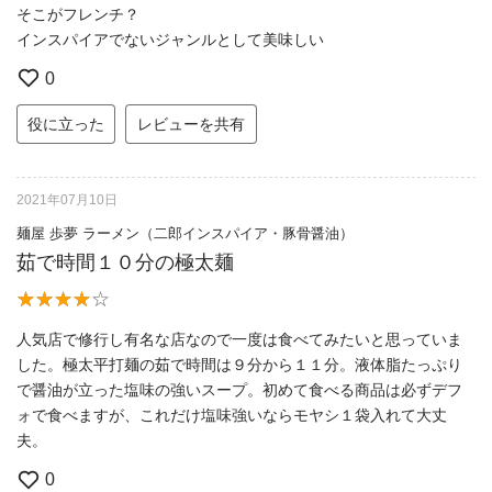
そこがフレンチ？
インスパイアでないジャンルとして美味しい
0
役に立った
レビューを共有
2021年07月10日
麺屋 歩夢 ラーメン（二郎インスパイア・豚骨醤油）
茹で時間１０分の極太麺
人気店で修行し有名な店なので一度は食べてみたいと思っていま
した。極太平打麺の茹で時間は９分から１１分。液体脂たっぷり
で醤油が立った塩味の強いスープ。初めて食べる商品は必ずデフ
ォで食べますが、これだけ塩味強いならモヤシ１袋入れて大丈
夫。
0