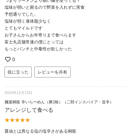
つまりラーメンより細い麺を使ってる？
塩味が弱いと困るので野菜を入れずに実食
予想通りでした。
塩味が弱く液体脂少なく
とてもマイルドです
お子さんからお年寄りまで食べらます
富士丸店舗常連の僕にとっては
もっとパンチと中毒性が欲しかった
0
役に立った
レビューを共有
2023年12月13日
麺屋桐龍 辛いらーめん（豚2枚）（二郎インスパイア・旨辛）
アレンジして食べる
醤油とは異なる塩の塩辛さがある桐龍