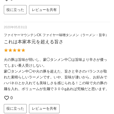
役に立った
レビューを共有
2020年05月31日
ファイヤーマウンテンCK ファイヤー味噌タンメン（ラーメン・旨辛）
これは本家本元を超える旨さ
火の豚は旨味が弱いし、蒙◯タンメン中◯は旨味より辛さが優っ
てしまい番人受けしない。
蒙◯タンメン中◯や火の豚を超えた、旨さと辛さのバランスが取
れた素晴らしいラーメンです。いや、旨味が凄いから、お好みで
ハバネロとか入れても美味しさを感じられる！この味で火の豚の
麺を入れ、ボリュームが生麺で３００gあれば究極だと思います。
0
役に立った
レビューを共有