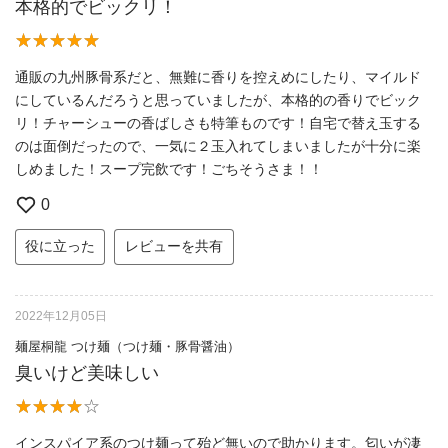
本格的でビックリ！
通販の九州豚骨系だと、無難に香りを控えめにしたり、マイルド
にしているんだろうと思っていましたが、本格的の香りでビック
リ！チャーシューの香ばしさも特筆ものです！自宅で替え玉する
のは面倒だったので、一気に２玉入れてしまいましたが十分に楽
しめました！スープ完飲です！ごちそうさま！！
0
役に立った
レビューを共有
2022年12月05日
麺屋桐龍 つけ麺（つけ麺・豚骨醤油）
臭いけど美味しい
インスパイア系のつけ麺って殆ど無いので助かります。匂いが凄