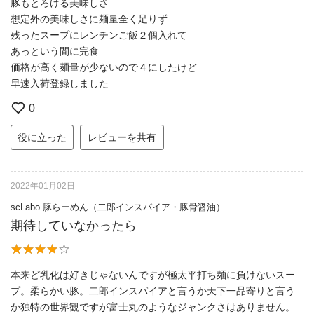
豚もとろける美味しさ
想定外の美味しさに麺量全く足りず
残ったスープにレンチンご飯２個入れて
あっという間に完食
価格が高く麺量が少ないので４にしたけど
早速入荷登録しました
0
役に立った
レビューを共有
2022年01月02日
scLabo 豚らーめん（二郎インスパイア・豚骨醤油）
期待していなかったら
本来ど乳化は好きじゃないんですが極太平打ち麺に負けないスー
プ。柔らかい豚。二郎インスパイアと言うか天下一品寄りと言う
か独特の世界観ですが富士丸のようなジャンクさはありません。