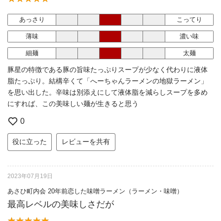
あっさり
こってり
薄味
濃い味
細麺
太麺
豚星の特徴である豚の旨味たっぷりスープが少なく代わりに液体
脂たっぷり。結構辛くて「へーちゃんラーメンの地獄ラーメン」
を思い出した。辛味は別添えにして液体脂を減らしスープを多め
にすれば、この美味しい麺が生きると思う
0
役に立った
レビューを共有
2023年07月19日
あさひ町内会 20年前恋した味噌ラーメン（ラーメン・味噌）
最高レベルの美味しさだが