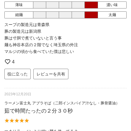
薄味
濃い味
細麺
太麺
スープの製造元は青森県
豚の製造元は新潟県
豚は寸胴で煮ていないと言う事
麺も神谷本店の２階でなく埼玉県の外注
マルジの頃から食べていた僕は悲しい
4
役に立った
レビューを共有
2023年12月20日
ラーメン富士丸 アブラそば（二郎インスパイア汁なし・豚骨醤油）
茹で時間たったの２分３０秒