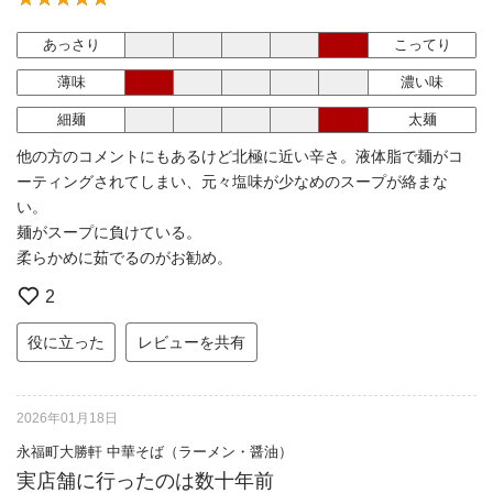
あっさり
こってり
薄味
濃い味
細麺
太麺
他の方のコメントにもあるけど北極に近い辛さ。液体脂で麺がコ
ーティングされてしまい、元々塩味が少なめのスープが絡まな
い。
麺がスープに負けている。
柔らかめに茹でるのがお勧め。
2
役に立った
レビューを共有
2026年01月18日
永福町大勝軒 中華そば（ラーメン・醤油）
実店舗に行ったのは数十年前